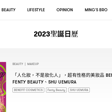
BEAUTY
LIFESTYLE
OPINION
MING'S BRO
2023聖誕日歷
BEAUTY
|
MAKEUP
「人化妝
不是妝化人」
超有性格的美妝品
，
，
BE
、
FENTY BEAUTY
SHU UEMURA
BENEFIT COSMETICS
Fenty Beauty
SHU UEMURA