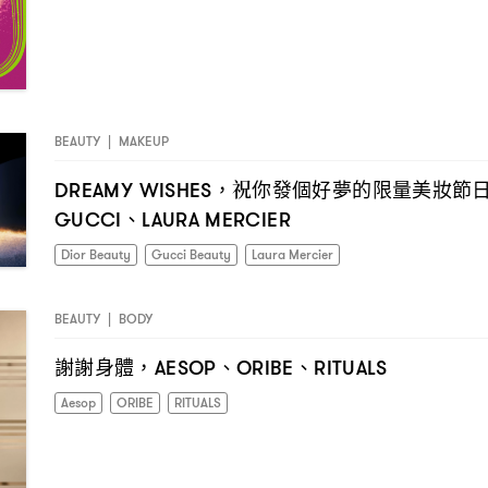
BEAUTY
|
MAKEUP
祝你發個好夢的限量美妝節
DREAMY WISHES，
、
GUCCI
LAURA MERCIER
Dior Beauty
Gucci Beauty
Laura Mercier
BEAUTY
|
BODY
謝謝身體
、
、
，AESOP
ORIBE
RITUALS
Aesop
ORIBE
RITUALS