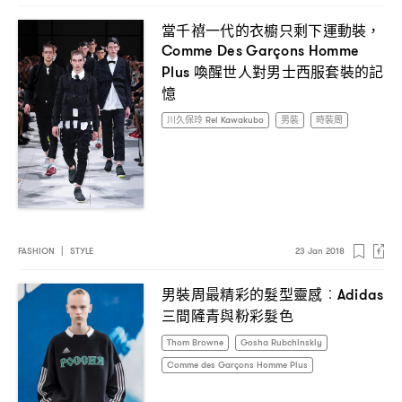
當千禧一代的衣櫥只剩下運動裝
，
Comme Des Garçons Homme
喚醒世人對男士西服套裝的記
Plus
憶
川久保玲 Rei Kawakubo
男裝
時裝周
FASHION
|
STYLE
23 Jan 2018
男裝周最精彩的髮型靈感
︰Adidas
三間隡青與粉彩髮色
Thom Browne
Gosha Rubchinskiy
Comme des Garçons Homme Plus