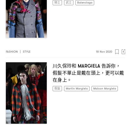
騎士
武士
Balenciaga
FASHION
|
STYLE
18 Nov 2020
川久保玲和
告訴你
MARGIELA
，
假髮不單止是戴在頭上
更可以戴
，
在身上。
假髮
Martin Margiela
Maison Margiela