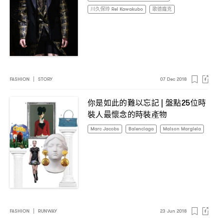
川久保玲 Rei Kawakubo
歌德龐克
FASHION
|
STORY
07 Dec 2018
你是如此的難以忘記
盤點
位時
|
25
裝人最懷念的時裝產物
Marc Jacobs
Balenciaga
Maison Margiela
FASHION
|
RUNWAY
23 Jun 2018