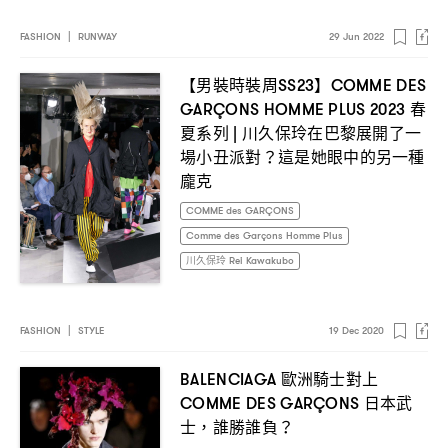
FASHION
|
RUNWAY
29 Jun 2022
【男裝時裝周
】
SS23
COMME DES
春
GARÇONS HOMME PLUS 2023
夏系列
川久保玲在巴黎展開了一
|
場小丑派對
這是她眼中的另一種
？
龐克
COMME des GARÇONS
Comme des Garçons Homme Plus
川久保玲 Rei Kawakubo
FASHION
|
STYLE
19 Dec 2020
歐洲騎士對上
BALENCIAGA
日本武
COMME DES GARÇONS
士
誰勝誰負
，
？