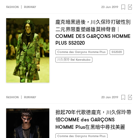
FASHION
|
RUNWAY
23 Jun 2019
龐克暗黑過後
川久保玲打破性別
，
二元界限重塑雌雄莫辨聲音
｜
COMME DES GARÇONS HOMME
PLUS SS2020
Comme des Garçons Homme Plus
SS2020
川久保玲 Rei Kawakubo
FASHION
|
RUNWAY
20 Jan 2019
掀起
年代歌德龐克
川久保玲帶
70
，
領
COMME des GARÇONS
在黑暗中尋找美麗
HOMME Plus
Comme des Garçons Homme Plus