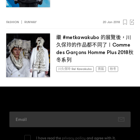
FASHION
|
RUNWAY
20 Jan 2018
繼
的展覽後
川
#metkawakubo
，
久保玲的作品都不同了〡
Comme
秋
des Garçons Homme Plus 2018
冬系列
川久保玲 Rei Kawakubo
男裝
秋冬
I have read the
privacy policy
and agree with it.