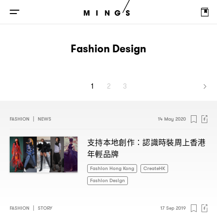
Fashion Design
1
2
3
FASHION
|
NEWS
14 May 2020
支持本地創作
認識時裝周上香港
：
年輕品牌
Fashion Hong Kong
CreateHK
Fashion Design
FASHION
|
STORY
17 Sep 2019