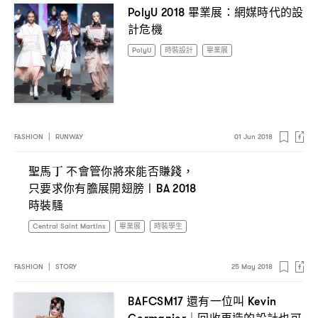
畢業展
網媒時代的設
PolyU 2018
：
計危機
PolyU
時裝設計
畢業展
FASHION
|
RUNWAY
01 Jun 2018
聖馬丁
不會管你將來能否賺錢
，
只要求你有膽展開翅膀〡
BA 2018
時裝騷
Central Saint Martins
畢業展
時裝學生
FASHION
|
STORY
25 May 2018
還有一位叫
BAFCSM17
Kevin
回收再造的設計也可