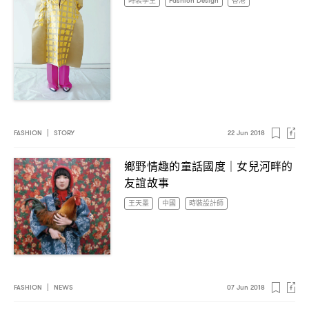
時裝學生
Fashion Design
香港
FASHION
|
STORY
22 Jun 2018
鄉野情趣的童話國度
女兒河畔的
｜
友誼故事
王天墨
中國
時裝設計師
FASHION
|
NEWS
07 Jun 2018