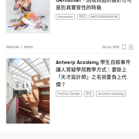
Germanier｜
是別具實穿性的時裝
Germanier
環保
MATCHESFASHION
FASHION
|
NEWS
28 Apr 2018
學生自殺事件
Antwerp Academy
讓人質疑學院教學方式
要掛上
：
「天才設計師」之名就要負上代
價
？
Fashion Design
學生
Antwerp Academy