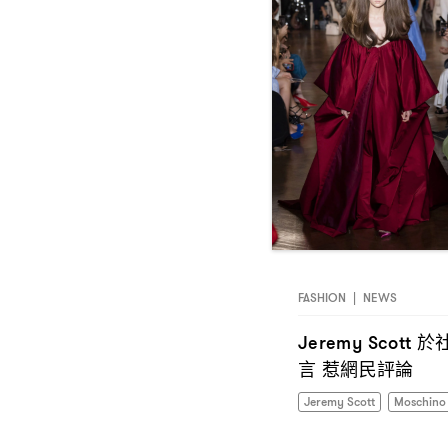
FASHION
|
NEWS
於
Jeremy Scott
言
惹網民評論
Jeremy Scott
Moschino