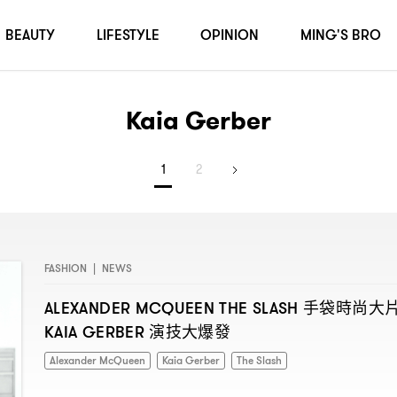
BEAUTY
LIFESTYLE
OPINION
MING'S BRO
Kaia Gerber
1
2
FASHION
|
NEWS
手袋時尚大
ALEXANDER MCQUEEN THE SLASH
演技大爆發
KAIA GERBER
Alexander McQueen
Kaia Gerber
The Slash