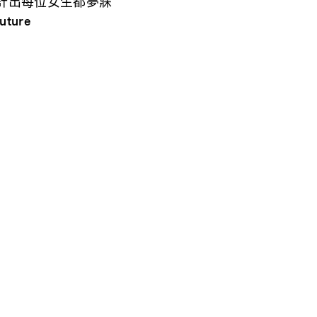
計出每位女生都夢寐
uture