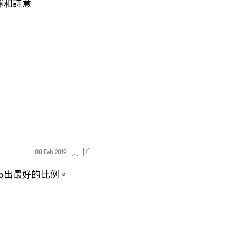
禪和詩意
08 Feb 2019
出最好的比例。
p