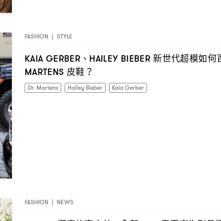
FASHION
|
STYLE
、
新世代超模如何
KAIA GERBER
HAILEY BIEBER
皮鞋
MARTENS
？
Dr. Martens
Hailey Bieber
Kaia Gerber
FASHION
|
NEWS