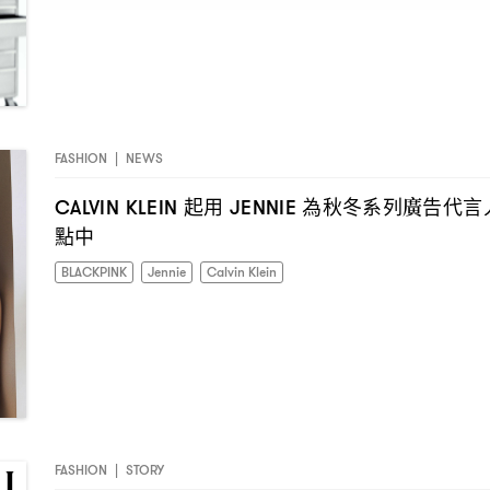
FASHION
|
NEWS
起用
為秋冬系列廣告代言
CALVIN KLEIN
JENNIE
點中
BLACKPINK
Jennie
Calvin Klein
FASHION
|
STORY