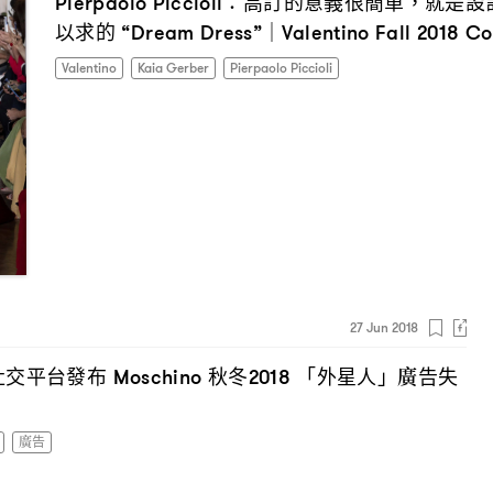
高訂的意義很簡單
就是設
Pierpaolo Piccioli：
，
以求的
“Dream Dress”｜Valentino Fall 2018 Co
Valentino
Kaia Gerber
Pierpaolo Piccioli
27 Jun 2018
社交平台發布
秋冬
「外星人」廣告失
Moschino
2018
I have read the
privacy policy
and agree with it.
廣告