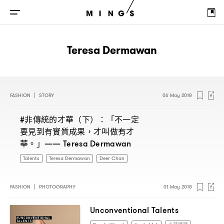
Teresa Dermawan
FASHION
|
STORY
06 May 2018
非傳統的才華
下
「不一定
#
（
）：
要見到有實質成果
才叫做有才
，
華。」
—— Teresa Dermawan
Talents
Teresa Dermawan
Deer Chan
FASHION
|
PHOTOGRAPHY
01 May 2018
Unconventional Talents