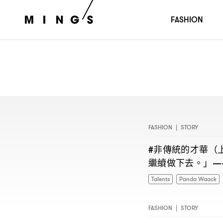
FASHION
FASHION
|
STORY
非傳統的才華
#
（
繼續做下去。」
—
Talents
Panda Waack
FASHION
|
STORY