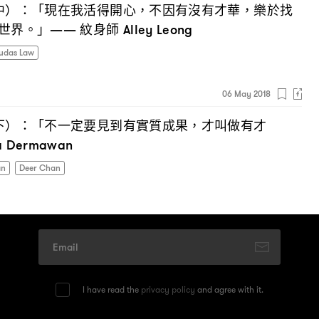
中
「現在我活得開心
不因有沒有才華
樂於找
）：
，
，
世界。」
紋身師
——
Alley Leong
udas Law
06 May 2018
下
「不一定要見到有實質成果
才叫做有才
）：
，
a Dermawan
an
Deer Chan
I have read the
privacy policy
and agree with it.