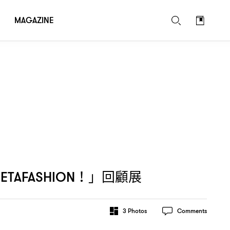
MAGAZINE
」回顧展
METAFASHION！
3
Photos
Comments