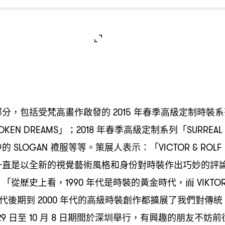
部分
包括受梵高畫作啟發的
年春季高級定制時裝系
，
2015
」
年春季高級定制系列「
ROKEN DREAMS
；2018
SURREAL 
中的
禮服等等。策展人表示
「
SLOGAN
：
VICTOR & ROLF
一直是以全新的視覺藝術風格和身份對時裝作出巧妙的評
」「從歷史上看
年代是時裝的黃金時代
而
，1990
，
VIKTO
代後期到
年代的高級時裝創作都擴展了我們對傳統
2000
日至
月
日期間於深圳舉行
有興趣的朋友不妨前
29
10
8
，