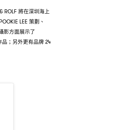
將在深圳海上
 & ROLF
策劃、
POOKIE LEE
攝影方面展示了
作品
另外更有品牌
；
24