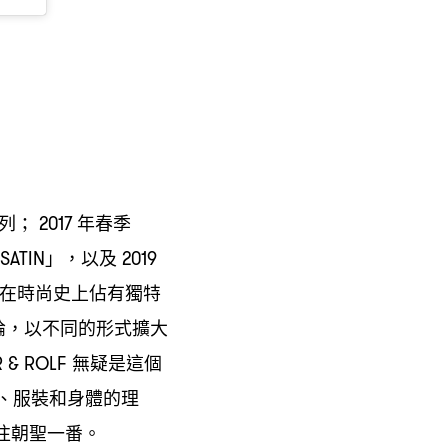
列
年春季
； 2017
」
以及
SATIN
，
2019
在時尚史上佔有獨特
論
以不同的形式擴大
，
無疑是這個
R & ROLF
、服裝和身體的理
往朝聖一番。