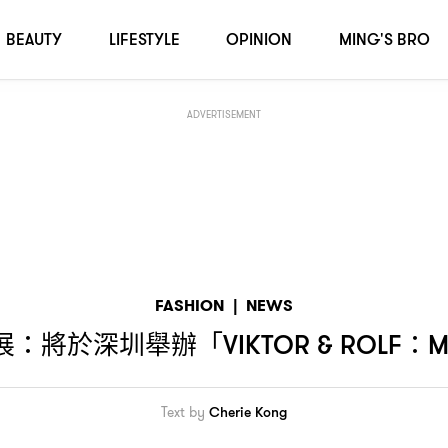
」回顧展
OLF：METAFASHION！
BEAUTY
LIFESTYLE
OPINION
MING'S BRO
ADVERTISEMENT
FASHION
|
NEWS
展
將於深圳舉辦「
：
VIKTOR & ROLF：
Text by
Cherie Kong