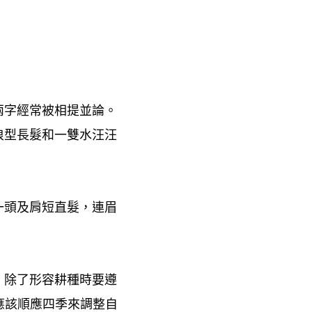
兩字經常被相提並論。
浪型長髮和一雙水汪汪
一頭及肩短直髮
連眉
，
除了形容耕種時要遵
，
應該順應四季來調整自