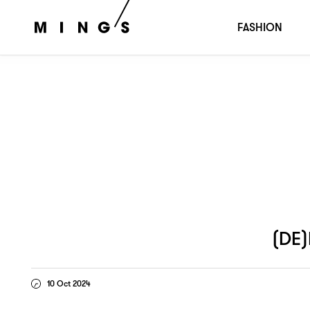
秋收之
四神湯
愛一個
上一課
(DE)BEAUTY：
，
，
，
FASHION
(DE
10 Oct 2024