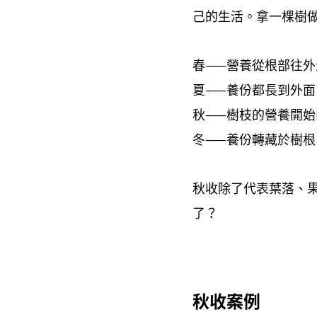
己的生活。拿一棵樹
春
營養從根部往外
⸺
夏
養份都長到外面
⸺
秋
樹枝的營養開始
⸺
冬
養份轉藏於樹根
⸺
秋收除了代表葉落、
了
？
秋收案例