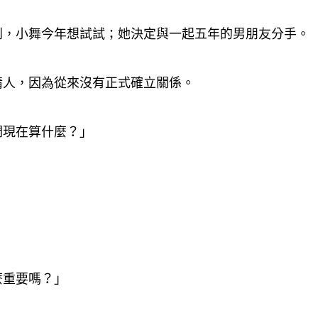
到
小舞今年想試試
她決定與一起五年的男朋友分手。
，
；
情人
因為從來沒有正式確立關係。
，
們現在算什麼
」
？
」
麼重要嗎
」
？