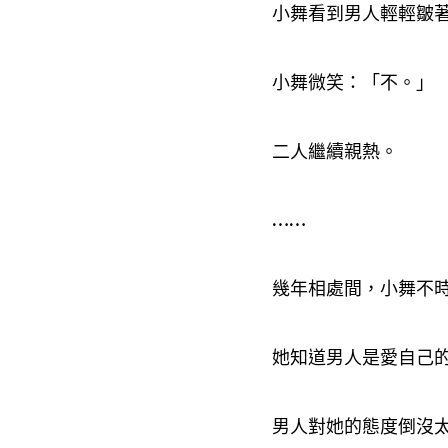
小舞看到男人輕輕皺
小舞微笑
「不。」
：
二人繼續親熱。
……
幾年相處間
小舞不
，
她知道男人是愛自己
男人對她的態度倒沒