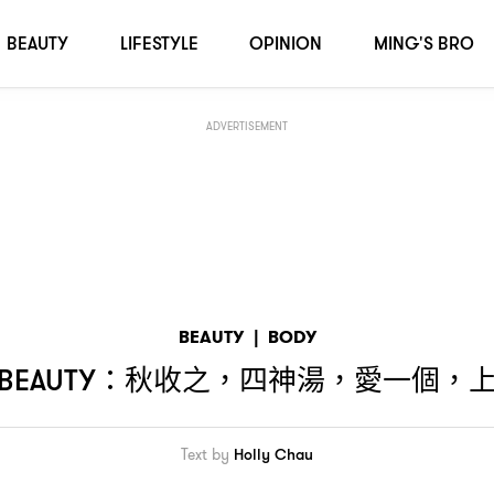
BEAUTY
LIFESTYLE
OPINION
MING'S BRO
ADVERTISEMENT
BEAUTY
|
BODY
秋收之
四神湯
愛一個
)BEAUTY：
，
，
，
Text by
Holly Chau