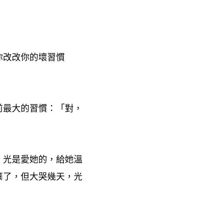
。
你改改你的壞習慣
前最大的習慣
「對
：
，
。光是愛她的
給她溫
，
棄了
但大哭幾天
光
，
，