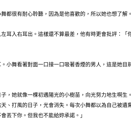
小舞都很有耐心聆聽
因為是他喜歡的
所以她也想了解
，
，
人左耳入右耳出。這樣還不算最差
他有時更會批評
「
，
：
耳。小舞看著對面一口接一口吸著香煙的男人
這是她目
，
日子
她就像一棵初遇陽光的小樹苗
向光努力地生啊生
，
，
陰天、打風的日子
光會消失。每次小舞都以為自己被遺
，
不會丟下你。但我也不能給妳承諾。」