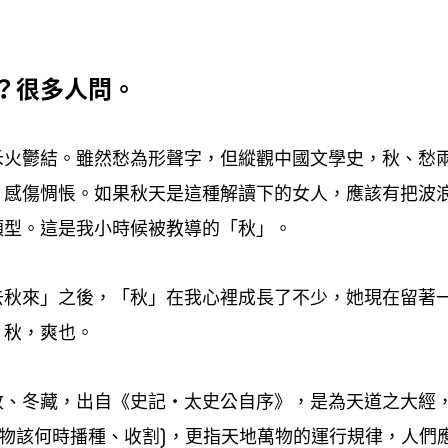
很多人問。
？
禾火鬱結。雖然愁為形聲字
但縱觀中國文學史
秋、愁
，
，
、感傷惆悵。如果秋天是這種解讀下的女人
應該有把波
，
類型。這是我小時候被教導的「秋」。
去秋來」之後
「秋」在我心裡成長了不少
她現在留著
，
，
。秋
爽也。
，
收、冬藏
出自《史記・太史公自序》
是為天道之大經
，
，
物該何時播種、收割
更指天地萬物的運行規律
人們
)，
，