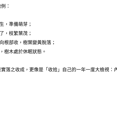
做例
：
生
準備萌芽
，
；
了
枝繁葉茂
，
；
向根部收
樹葉變黃脫落
，
；
樹木處於休眠狀態。
，
果實落之收成
更像是「收拾」自己的一年一度大檢視
，
：