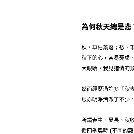
為何秋天總是悲
秋
草枯葉落
愁
，
；
，
秋下的心
容易憂慮
，
大眼睛
我見猶憐的
，
然而經歷過許多「秋
眼亦明淨清澈了不少
所謂春生、夏長、秋
循四季農時
不同的穀
(