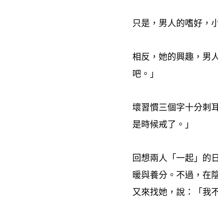
只是
男人的嗜好
，
，
相反
她的興趣
男
，
，
吧。」
壞習慣三個字十分刺
是時候戒了。」
回想兩人「一起」的
暖與養分。不過
在
，
又來找她
說
「我
，
：