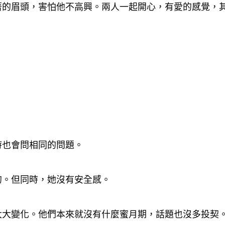
著的眉頭
害怕他不高興。兩人一起開心
有愛的感覺
，
，
，
時也會問相同的問題。
的。但同時
她沒有安全感。
，
太大變化。他們本來就沒有什麼蜜月期
話題也沒多投契
，