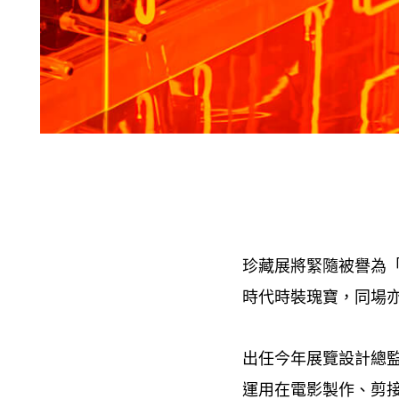
珍藏展將緊隨被譽為
時代時裝瑰寶
同場
，
出任今年展覽設計總
運用在電影製作、剪