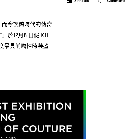
2
Photos
Comments
而今次跨時代的傳奇
，
」於
月
日假
E
12
8
K11
度最具前瞻性時裝盛