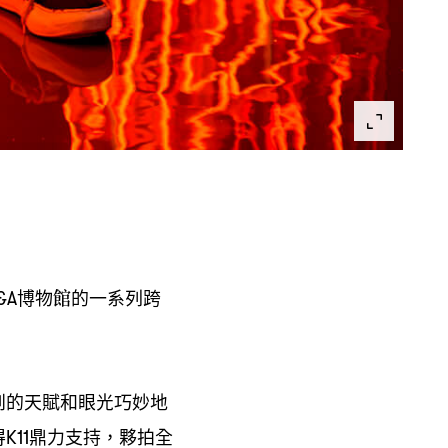
博物館的一系列跨
&A
到的天賦和眼光巧妙地
得
鼎力支持
夥拍全
K11
，