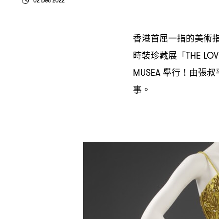
02 Dec 2022
香港首屈一指的美術
時裝珍藏展「
THE LOV
舉行
由張叔
MUSEA
！
事。