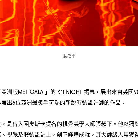
張叔平
「亞洲版
」的
揭幕
展出來自英國
MET GALA
K11 NIGHT
，
V
亦展出
位亞洲最炙手可熱的新銳時裝設計師的作品。
6
監
是曾入圍奧斯卡提名的視覺美學大師張叔平。他以獨
，
接、視覺及服裝設計上
創下輝煌成就。其大師級人馬獲
，