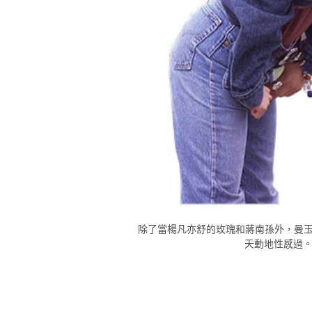
除了當楊凡亦舒的玫瑰和蔣南孫外
曼
，
天動地性感過