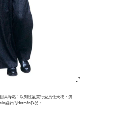
個高峰點
以知性氣質行愛馬仕天橋
演
：
，
設計的
作品。
ela
Hermès