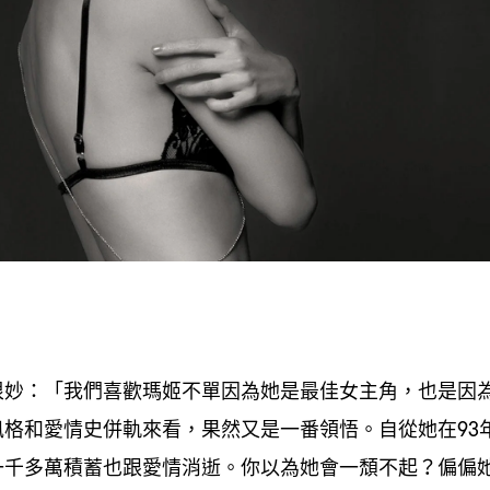
很妙
「我們喜歡瑪姬不單因為她是最佳女主角
也是因
：
，
風格和愛情史併軌來看
果然又是一番領悟。自從她在
，
93
一千多萬積蓄也跟愛情消逝。你以為她會一頹不起
偏偏
？