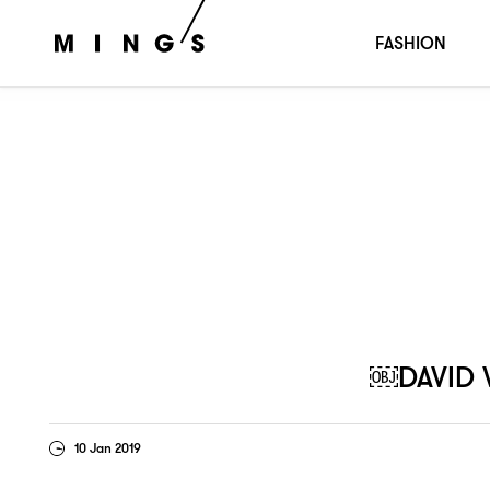
有一種年華叫張曼玉
￼David Wong：
｜Ming’s People
FASHION
￼DAVID
10 Jan 2019