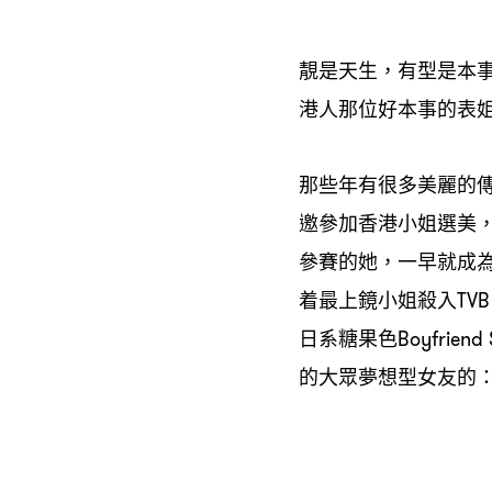
靚是天生
有型是本
，
港人那位好本事的表
那些年有很多美麗的
邀參加香港小姐選美
參賽的她
一早就成
，
着最上鏡小姐殺入
TV
日系糖果色
Boyfriend 
的大眾夢想型女友的