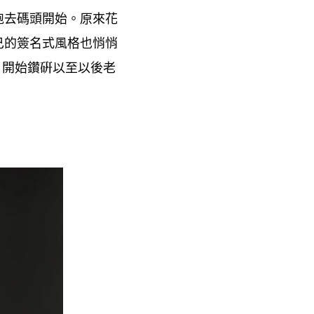
跑去碼頭開始。原來花
己的簽名式風格也悄悄
、開始鑽硏以至以後老