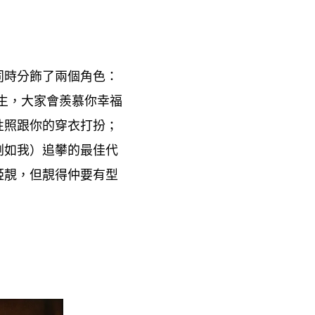
同時分飾了兩個角色
：
生
大家會羨慕你幸福
，
性照跟你的穿衣打扮
；
例如我
追攀的最佳代
）
姫靚
但靚得仲要有型
，