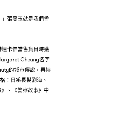
。」張曼玉就是我們香
港連卡佛當售貨員時獲
名字
argaret Cheung
的城市傳說
再挾
auty
，
格
日系長髮劉海、
：
份》、《警察故事》中
。