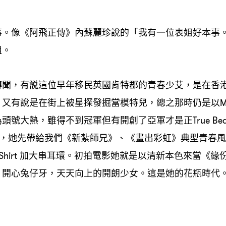
事。像《阿飛正傳》內蘇麗珍說的「我有一位表姐好本事
姐。
傳聞
有説這位早年移民英國肯特郡的青春少艾
是在香
，
，
又有說是在街上被星探發掘當模特兒
總之那時仍是以
，
，
M
為頭號大熱
雖得不到冠軍但有開創了亞軍才是正
，
True Be
她先帶給我們《新紮師兄》、《畫出彩虹》典型青春風
B，
加大串耳環。初拍電影她就是以清新本色來當《緣
Shirt
開心兔仔牙
天天向上的開朗少女。這是她的花瓶時代
：
，