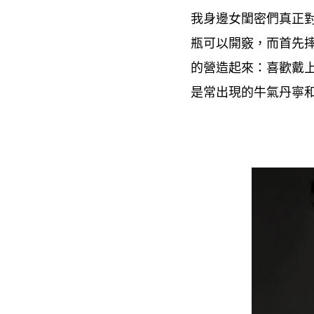
我身邊女閨密們真正
瓶可以開竅
而首先
，
的營造起來
喜歡戴
：
是常出現的牛氣丹寧