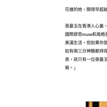
花樣的她
開得早超
，
張曼玉在香港人心裏
國際繆思
和風格
muse
美滿生活
但如果你
，
如有兩三分神髓都拜
表
就只有一位張曼
，
嘛。」