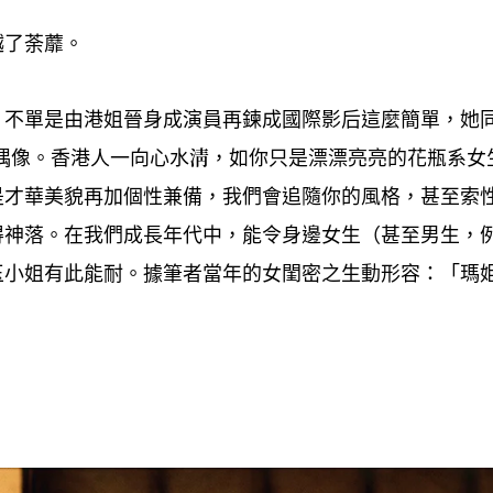
越了荼蘼。
不單是由港姐晉身成演員再鍊成國際影后這麼簡單
她
，
，
偶像。香港人一向心水淸
如你只是漂漂亮亮的花瓶系女
，
是才華美貌再加個性兼備
我們會追隨你的風格
甚至索
，
，
得神落。在我們成長年代中
能令身邊女生
甚至男生
，
（
，
玉小姐有此能耐。據筆者當年的女閨密之生動形容
「瑪
：