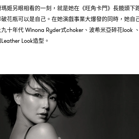
對瑪姬另眼相看的一刻
就是她在《旺角卡門》長鏡頭下
，
摔破花瓶可以是自己。在她演戲事業大爆發的同時
她自
，
上九十年代
式
、波希米亞碎花
Winona Ryder
choker
look
和
造型。
Leather Look