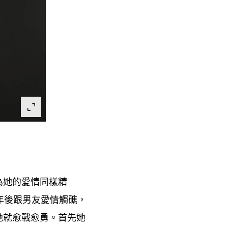
為她的愛情同樣精
年後跟男友愛情觸礁
，
她就愈戰愈勇。首先她