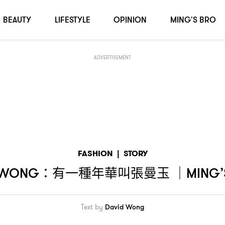
BEAUTY
LIFESTYLE
OPINION
MING'S BRO
ADVERTISEMENT
FASHION
|
STORY
有一種年華叫張曼玉
 WONG：
｜MING’S
Text by
David Wong