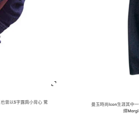
玉也曾以
字露肩小背心
驚
S
曼玉時尚
生涯其中一
Icon
。
繹
Margi