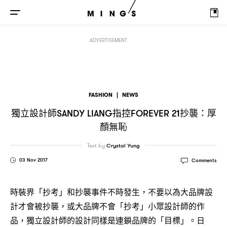
獨立設計師
指控
抄襲
厚顏無恥
Sandy Liang
Forever 21
：
ADVERTISEMENT
FASHION
|
NEWS
獨立設計師
指控
抄襲
厚
SANDY LIANG
FOREVER 21
：
顏無恥
Text by
Crystal Yung
03 Nov 2017
Comments
時裝界「抄考」和抄襲事件不時發生，不要以為大品牌設
計才會被抄襲，或大品牌不會「抄考」小眾設計師的作
品，獨立設計師的設計同樣是連鎖品牌的「目標」。日