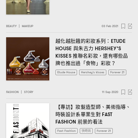
BEAUTY
|
MAKEUP
03 Feb 2021
越化越肚餓的彩妝系列
：ETUDE
與朱古力
HOUSE
HERSHEY’S
推聯名彩妝
還有哪些品
KISSES
，
牌也推出過「食物」彩妝
？
Etude House
Hershey's kisses
Forever 21
FASHION
|
STORY
11 Sep 2020
【專訪】妝髮造型師、美術指導、
時裝設計系畢業生對
FAST
前景的看法
FASHION
Fast Fashion
快時尚
Forever 21