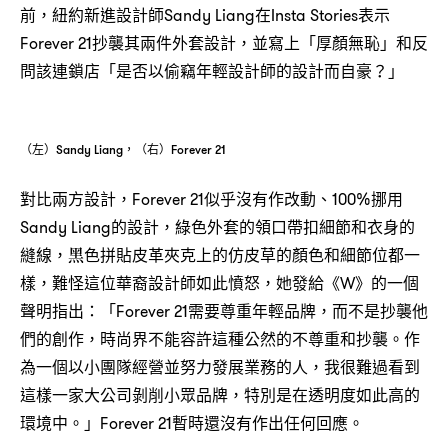
前，紐約新進設計師Sandy Liang在Insta Stories表示
Forever 21抄襲其兩件外套設計，並寫上「厚顏無恥」和反
問該連鎖店「是否以偷竊年輕設計師的設計而自豪？」
（左）Sandy Liang，（右）Forever 21
對比兩方設計，Forever 21似乎沒有作改動、100%挪用
Sandy Liang的設計，綠色外套的領口帶扣細節和衣身的
縫線，黑色拼貼皮革夾克上的仿皮草的顏色和細節位都一
樣，難怪這位華裔設計師如此憤怒，她發給《W》的一個
聲明指出：「Forever 21需要尊重年輕品牌，而不是抄襲他
們的創作，時尚界不能容許這種公然的不尊重和抄襲。作
為一個以小團隊經營並努力發展業務的人，我很難過看到
這樣一家大公司剝削小眾品牌，特別是在透明度如此高的
環境中。」Forever 21暫時還沒有作出任何回應。