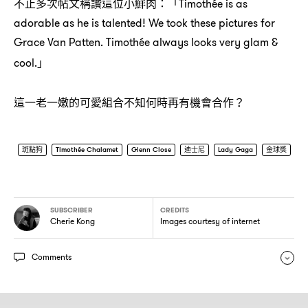
不止多次帖文稱讚這位小鮮肉
「
：
Timothée is as
adorable as he is talented! We took these pictures for
Grace Van Patten. Timothée always looks very glam &
」
cool.
這一老一嫩的可愛組合不知何時再有機會合作
？
斑點狗
Timothée Chalamet
Glenn Close
迪士尼
Lady Gaga
金球獎
SUBSCRIBER
CREDITS
Cherie Kong
Images courtesy of internet
Comments