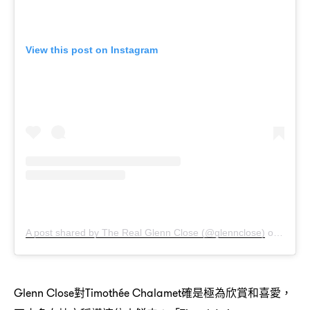
View this post on Instagram
A post shared by The Real Glenn Close (@glennclose)
on
Jan 1
對
確是極為欣賞和喜愛
Glenn Close
Timothée Chalamet
，