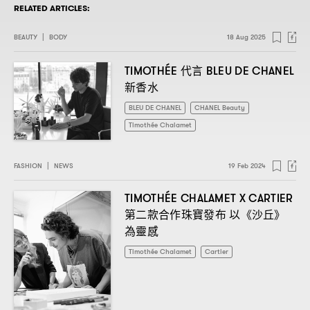
RELATED ARTICLES:
BEAUTY
|
BODY
18 Aug 2025
代言
TIMOTHÉE
BLEU DE CHANEL
新香水
BLEU DE CHANEL
CHANEL Beauty
Timothée Chalamet
FASHION
|
NEWS
19 Feb 2024
TIMOTHÉE CHALAMET X CARTIER
第二款合作珠寶發布
以《沙丘》
為靈感
Timothée Chalamet
Cartier