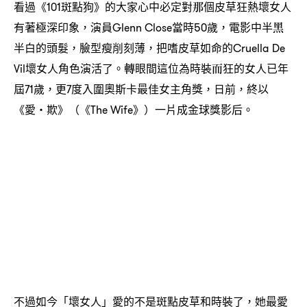
看過《
斑點狗》的大家心中必定對那個皮草狂熱壞女人
101
有著極深印象
演員
當時
歲
電影中半黑
，
Glenn Close
50
，
半白的頭髮
臉型瘦削刻薄
把嗜皮草如命的
，
，
Cruella De
壞女人角色演活了。轉眼間這位為時裝而狂的女人已年
Vil
屆
歲
更
度入圍奧斯卡最佳女主角獎
日前
終以
71
，
7
，
，
《愛・欺》
《
》
一片成金球獎影后。
（
The Wife
）
不過如今「壞女人」愛的不是斑點皮草和時裝了
她最愛
，