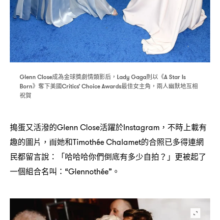
成為金球獎劇情類影后
則以《
Glenn Close
，Lady Gaga
A Star Is
》奪下美國
最佳女主角
兩人幽默地互相
Born
Critics’ Choice Awards
，
祝賀
搗蛋又活潑的
活躍於
不時上載有
Glenn Close
Instagram，
趣的圖片
而她和
的合照已多得連網
，
Timothée Chalamet
民都留言說
「哈哈哈你們倒底有多少自拍
」更被起了
：
？
一個組合名叫
。
：“Glennothée”