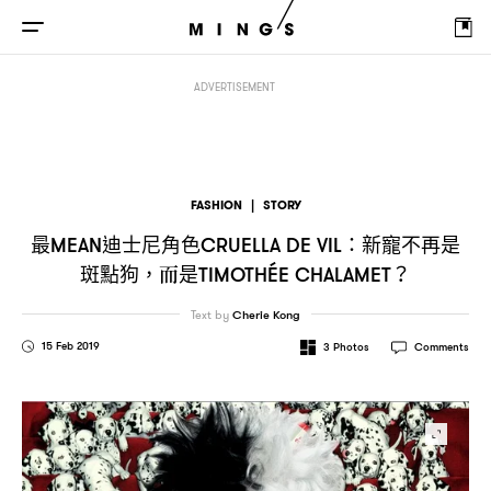
最
迪士尼角色
新寵不再是斑點狗
而是
mean
Cruella de Vil：
，
Timothée Chalam
ADVERTISEMENT
FASHION
|
STORY
最
迪士尼角色
新寵不再是
MEAN
CRUELLA DE VIL：
斑點狗
而是
，
TIMOTHÉE CHALAMET？
Text by
Cherie Kong
15 Feb 2019
3
Photos
Comments