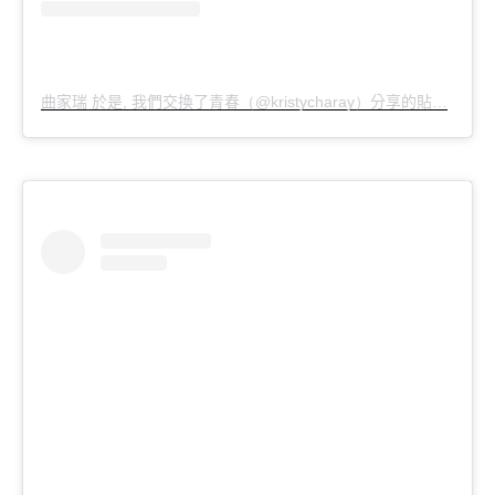
曲家瑞
於是
我們交換了青春
分享的貼文
於
,
（@kristycharay）
PS