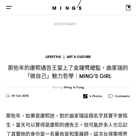
那些年的康熙通告王當上了金鐘獎總監
曲家瑞的「做自己」魅力哲學
，
｜MING’S
ADVERTISEMENT
LIFESTYLE
|
ART & CULTURE
那些年的康熙通告王當上了金鐘獎總監
曲家瑞的
，
「做自己」魅力哲學
｜MING’S GIRL
Text by
Wing In Fung
09 Oct 2018
4
Photos
Comments
那些年
如果是康熙迷
對於曲家瑞這個名字其實不會陌
，
，
生
當天可以算得是康熙的通告王。但可能許多人也忘記
，
了其實她的身份是一名藝術家和策展師
這次台灣電視界
，