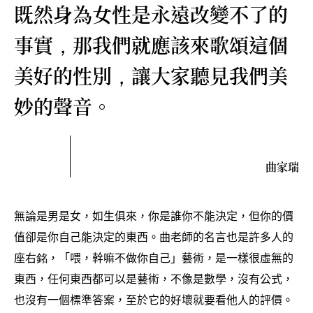
既然身為女性是永遠改變不了的
事實
那我們就應該來歌頌這個
，
美好的性別
讓大家聽見我們美
，
妙的聲音。
曲家瑞
無論是男是女
如生俱來
你是誰你不能決定
但你的價
，
，
，
值卻是你自己能決定的東西。曲老師的名言也是許多人的
座右銘
「喂
幹嘛不做你自己」藝術
是一樣很虛無的
，
，
，
東西
任何東西都可以是藝術
不像是數學
沒有公式
，
，
，
，
也沒有一個標準答案
至於它的好壞就要看他人的評價。
，