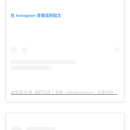
在
查看這則貼文
Instagram
曲家瑞
於是
我們交換了青春
分享的貼文
於
,
（@kristycharay）
PD