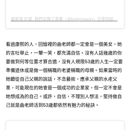
曲家瑞
於是
我們交換了青春
分享的貼文
於
,
（@kristycharay）
PD
看過康熙的人
回憶裡的曲老師都一定會是一個美女
她
，
，
的言吐舉止
一顰一笑
都充滿自信。沒有人話幾歲的你
，
，
要做到何等位置才算合適
沒有人規限
歲的人生一定要
，
53
準備退休或是做一個稱職的老婆稱職的母親。如果當時的
她聽從自己父親的說話
不念藝術
應承父親的水產父
，
，
業
可能現在的她會是一個成功的企業家
但一定不會是
，
，
她想成為的自己。或許
自信
不理別人想法
堅持做自
，
，
，
己就是曲老師活到
歲都依然有魅力的秘訣。
53