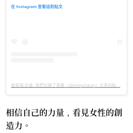
在
查看這則貼文
Instagram
曲家瑞
於是
我們交換了青春
分享的貼文
於
,
（@kristycharay）
PS
相信自己的力量
看見女性的創
，
造力。