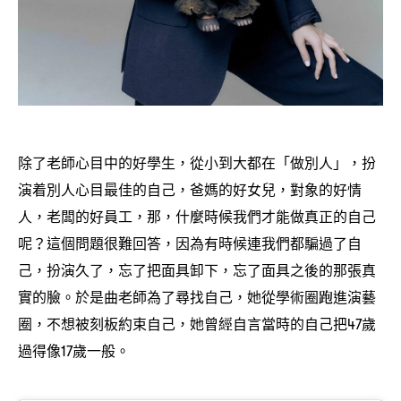
除了老師心目中的好學生
從小到大都在「做別人」
扮
，
，
演着別人心目最佳的自己
爸媽的好女兒
對象的好情
，
，
人
老闆的好員工
那
什麼時候我們才能做真正的自己
，
，
，
呢
這個問題很難回答
因為有時候連我們都騙過了自
？
，
己
扮演久了
忘了把面具卸下
忘了面具之後的那張真
，
，
，
實的臉。於是曲老師為了尋找自己
她從學術圈跑進演藝
，
圈
不想被刻板約束自己
她曾經自言當時的自己把
歲
，
，
47
過得像
歲一般。
17