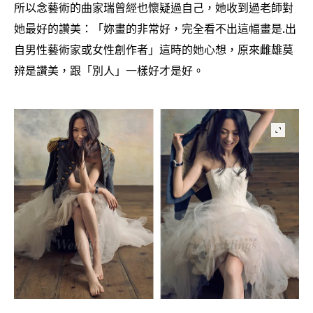
所以念藝術的曲家瑞曾經也懷疑過自己
她收到過老師對
，
她最好的讚美
「妳畫的非常好
完全看不出這幅畫是
出
：
，
.
自男性藝術家或女性創作者」這時的她心想
原來雌雄莫
，
辨是讚美
跟「別人」一樣好才是好。
，