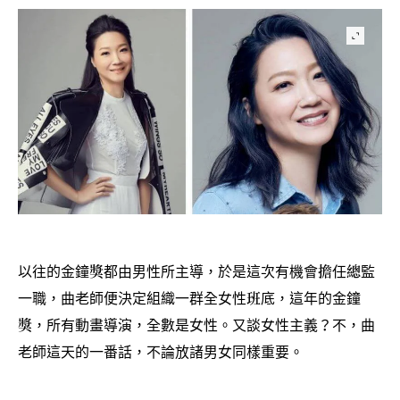
以往的金鐘獎都由男性所主導
於是這次有機會擔任總監
，
一職
曲老師便決定組織一群全女性班底
這年的金鐘
，
，
獎
所有動畫導演
全數是女性。又談女性主義
不
曲
，
，
？
，
老師這天的一番話
不論放諸男女同樣重要。
，