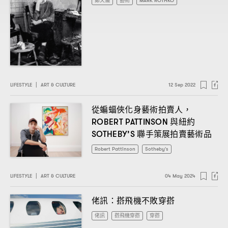
鄭天儀
藝術
MARK ROTHKO
LIFESTYLE
|
ART & CULTURE
12 Sep 2022
從蝙蝠俠化身藝術拍賣人
，
與紐約
ROBERT PATTINSON
聯手策展拍賣藝術品
SOTHEBY’S
Robert Pattinson
Sotheby's
LIFESTYLE
|
ART & CULTURE
04 May 2024
佬訊
搭飛機不敗穿搭
：
佬訊
搭飛機穿搭
穿搭