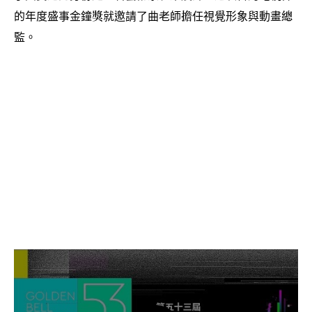
的年度盛事金鐘獎就邀請了曲老師擔任視覺形象與動畫總
監。