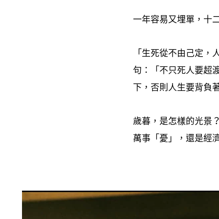
一年容易又埋單
十
，
「生死從不由己定
，
句
「不只死人要超
：
下
否則人生要背負
，
歲暮
是怎樣的光景
，
萬事「憂」
還是經
，