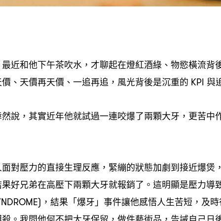
最近和他下午茶吹水
才聊起在燈紅酒綠、物慾橫流背
，
，
天價、天價再天價、一追再追
風光背後是沉重的
與
，
KPI
悻然說
其實近年他就試過一連咬爆了兩顆大牙
更苦中
，
，
」
人面對壓力的直接生理反應
緊繃的狀態加劇到接近爆煲
，
結果好兄弟在高壓下兩顆大牙就報銷了。這明顯是壓力導
結果「爆牙」事件讓他感悟人生苦短
及時
SYNDROME)，
，
搏殺。我問他何不把大牙保留
做件藝術品
告誡自己日
，
，