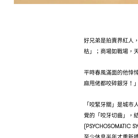
好兄弟是拍賣界紅人
枯」
商場如戰場
；
，
平時春風滿面的他悻
麻甩佬都咬碎銀牙
！
「咬緊牙關」是城市
覺的「咬牙切齒」
，
(PSYCHOSOMATIC 
至少休息半年才重新