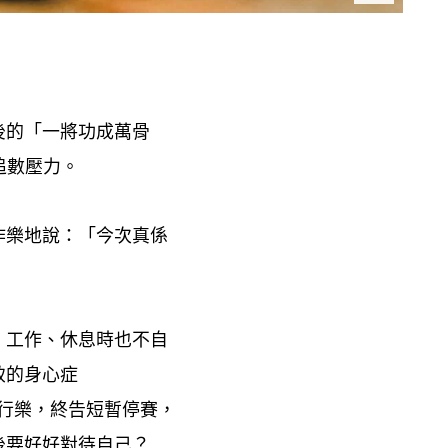
後的「一將功成萬骨
追數壓力。
作樂地說
「今次真係
：
工作、休息時也不自
，
致的身心症
行樂
終告短暫停賽
，
，
後要好好對待自己
？