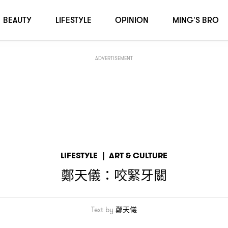
BEAUTY
LIFESTYLE
OPINION
MING'S BRO
ADVERTISEMENT
LIFESTYLE
|
ART & CULTURE
鄭天儀
咬緊牙關
：
Text by
鄭天儀