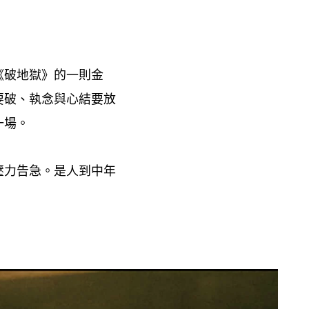
《破地獄》的一則金
要破、執念與心結要放
一場。
壓力告急。是人到中年