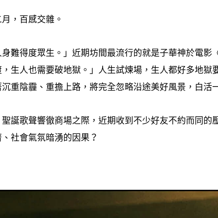
二月
百感交雜。
，
人身難得度眾生。」近期坊間最流行的就是子華神於電影
渡
生人也需要破地獄。」人生試煉場
生人都好多地獄
，
，
著沉重陰霾、重擔上路
將完全忽略沿途美好風景
白活
，
，
聖誕歌聲響徹商場之際
近期收到不少好友不約而同的
？
，
濟、社會氣氛暗湧的因果
？