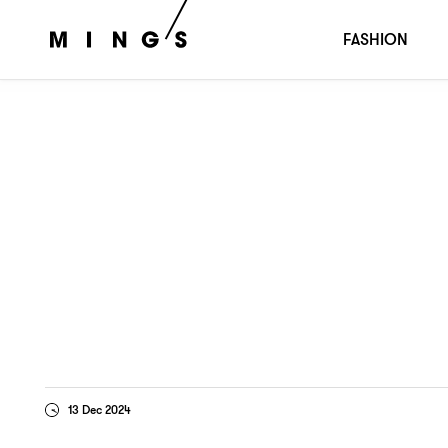
鄭天儀
咬緊牙關
：
FASHION
13 Dec 2024