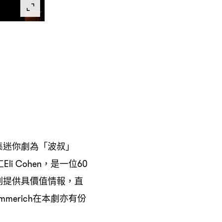
集迷你劇為「波叔」
工
是一位
Eli Cohen，
60
列提供具價值情報
直
，
在本劇亦有份
mmerich