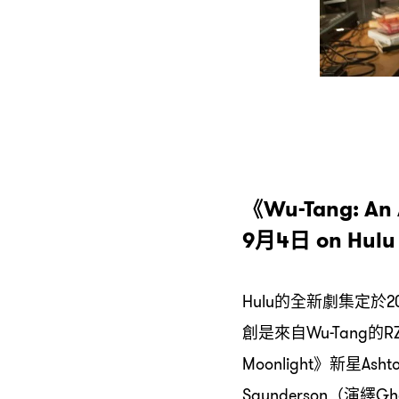
《
Wu-Tang: An
月
日
9
4
on Hulu
的全新劇集定於
Hulu
2
創是來自
的
Wu-Tang
R
》新星
Moonlight
Asht
演繹
Saunderson（
Gh