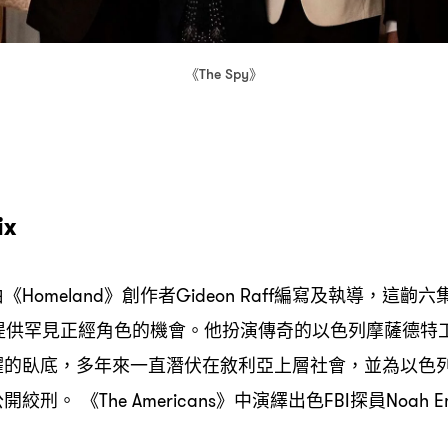
《
》
The Spy
ix
由《
》創作者
編寫及執導
這齣六
Homeland
Gideon Raff
，
提供罕見正經角色的機會。他扮演傳奇的以色列摩薩德特
躍的臥底
多年來一直潛伏在敘利亞上層社會
並為以色
，
，
公開絞刑。
《
》中演繹出色
探員
The Americans
FBI
Noah E