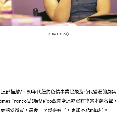
《
》
The Deuce
這部描繪
、
年代紐約色情事業起飛及時代變遷的劇集
，
7
80
受到
醜聞牽連亦沒有拖累本劇名聲
ames Franco
#MeToo
出更深受讚賞
最後一季沒得看了
更加不能
啦。
，
，
miss