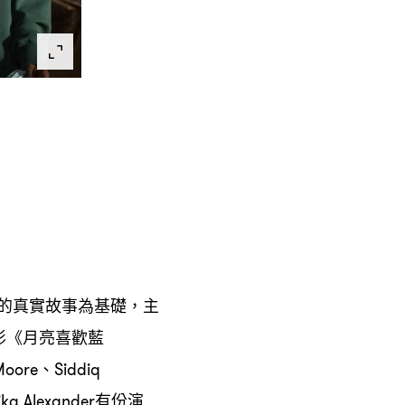
的真實故事為基礎
主
，
影《月亮喜歡藍
、
Moore
Siddiq
有份演
ika Alexander