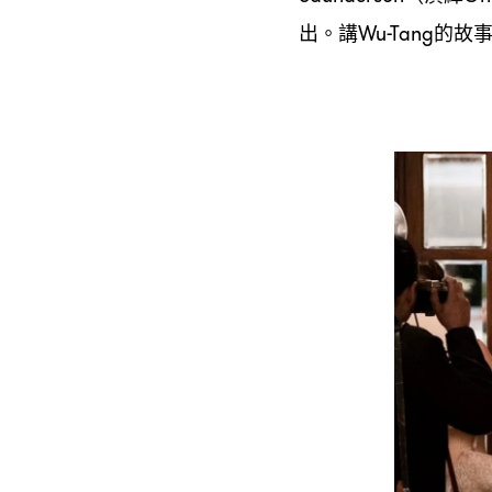
出。講
的故
Wu-Tang