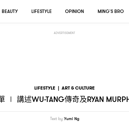
劇齊飛
BEAUTY
LIFESTYLE
OPINION
MING'S BRO
ADVERTISEMENT
LIFESTYLE
|
ART & CULTURE
單
講述
傳奇及
∣
WU-TANG
RYAN MURP
Text by
Yumi Ng