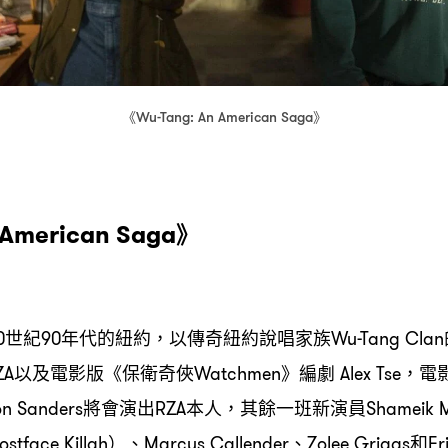
《
》
Wu-Tang: An American Saga
》
 American Saga
世紀
年代的紐約
以傳奇紐約說唱家族
0
90
，
Wu-Tang Clan
以及電影版《保衛奇俠
》編劇
電
ZA
Watchmen
Alex Tse，
將會演出
本人
其餘一班新演員
on Sanders
RZA
，
Shameik 
、
、
和
ostface Killah）
Marcus Callender
Zolee Griggs
Er