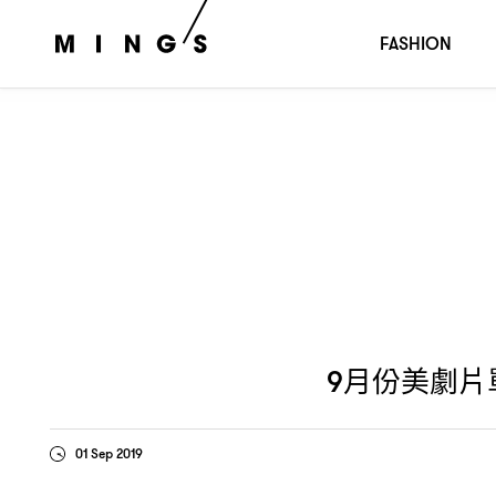
月份美劇片單
講述
傳奇及
新舊
9
∣
Wu-Tang
Ryan Murphy
FASHION
月份美劇片
9
01 Sep 2019