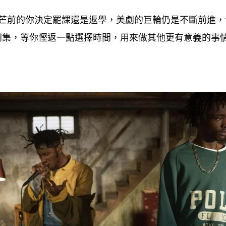
芒前的你決定罷課還是返學
美劇的巨輪仍是不斷前進
，
，
劇集
等你慳返一點選擇時間
用來做其他更有意義的事
，
，