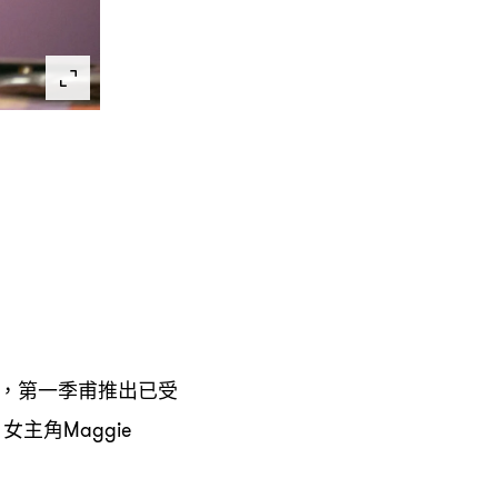
第一季甫推出已受
，
女主角
，
Maggie