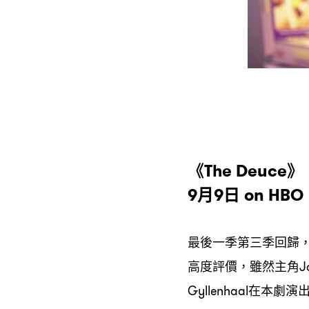
《
》
The Deuce
月
日
9
9
on HBO
最後一季第三季回歸
高度評價
雖然主角
，
J
在本劇演
Gyllenhaal