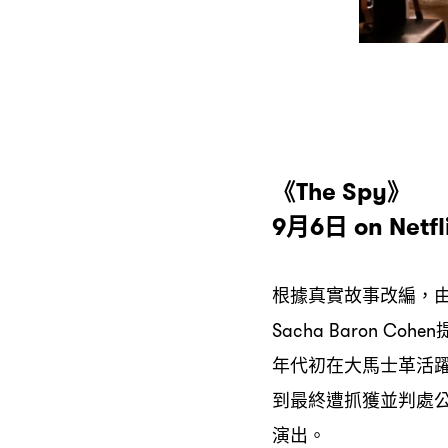
《
》
The Spy
月
日
9
6
on Netfl
根據真實故事改編
，
Sacha Baron Cohen
年代初在大馬士革活
到最終遭抓獲並判處
演出。