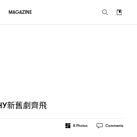
MAGAZINE
新舊劇齊飛
HY
8
Photos
Comments