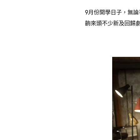
月份開學日子
無論
9
，
齣來頭不少新及回歸