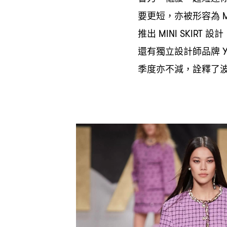
要更短
亦被形容為
，
M
推出
設計
MINI SKIRT
還有獨立設計師品牌
Y
季度亦不減
詮釋了
，