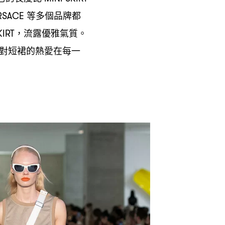
等多個品牌都
RSACE
流露優雅氣質。
KIRT，
對短裙的熱愛在每一