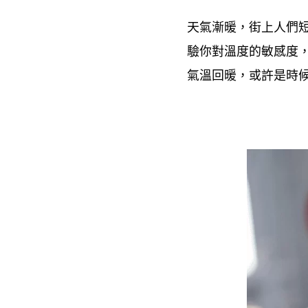
天氣漸暖
街上人們
，
驗你對溫度的敏感度
氣溫回暖
或許是時
，