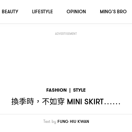
BEAUTY
LIFESTYLE
OPINION
MING'S BRO
ADVERTISEMENT
FASHION
|
STYLE
換季時
不如穿
，
MINI SKIRT⋯⋯
Text by
FUNG HIU KWAN