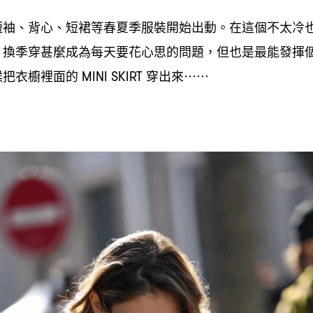
短袖、背心、短裙等春夏季服裝開始出動。在這個不太冷
換季穿甚麼成為每天要花心思的問題
但也是最能發揮
，
，
候把衣櫥裡面的
穿出來
MINI SKIRT
⋯⋯