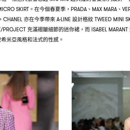
。在今個春夏季
、
、
ICRO SKIRT
，PRADA
MAX MARA
VE
亦在今季帶來
設計格紋
，CHANEL
A-LINE
TWEED MINI S
充滿褶皺細節的迷你裙
而
/PROJECT
，
ISABEL MARANT
波希米亞風格和法式的性感。