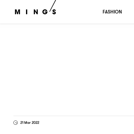
換季時
不如穿
，
MINI SKIRT⋯⋯
FASHION
21 Mar 2022