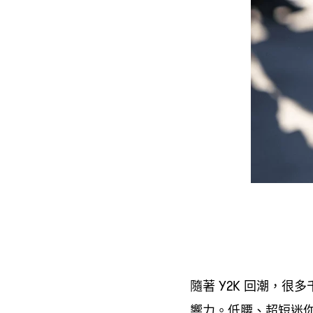
隨著
回潮
很多
Y2K
，
響力。低腰、超短迷