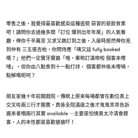
零售之後，我覺得最喜歡感染這種造勢 惡習的是飲食業
吧！請問你去過幾多間「訂位 爆到出年年尾」的人氣餐
廳，俾你千辛萬苦 又求又跪訂到之後，入座時居然俾你見
到仲有 三五張吉枱，你問侍應「咦又話 fully booked
嘅？」他們一定實牙實齒「哦，果啲訂滿㗎啦 個客未嚟
啫」，但你由八點食到十一點打烊， 個客都仲係未嚟喎，
點解嘅呢呵？
朋友家幾十年前開戲院，傳統上原來每場都會在劃位表上
交叉咗兩三行才開賣，真係全院滿座之後才鬼鬼祟祟告訴
遲來者嗰兩行其實 available ―主要是怕情景太冷清會趕
客，人的本性都是喜歡搶搶吓！