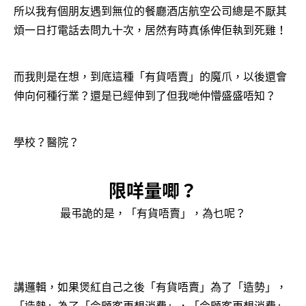
所以我有個朋友遇到無位的餐廳酒店航空公司總是不厭其
煩一日打電話去問九十次，居然有時真係俾佢執到死雞！
而我則是在想，到底這種「有貨唔賣」的魔爪，以後還會
伸向何種行業？還是已經伸到了但我哋仲懵盛盛唔知？
學校？醫院？
限咩量唧？
最弔詭的是，「有貨唔賣」，為乜呢？
講邏輯，如果煲紅自己之後「有貨唔賣」為了「造勢」，