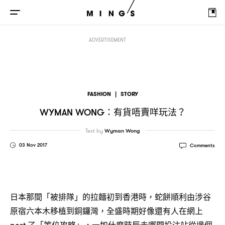
有貨唔賣咩玩法
Wyman Wong：
？
ADVERTISEMENT
FASHION
|
STORY
有貨唔賣咩玩法
WYMAN WONG：
？
Text by
Wyman Wong
03 Nov 2017
Comments
日本那間「被排隊」的拉麵初到香港時，蛇餅順利由涉谷
原宿六本木移植到銅鑼灣，全盛時期好像還有人在網上