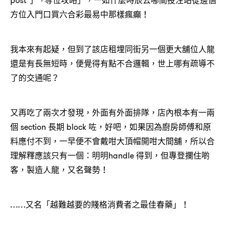
post 了「等位攻略」，一如什麼時辰去哪間投注站從邊個
方位入門口買六合彩最易中那樣瘋癲！
我本來有起疑，但到了該店租埋同街另一個更大舖位人龍
還是有長無短時，便覺得有點不合邏輯，世上哪有疏導不
了的交通呢？
又再吃了兩次才發現，外面有外面排隊，店內根本有一兩
個 section 長期 block 咗，好吧，如果因為廚房師傅和原
料應付不到，一早便不會戴咁大頂帽開咁大間舖，所以合
理解釋應該只有一個：明明handle 得到，但專登攔住啲
客，製造人龍，又名聲勢！
……又名「越難越要的賤格消費者之最佳春藥」！