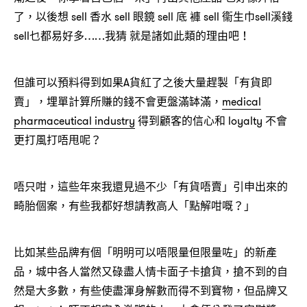
了，以後想 sell 香水 sell 眼鏡 sell 底 褲 sell 衞生巾sell溪錢
sell乜都易好多……我猜 就是諸如此類的理由吧！
但誰可以預料得到如果A貨紅了之後大量趕製「有貨即
賣」，埋單計算所賺的錢不會更盤滿缽滿，
medical
pharmaceutical industry
得到顧客的信心和 loyalty 不會
更打風打唔甩呢？
唔只咁，這些年來我還見過不少「有貨唔賣」引申出來的
畸胎個案，有些我都好想請教高人「點解咁嘅？」
比如某些品牌有個「明明可以唔限量但限量咗」的新產
品，城中各人當然又碌盡人情卡面子卡搶貨，搶不到的自
然是大多數，有些使盡渾身解數而得不到寶物，但品牌又