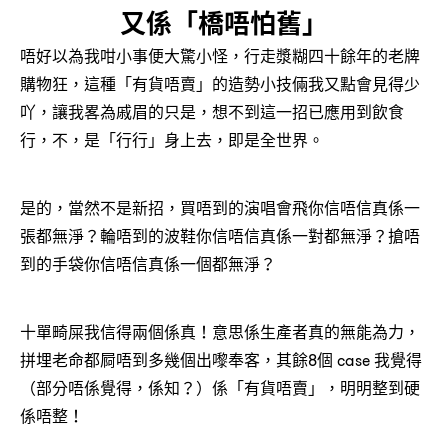
又係「橋唔怕舊」
唔好以為我咁小事便大驚小怪，行走漿糊四十餘年的老牌
購物狂，這種「有貨唔賣」的造勢小技倆我又點會見得少
吖，讓我畧為戚眉的只是，想不到這一招已應用到飲食
行，不，是「行行」身上去，即是全世界。
是的，當然不是新招，買唔到的演唱會飛你信唔信真係一
張都無淨？輪唔到的波鞋你信唔信真係一對都無淨？搶唔
到的手袋你信唔信真係一個都無淨？
十單畸屎我信得兩個係真！意思係生產者真的無能為力，
拼埋老命都屙唔到多幾個出嚟奉客，其餘8個 case 我覺得
（部分唔係覺得，係知？）係「有貨唔賣」，明明整到硬
係唔整！