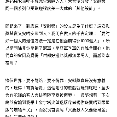
想entertain吓不想完全激嬲的人，大會便分發了安慰獎―
同一個系列但受歡迎程度差一大截的「其他設計」。
問題來了：到底這「安慰獎」的設立是為了什麼？這安慰
獎其實又安唔安慰到人？我明白做人的千古定理：「要討
好一個人的最佳方法一定是在他面前得罪1000個人」，所
以請問除非你拿到了冠軍，拿亞軍季軍的有誰會開心，他
們真的會因為覺得「咁都好過乜獎都無果啲人」而感到幸
福嗎？
這個世界，要不籠絡，要不得罪，安慰獎真是沒有意義
的，玩得「有貨唔賣」這個咁寸的遊戲就玩到底吧，至少
會有犯賤的客人會排着隊享受被侮辱，一邊夢想着「下次
終於會輪到我攀上金字塔尖望返落嚟傲視你班買唔到限量
版的螻蟻草民」，而家畏首畏尾「又要殺人又要做帛金」