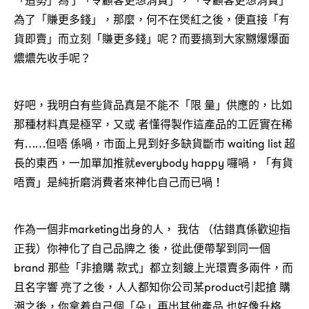
「造勢」為了「令顧客更想消費」，「令顧客更想消費」
為了「賺更多錢」，那麼，何不在煲紅之後，便直接「有
貨即賣」而立刻「賺更多錢」呢？而要搞到大家嬲爆爆面
燶燶先收手呢？
好吧，我明白有些貨品真是不能不「限 量」供應的，比如
那種材料真是極罕，又或 者懂得製作這產品的工匠實在稀
有……但唔 係喎，市面上見到好多缺貨斷市 waiting list 超
長的東西，一加單加推就everybody happy 囉喎，「有貨
唔賣」是純折磨消費者來神化自己而已喎！
作為一個非marketing出身的人， 我估 （估錯真係歡迎指
正我）你神化了自己品牌之 後，從此便帶挈到同一個
brand 那些「非搶購 款式」都立刻鍍上光環賣多兩件，而
且名字響 亮了之後，人人都知你公司某product引起搶 購
潮之後，你拿着自己個「朵」再出其他產品 也好像升格