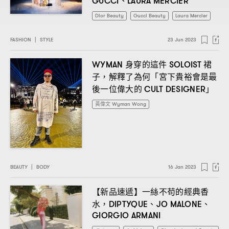
、
GUCCI
LAURA MERCIER
Dior Beauty
Gucci Beauty
Laura Mercier
FASHION
|
STYLE
23 Jun 2023
身穿的這件
裙
WYMAN
SOLOIST
子
解釋了為何「宮下貴裕會是最
，
後一位偉大的
」
CULT DESIGNER
黃偉文 Wyman Wong
BEAUTY
|
BODY
16 Jan 2023
【新品速遞】一絲不苟的經典香
水
、
、
，DIPTYQUE
JO MALONE
GIORGIO ARMANI