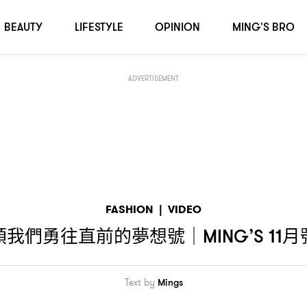
物
BEAUTY
LIFESTYLE
OPINION
MING'S BRO
ADVERTISEMENT
FASHION
|
VIDEO
領我們勇往直前的夢想號
月
｜MING’S 11
Text by
Mings