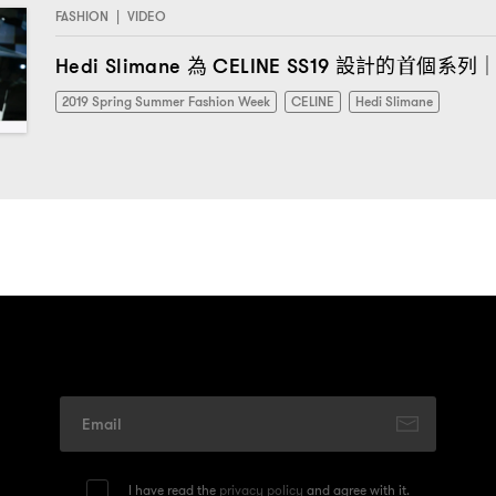
FASHION
|
VIDEO
為
設計的首個系列
Hedi Slimane
CELINE SS19
2019 Spring Summer Fashion Week
CELINE
Hedi Slimane
I have read the
privacy policy
and agree with it.