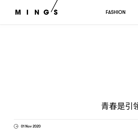
青春是引領我們勇往直前的夢想號
月號封面人
｜MING’S 11
FASHION
青春是引
01 Nov 2020