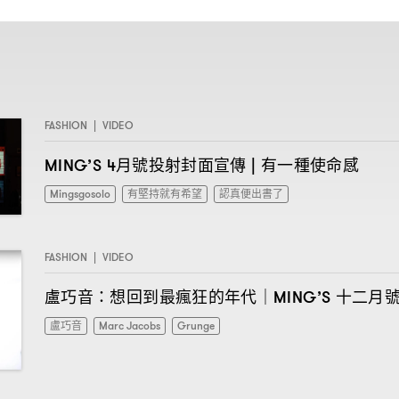
FASHION
|
VIDEO
月號投射封面宣傳
有一種使命感
MING’S 4
|
Mingsgosolo
有堅持就有希望
認真便出書了
FASHION
|
VIDEO
盧巧音
想回到最瘋狂的年代
十二月
：
｜MING’S
盧巧音
Marc Jacobs
Grunge