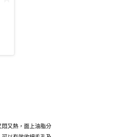
又悶又熱
面上油脂分
，
可以有效收細毛孔及
，