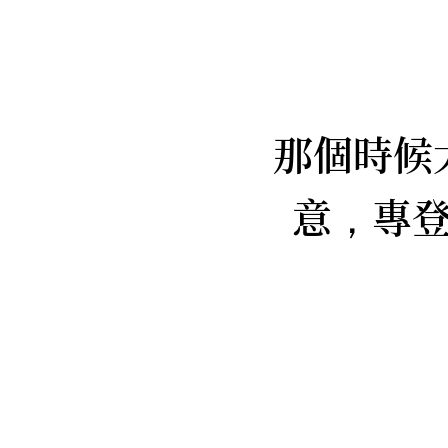
那個時候
意
專
，