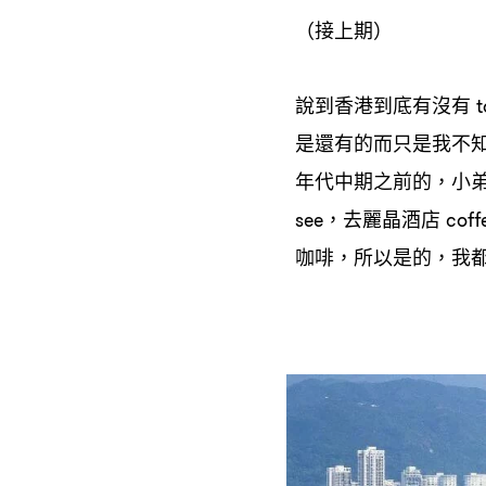
接上期
（
）
說到香港到底有沒有
t
是還有的而只是我不
年代中期之前的
小
，
去麗晶酒店
see，
coff
咖啡
所以是的
我
，
，