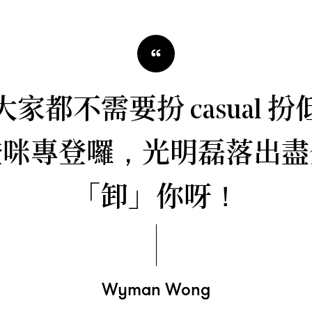
“
大家都不需要扮
扮
casual
登咪專登囉
光明磊落出盡
，
「卸」你呀
！
Wyman Wong