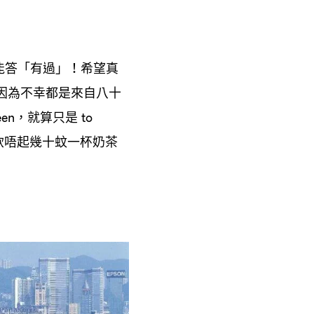
能答「有過」
希望真
！
因為不幸都是來自八十
就算只是
seen，
to
飲唔起幾十蚊一杯奶茶