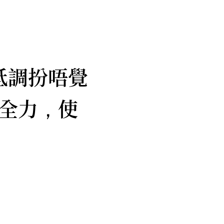
低調扮唔覺
全力
使
，