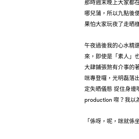
那時週末晚上大家都
哪兒蒲
所以九點後
，
果怕大家玩夜了走晒
午夜過後我的心水精
來
即使是「素人」
，
大肆鋪張煞有介事的
咪專登囉
光明磊落
，
定失晒儀態
捉住身邊
㗎
我以
production
？
「係呀
呢
咪就係
，
，