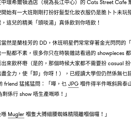
在中環希爾頓酒店
現為長江中心
的
（
）
Cats Street Cafe
便開始有一大班剛剛打扮好髮型化妝衣服仍是脆卜卜未玩
樣
這兒的精美「頭啖湯」真係飲到你唔飲
，
！
選當然是蘭桂芳的
休班明星們常常穿著金光閃閃的
DD，
也一點都不素
很多你只在時裝雜誌看過的
都
，
showpieces
著出來飲杯嘢
是的
那個時候大家都不需要扮
扮
（
，
casual
出盡全力
使「卸」你呀
已經讀大學但仍然係無乜
，
！），
啲
猛搖猛問
「嘩
乜
嗰件得半件嘅斜肩泰
friend
：
，
JPG
為剩係行
唔生產嘅㖭
」
show
！
坐喺
嗰隻大膊細腰蜘蛛精隔離嗰個囉
」
Mugler
！