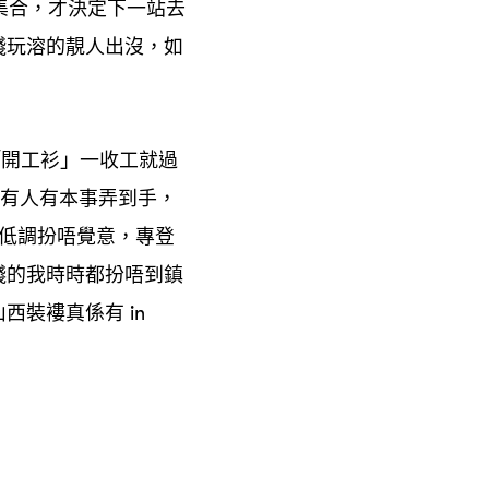
集合
才決定下一站去
，
殘玩溶的靚人出沒
如
，
「開工衫」一收工就過
有人有本事弄到手
，
低調扮唔覺意
專登
，
錢的我時時都扮唔到鎮
山西裝褸真係有
in