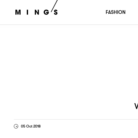
啲靚人去晒邊
下
Wyman Wong：
？（
）
FASHION
05 Oct 2018