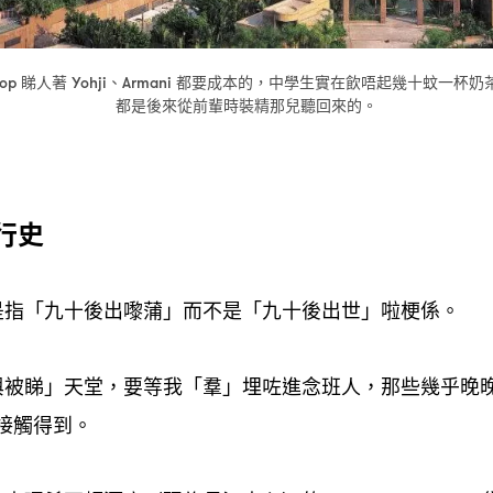
睇人著
、
都要成本的
中學生實在飲唔起幾十蚊一杯奶
hop
Yohji
Armani
，
都是後來從前輩時裝精那兒聽回來的。
行史
是指「九十後出嚟蒲」而不是「九十後出世」啦梗係。
與被睇」天堂
要等我「羣」埋咗進念班人
那些幾乎晚
，
，
接觸得到。