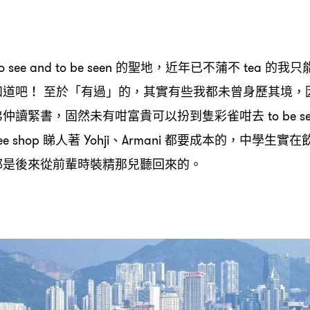
的聖地
近年已不蒲不
的我只
o see and to be seen
，
tea
知道吧
至於「有過」的
其實有些我都未曾身歷其境
！
，
，
弟仲讀緊書
固然未有咁富貴可以扮到隻彩雀咁去
，
to be 
睇人著
、
都要成本的
中學生實在
ee shop
Yohji
Armani
，
都是後來從前輩時裝精那兒聽回來的。