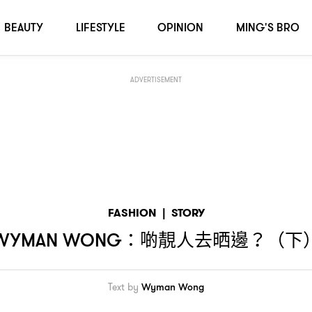
BEAUTY
LIFESTYLE
OPINION
MING'S BRO
ADVERTISEMENT
FASHION
|
STORY
啲靚人去晒邊
下
WYMAN WONG：
？（
Text by
Wyman Wong