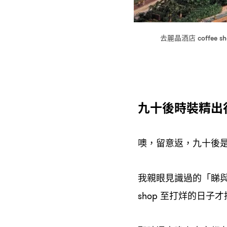
去麗晶酒店
coffee s
九十後時裝精出
噢
留意返
九十後
，
，
我親眼見識過的「睇
至打烊的日子才
shop