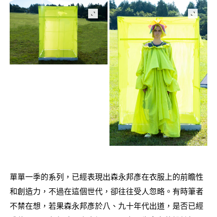
單單一季的系列
已經表現出森永邦彥在衣服上的前瞻性
，
和創造力
不過在這個世代
卻往往受人忽略。有時筆者
，
，
不禁在想
若果森永邦彥於八、九十年代出道
是否已經
，
，