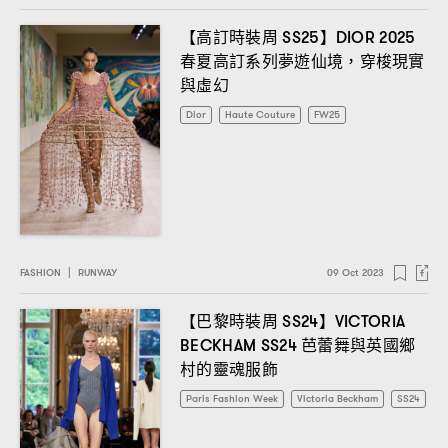
【高訂時裝周
】
SS25
DIOR 2025
春夏高訂系列夢遊仙境
穿梭現實
，
與虛幻
Dior
Haute Couture
FW25
FASHION
|
RUNWAY
09 Oct 2023
【巴黎時裝周
】
SS24
VICTORIA
芭蕾舞與英國鄉
BECKHAM SS24
村的靈魂服飾
Paris Fashion Week
Victoria Beckham
SS24