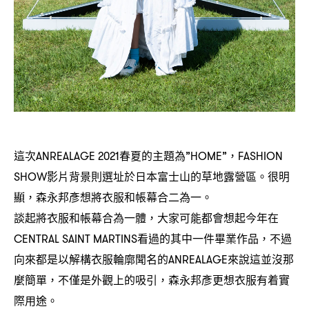
這次
春夏的主題為
ANREALAGE 2021
”HOME”，FASHION
影片背景則選址於日本富士山的草地露營區。很明
SHOW
顯
森永邦彥想將衣服和帳幕合二為一。
，
談起將衣服和帳幕合為一體
大家可能都會想起今年在
，
看過的其中一件畢業作品
不過
CENTRAL SAINT MARTINS
，
向來都是以解構衣服輪廓聞名的
來說這並沒那
ANREALAGE
麼簡單
不僅是外觀上的吸引
森永邦彥更想衣服有着實
，
，
際用途。