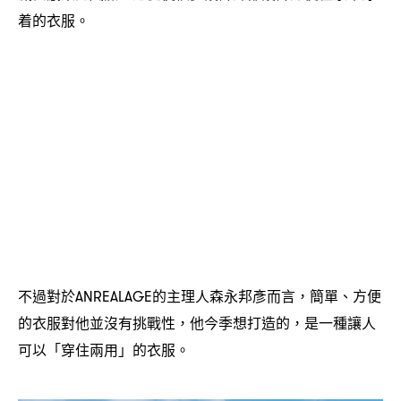
着的衣服。
不過對於
的主理人森永邦彥而言
簡單、方便
ANREALAGE
，
的衣服對他並沒有挑戰性
他今季想打造的
是一種讓人
，
，
可以「穿住兩用」的衣服。