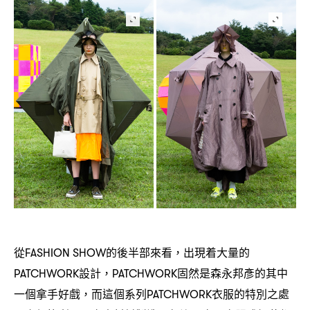
從
的後半部來看
出現着大量的
FASHION SHOW
，
設計
固然是森永邦彥的其中
PATCHWORK
，PATCHWORK
一個拿手好戲
而這個系列
衣服的特別之處
，
PATCHWORK