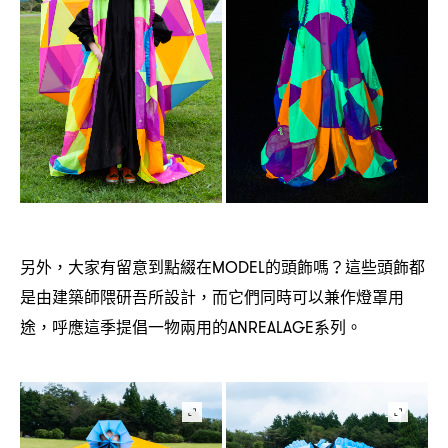
另外
大家有留意到點綴在
的頭飾嗎
這些頭飾都
，
MODEL
？
是由建築師隈研吾所設計
而它們同時可以兼作燈罩用
，
途
呼應這季提倡一物兩用的
系列。
，
ANREALAGE