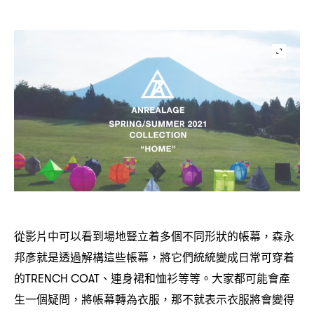
從影片中可以看到場地豎立着多個不同形狀的帳幕
森永
，
邦彥就是透過解構這些帳幕
將它們統統變成日常可穿着
，
的
、連身裙和恤衫等等。大家都可能會產
TRENCH COAT
生一個疑問
將帳幕轉為衣服
那不就表示衣服將會變得
，
，