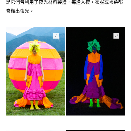
是它們皆利用了夜光材料製造
每逢入夜
衣服或帳幕都
，
，
會釋出夜光。