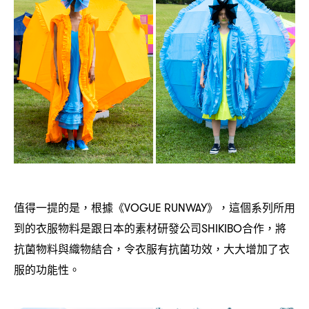
值得一提的是
根據《
》
這個系列所用
，
VOGUE RUNWAY
，
到的衣服物料是跟日本的素材研發公司
合作
將
SHIKIBO
，
抗菌物料與織物結合
令衣服有抗菌功效
大大增加了衣
，
，
服的功能性。