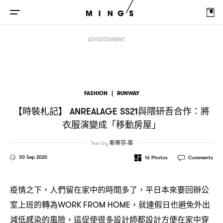
【時裝札記】
與隈研吾合作
將衣服演變成「移動房屋」
ANREALAGE SS21
：
ADVERTISEMENT
FASHION
|
RUNWAY
【時裝札記】
與隈研吾合作
將
ANREALAGE SS21
：
衣服演變成「移動房屋」
Text by
斯蒂芬·郑
30 Sep 2020
16
Photos
Comments
疫情之下
人們留在家中的時間多了
平日本來要回辦公
，
，
室上班的轉為
就連假日也避免外出
WORK FROM HOME，
減低感染的風險
這促使很多設計師都設計方便在家中穿
，