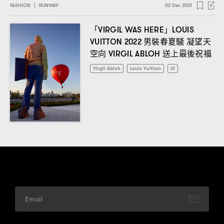
FASHION
|
RUNWAY
02 Dec 2021
「
」
VIRGIL WAS HERE
LOUIS
男裝春夏騷
凝望天
VUITTON 2022
空向
送上最後祝福
VIRGIL ABLOH
Virgil Abloh
Louis Vuitton
LV