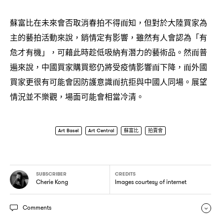
蘇富比在未來會否取消春拍不得而知
但對於大陸買家為
，
主的藝拍活動來說
銷情定有影響
雖然有人會認為「有
，
，
危才有機」
可藉此時趁低吸納有潛力的藝術品。然而普
，
遍來說
中國買家購買慾仍將受疫情影響而下降
而外國
，
，
買家更很有可能會因防護意識而抗拒與中國人同場。展望
情況並不樂觀
場面可能會相當冷清。
，
Art Basel
Art Central
蘇富比
拍賣會
SUBSCRIBER
CREDITS
Cherie Kong
Images courtesy of internet
Comments