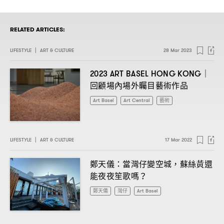
RELATED ARTICLES:
LIFESTYLE
|
ART & CULTURE
28 Mar 2023
2023 ART BASEL HONG KONG｜
回顧場內場外矚目藝術作品
Art Basel
Art Central
藝術
LIFESTYLE
|
ART & CULTURE
17 Mar 2022
鄭天儀
當灣仔變空城
蘇絲黃還
：
，
能夜夜笙歌嗎
？
鄭天儀
灣仔
Art Basel