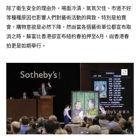
除了衛生安全的理由外
場面冷清、氣氛欠佳、市道不好
，
等種種原因也影響人們對藝術活動的興致
特別是拍賣
，
會
購物意欲是必然下降
然而當各個藝術單位都宣布取
，
，
消之時
蘇富比香港卻宣布紐約春拍押至
月
而香港春
，
6
，
拍更是如期舉行。