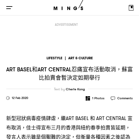
和
忍痛宣布活動取消
蘇富比拍賣會暫決定如期舉行
ART BASEL
ART CENTRAL
，
ADVERTISEMENT
LIFESTYLE
|
ART & CULTURE
和
忍痛宣布活動取消
蘇富
ART BASEL
ART CENTRAL
，
比拍賣會暫決定如期舉行
Text by
Cherie Kong
12 Feb 2020
1
Photos
Comments
新型冠狀病毒疫情肆虐
繼
和
宣
，
ART BASEL
ART CENTRAL
布取消
佳士得宣布三月的香港與紐約春季拍賣皆延期
，
，
發言人表示雖是個艱難的決定
但衡量各種因素之後認為
，