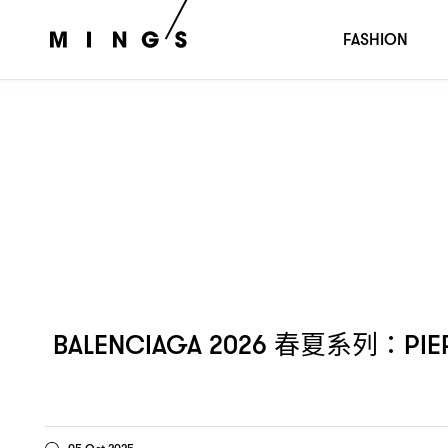
春夏系列
的
BALENCIAGA 2026
：PIERPAOLO PICCIOLI
B
FASHION
春夏系列
BALENCIAGA 2026
：PIE