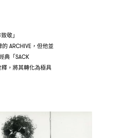
非致敬」
牌的
但他並
ARCHIVE，
經典「
SACK
詮釋
將其轉化為極具
，