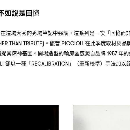
不如說是回憶
在這場大秀的秀場筆記中強調
這系列是一次「回憶而
I
，
。儘管
在此季度取材於品
ER THAN TRIBUTE)
PICCIOLI
捕捉其精神基因。開場造型的輪廓靈感源自品牌
年的
1957
卻以一種「
」
重新校準
手法加以
LI
RECALIBRATION
（
）