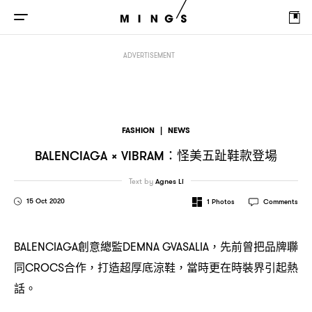
怪美五趾鞋款登場
BALENCIAGA × VIBRAM：
ADVERTISEMENT
FASHION
|
NEWS
怪美五趾鞋款登場
BALENCIAGA × VIBRAM：
Text by
Agnes Li
15 Oct 2020
1
Photos
Comments
創意總監
先前曾把品牌聯
BALENCIAGA
DEMNA GVASALIA，
同
合作
打造超厚底涼鞋
當時更在時裝界引起熱
CROCS
，
，
話。