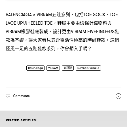
五趾系列
包括
、
BALENCIAGA × VIBRAM
，
TOE SOCK
TOE
與
鞋履主要由環保針織物料與
LACE UP
HEELED TOE，
橡膠鞋底製成
設計更由
鞋
VIBRAM
，
VIBRAM FIVEFINGERS
款為基礎
讓大家看見五趾靈活性極高的時尚鞋款
這個
，
，
怪風十足的五趾鞋款系列
你會想入手嗎
，
？
Balenciaga
VIBRAM
五趾鞋
Demna Gvasalia
Comments
RELATED ARTICLES: