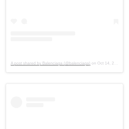
A post shared by Balenciaga (@balenciaga)
on
Oct 14, 2020 at 6:11am PDT