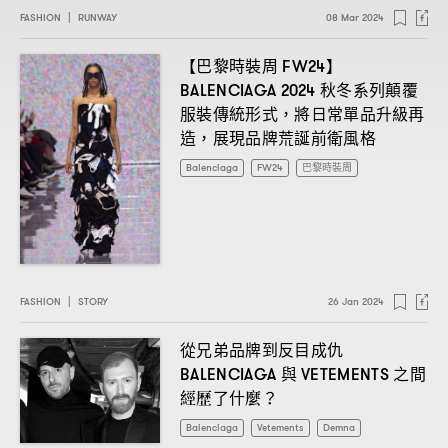
FASHION
|
RUNWAY
08 Mar 2024
【巴黎時裝周
】
FW24
秋冬系列顛覆
BALENCIAGA 2024
服裝傳統形式
將日常單品升級再
，
造
展現品牌荒誕前衛風格
，
Balenciaga
FW24
巴黎時裝周
FASHION
|
STORY
26 Jan 2024
從兄弟品牌到反目成仇
與
之間
BALENCIAGA
VETEMENTS
經歷了什麼
？
Balenciaga
Vetements
Demna