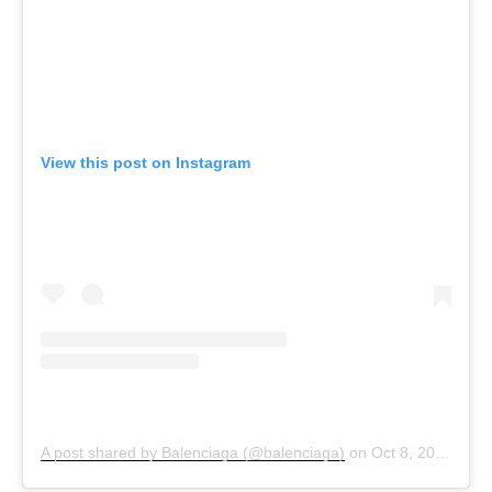
View this post on Instagram
A post shared by Balenciaga (@balenciaga)
on
Oct 8, 2020 at 6:35am PDT