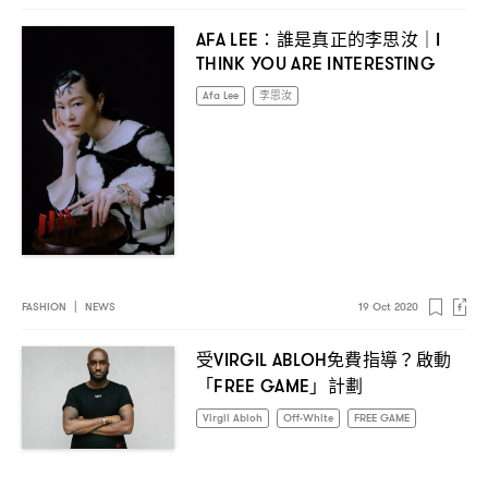
誰是真正的李思汝
AFA LEE：
｜I
THINK YOU ARE INTERESTING
Afa Lee
李思汝
FASHION
|
NEWS
19 Oct 2020
受
免費指導
啟動
VIRGIL ABLOH
？
「
」計劃
FREE GAME
Virgil Abloh
Off-White
FREE GAME