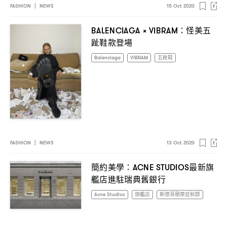
FASHION
|
NEWS
15 Oct 2020
怪美五
BALENCIAGA × VIBRAM：
趾鞋款登場
Balenciaga
VIBRAM
五趾鞋
FASHION
|
NEWS
13 Oct 2020
簡約美學
最新旗
：ACNE STUDIOS
艦店進駐瑞典舊銀行
Acne Studios
旗艦店
斯德哥爾摩症候群