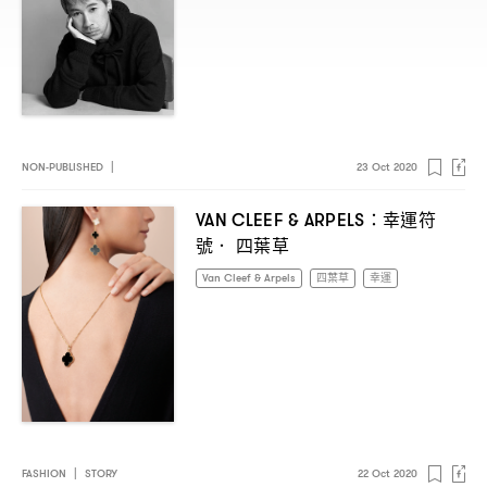
NON-PUBLISHED
|
23 Oct 2020
幸運符
VAN CLEEF & ARPELS：
號
四葉草
．
Van Cleef & Arpels
四葉草
幸運
FASHION
|
STORY
22 Oct 2020