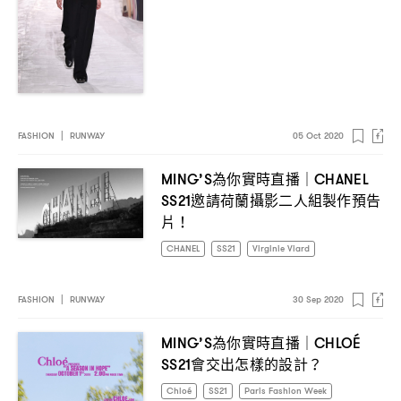
FASHION
|
RUNWAY
05 Oct 2020
為你實時直播
MING’S
｜CHANEL
邀請荷蘭攝影二人組製作預告
SS21
片
！
CHANEL
SS21
Virginie Viard
FASHION
|
RUNWAY
30 Sep 2020
為你實時直播
MING’S
｜CHLOÉ
會交出怎樣的設計
SS21
？
Chloé
SS21
Paris Fashion Week