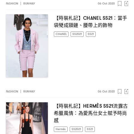
FASHION
|
RUNWAY
06 Oct 2020
【時裝札記】
當手
CHANEL SS21：
袋變成頸鏈、腰帶上的飾物
CHANEL
SS2021
SS21
FASHION
|
RUNWAY
06 Oct 2020
【時裝札記】
流露古
HERMÈS SS21
希臘風情
為愛馬仕女士賦予時尚
：
感
Hermès
SS2021
SS21