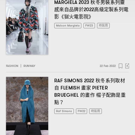
秋冬男裝系列靈
MARGIELA 2023
感來自品牌於
高級定製系列電
2022
影《獄火電影院》
Maison Margiela
FW23
時裝周
FASHION
|
RUNWAY
22 Feb 2022
秋冬系列取材
RAF SIMONS 2022
自
畫家
FLEMISH
PIETER
的畫作
帽子配飾是重
BRUEGHEL
點
？
Raf Simons
FW22
時裝周