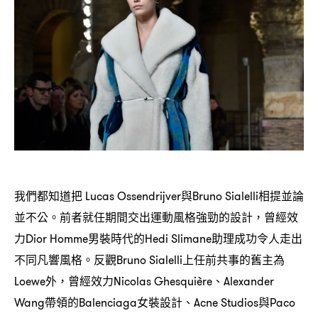
我們都知道把
與
相提並論
Lucas Ossendrijver
Bruno Sialelli
並不公。前者就任期間交出運動風格強勁的設計
曾經效
，
力
男裝時代的
助理成功令人走出
Dior Homme
Hedi Slimane
不同凡響風格。反觀
上任前共事的舊主為
Bruno Sialelli
外
曾經效力
、
Loewe
，
Nicolas Ghesquière
Alexander
帶領的
女裝設計、
與
Wang
Balenciaga
Acne Studios
Paco