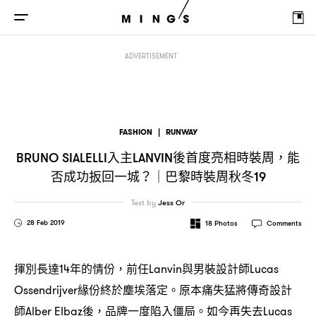
入主
後首度亮相時裝周
能否成功扳回一城
巴黎時裝周
Bruno Sialelli
Lanvin
，
？｜
ADVERTISEMENT
FASHION
|
RUNWAY
入主
後首度亮相時裝周
能
BRUNO SIALELLI
LANVIN
，
否成功扳回一城
巴黎時裝周秋冬
？｜
19
Text by
Jess Or
28 Feb 2019
18
Photos
Comments
揮別長達
年的情份
前任
與男裝設計師
14
，
Lanvin
Lucas
緣份終於塵埃落定。原本痛失猛將傳奇設計
Ossendrijver
師
後
品牌一度陷入僵局。如今再失去
Alber Elbaz
，
Lucas