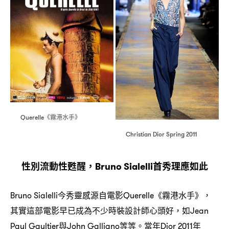
《霧港水手》
Querelle
Christian Dior Spring 2011
性別流動性甦醒
首秀理應如此
，Bruno Sialelli
今秀靈感源自電影
《霧港水手》
Bruno Sialelli
Querelle
，
其實這部電影早已成為不少時裝設計師心頭好
如
，
Jean
與
等等。當年
年
Paul Gaultier
John Galliano
Dior 2011