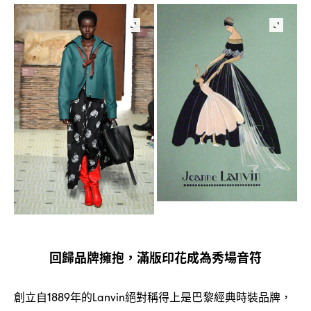
回歸品牌擁抱
滿版印花成為秀場音符
，
創立自
年的
絕對稱得上是巴黎經典時裝品牌
1889
Lanvin
，