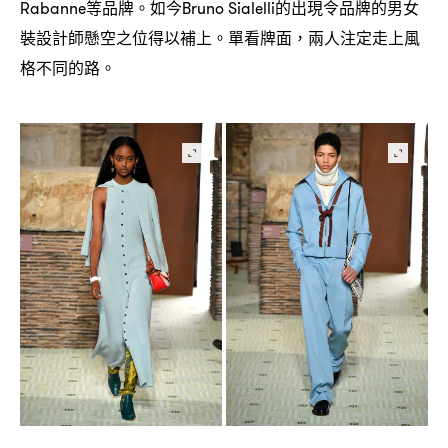
等品牌。如今
的出現令品牌的男女
Rabanne
Bruno Sialelli
裝設計師懸空之位得以補上。單看牌面
兩人注定走上風
，
格不同的路。