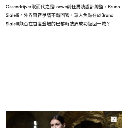
取而代之是
前任男裝設計總監
Ossendrijver
Loewe
，Bruno
。外界聲音爭議不斷回響
眾人焦點在於
Sialelli
，
Bruno
能否在首度登場的巴黎時裝周成功扳回一城
Sialelli
？