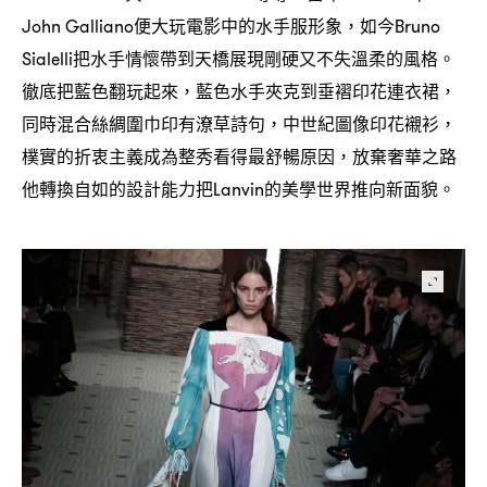
便大玩電影中的水手服形象
如今
John Galliano
，
Bruno
把水手情懷帶到天橋展現剛硬又不失溫柔的風格。
Sialelli
徹底把藍色翻玩起來
藍色水手夾克到垂褶印花連衣裙
，
，
同時混合絲綢圍巾印有潦草詩句
中世紀圖像印花襯衫
，
，
樸實的折衷主義成為整秀看得最舒暢原因
放棄奢華之路
，
他轉換自如的設計能力把
的美學世界推向新面貌。
Lanvin