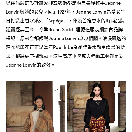
以往品牌的設計靈感抑或繆斯都是源自幕後推手
Jeanne
與她的女兒。回到
年
為愛女生
Lanvin
1927
，Jeanne Lanvin
日打造出香水系列「
」
作為首推香水的時尚品牌
Arpège
，
延續經典至今。今季
埋藏在服裝細節內品牌
Bruno Sialelli
標記
原來全都都與
息息相關。浪漫飄逸的
，
Jeanne Lanvin
連衣裙印花正正是當年
為品牌香水執筆繪畫的標
Paul Iribe
誌
腳踝處下擺飄動。滿場高度垂墜感與精緻工藝都是對
，
的致敬。
Jeanne Lanvin