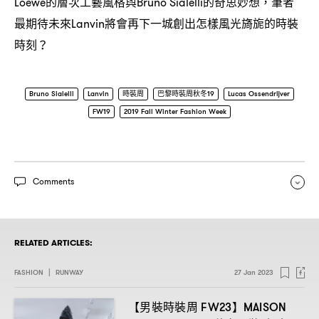
的層次工藝風格與
的奇思妙想
筆者
Loewe
Bruno Sialelli
，
最期待未來
將會再下一城創出怎樣風光旖旎的時裝
Lanvin
時刻
？
Bruno Sialelli
Lanvin
時裝周
巴黎時裝周秋冬19
Lucas Ossendrijver
FW19
2019 Fall Winter Fashion Week
Comments
RELATED ARTICLES:
FASHION
|
RUNWAY
27 Jan 2023
【男裝時裝周
】
FW23
MAISON