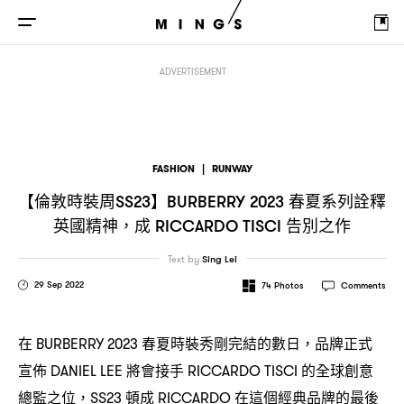
【倫敦時裝周
】
春夏系列詮釋英國精神
成
SS23
BURBERRY 2023
，
RICCARDO T
ADVERTISEMENT
FASHION
|
RUNWAY
【倫敦時裝周
】
春夏系列詮釋
SS23
BURBERRY 2023
英國精神
成
告別之作
，
RICCARDO TISCI
Text by
Sing Lei
29 Sep 2022
74
Photos
Comments
在
春夏時裝秀剛完結的數日
品牌正式
BURBERRY 2023
，
宣佈
將會接手
的全球創意
DANIEL LEE
RICCARDO TISCI
總監之位
頓成
在這個經典品牌的最後
，SS23
RICCARDO