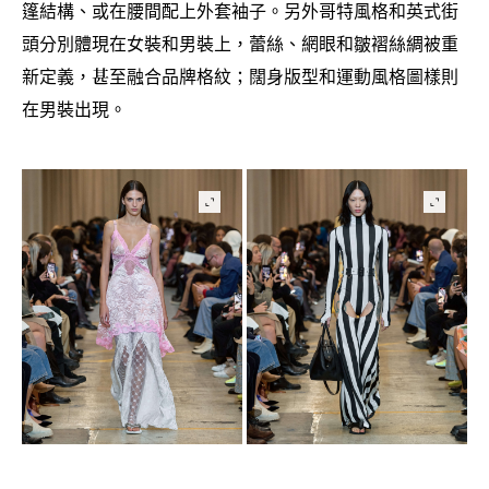
篷結構、或在腰間配上外套袖子。另外哥特風格和英式街
頭分別體現在女裝和男裝上
蕾絲、網眼和皺褶絲綢被重
，
新定義
甚至融合品牌格紋
闊身版型和運動風格圖樣則
，
；
在男裝出現。