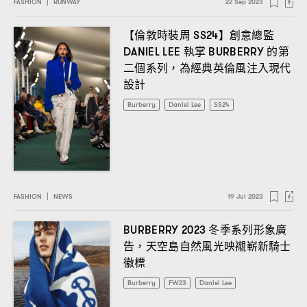
FASHION
|
RUNWAY
22 Sep 2023
【倫敦時裝周
】創意總監
SS24
執掌
的第
DANIEL LEE
BURBERRY
二個系列
為經典英倫風注入現代
，
設計
Burberry
Daniel Lee
SS24
FASHION
|
NEWS
19 Jul 2023
冬季系列形象廣
BURBERRY 2023
告
天空島自然風光映襯嶄新騎士
，
徽標
Burberry
FW23
Daniel Lee