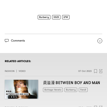
Burberry
SS23
LFW
Comments
RELATED ARTICLES:
FASHION
|
VIDEO
07 Oct 2023
黃溢濠
BETWEEN BOY AND MAN
Bottega Veneta
Burberry
Fendi