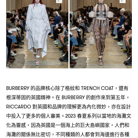
的品牌核心除了格紋和
還有
BURBERRY
TRENCH COAT，
根深蒂固的英國精神。在
的創作來到第五年
BURBERRY
，
對英國和品牌的理解更為內化微妙
亦在設計
RICCARDO
，
中投入了更多的個人審美。
春夏系列以當地的海灘文
2023
化為靈感
因為英國是一個海上的巨大島嶼國家
人們和
，
，
海灘的關係無比密切
不同種類的人都會到海邊進行各種
，