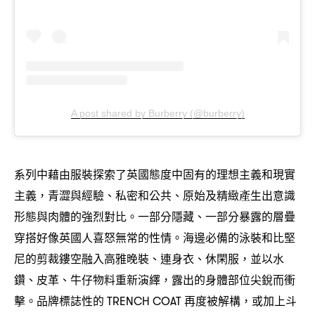
A post shared by Burberry (@burberry)
系列中藉由服裝探索了英國態度中固有的理想主義和現實
主義
青澀與經驗、私密和公共、原始及精緻產生出意識
，
形態與肉體的強烈對比。一部分隱藏、一部分暴露的層疊
穿搭好像英國人喜怒無常的性情。海邊必備的泳裝和比堅
尼的剪裁鏤空融入高雅晚裝、連身衣、休閑服
並以水
，
鑽、皮革、牛仔物料重新演繹
露出的身體部位尖銳而衝
，
擊。品牌標誌性的
再度被解構
或加上斗
TRENCH COAT
，