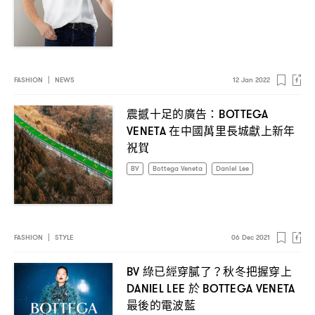
FASHION
|
NEWS
12 Jan 2022
震撼十足的廣告
：BOTTEGA
在中國萬里長城獻上新年
VENETA
祝賀
BV
Bottega Veneta
Daniel Lee
FASHION
|
STYLE
06 Dec 2021
綠已經穿膩了
秋冬把握穿上
BV
？
於
DANIEL LEE
BOTTEGA VENETA
最後的電波藍