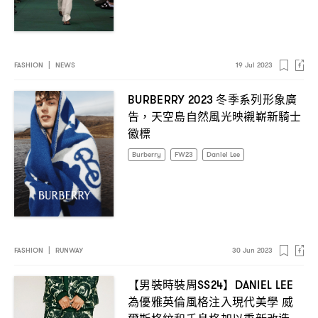
FASHION
|
NEWS
19 Jul 2023
冬季系列形象廣
BURBERRY 2023
告
天空島自然風光映襯嶄新騎士
，
徽標
Burberry
FW23
Daniel Lee
FASHION
|
RUNWAY
30 Jun 2023
【男裝時裝周
】
SS24
DANIEL LEE
為優雅英倫風格注入現代美學
威
爾斯格紋和千鳥格加以重新改造