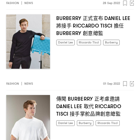
FASHION
|
NEWS
28 Sep 2022
正式宣布
BURBERRY
DANIEL LEE
將接手
擔任
RICCARDO TISCI
創意總監
BURBERRY
Daniel Lee
Riccardo Tisci
Burberry
FASHION
|
NEWS
01 Sep 2022
傳聞
正考慮邀請
BURBERRY
取代
DANIEL LEE
RICCARDO
接手掌舵品牌創意總監
TISCI
Daniel Lee
Burberry
Riccardo Tisci