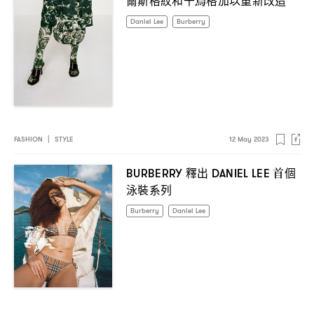
Daniel Lee
Burberry
FASHION
|
STYLE
12 May 2023
釋出
首個
BURBERRY
DANIEL LEE
泳裝系列
Burberry
Daniel Lee