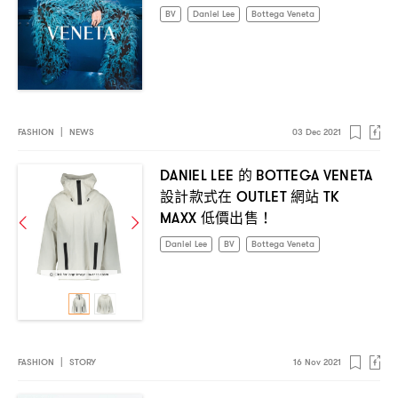
BV
Daniel Lee
Bottega Veneta
FASHION
|
NEWS
03 Dec 2021
的
DANIEL LEE
BOTTEGA VENETA
設計款式在
網站
OUTLET
TK
低價出售
MAXX
！
Daniel Lee
BV
Bottega Veneta
FASHION
|
STORY
16 Nov 2021