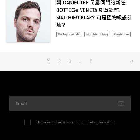
與
份屬同門的新任
DANIEL LEE
創意總監
BOTTEGA VENETA
可是怪物級設計
MATTHIEU BLAZY
師
？
Bottega Veneta
Matthieu Blazy
Daniel Lee
1
2
3
…
5
I have read the
privacy policy
and agree with it.