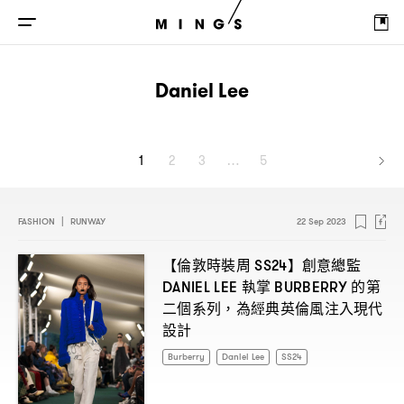
Daniel Lee
1
2
3
…
5
FASHION
|
RUNWAY
22 Sep 2023
【倫敦時裝周
】創意總監
SS24
執掌
的第
DANIEL LEE
BURBERRY
二個系列
為經典英倫風注入現代
，
設計
Burberry
Daniel Lee
SS24