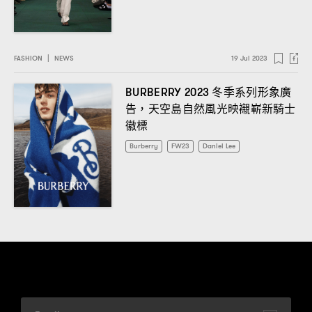
FASHION
|
NEWS
19 Jul 2023
冬季系列形象廣
BURBERRY 2023
告
天空島自然風光映襯嶄新騎士
，
徽標
Burberry
FW23
Daniel Lee