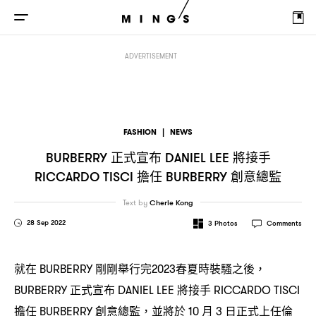
正式宣布
將接手
擔任
創
BURBERRY
DANIEL LEE
RICCARDO TISCI
BURBERRY
ADVERTISEMENT
FASHION
|
NEWS
正式宣布
將接手
BURBERRY
DANIEL LEE
擔任
創意總監
RICCARDO TISCI
BURBERRY
Text by
Cherie Kong
28 Sep 2022
3
Photos
Comments
就在
剛剛舉行完
春夏時裝騷之後
BURBERRY
2023
，
正式宣布
將接手
BURBERRY
DANIEL LEE
RICCARDO TISCI
擔任
創意總監
並將於
月
日正式上任倫
BURBERRY
，
10
3