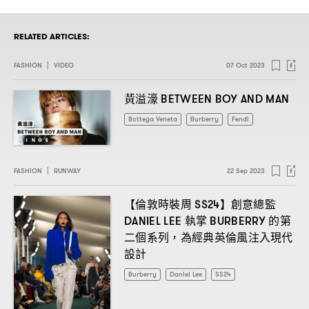
RELATED ARTICLES:
FASHION
|
VIDEO
07 Oct 2023
黃溢濠
BETWEEN BOY AND MAN
Bottega Veneta
Burberry
Fendi
FASHION
|
RUNWAY
22 Sep 2023
【倫敦時裝周
】創意總監
SS24
執掌
的第
DANIEL LEE
BURBERRY
二個系列
為經典英倫風注入現代
，
設計
Burberry
Daniel Lee
SS24