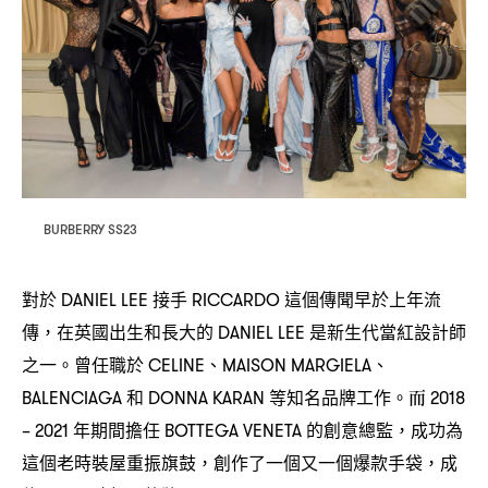
BURBERRY SS23
對於
接手
這個傳聞早於上年流
DANIEL LEE
RICCARDO
傳
在英國出生和長大的
是新生代當紅設計師
，
DANIEL LEE
之一。曾任職於
、
、
CELINE
MAISON MARGIELA
和
等知名品牌工作。而
BALENCIAGA
DONNA KARAN
2018
年期間擔任
的創意總監
成功為
– 2021
BOTTEGA VENETA
，
這個老時裝屋重振旗鼓
創作了一個又一個爆款手袋
成
，
，