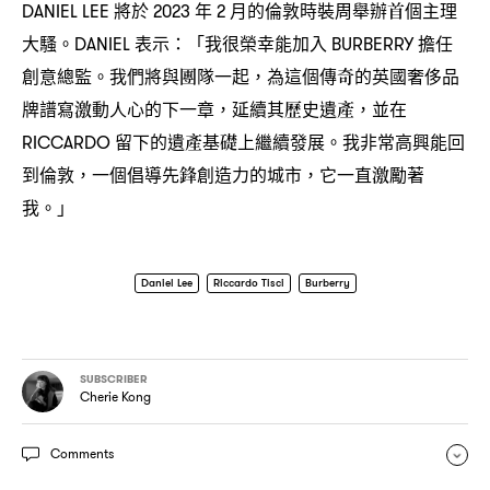
將於
年
月的倫敦時裝周舉辦首個主理
DANIEL LEE
2023
2
大騷。
表示
「我很榮幸能加入
擔任
DANIEL
：
BURBERRY
創意總監。我們將與團隊一起
為這個傳奇的英國奢侈品
，
牌譜寫激動人心的下一章
延續其歷史遺產
並在
，
，
留下的遺產基礎上繼續發展。我非常高興能回
RICCARDO
到倫敦
一個倡導先鋒創造力的城市
它一直激勵著
，
，
我。」
Daniel Lee
Riccardo Tisci
Burberry
SUBSCRIBER
Cherie Kong
Comments