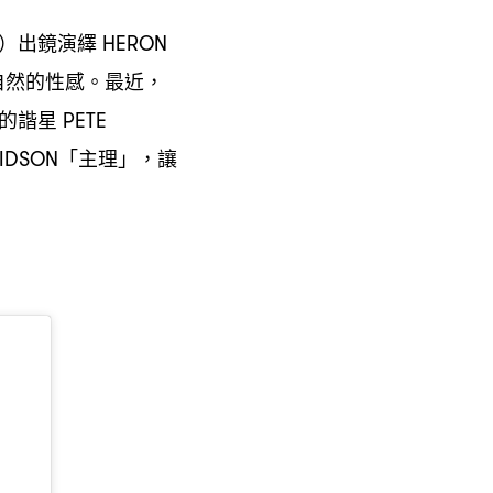
出鏡演繹
N）
HERON
自然的性感。最近
，
的諧星
PETE
「主理」
讓
VIDSON
，