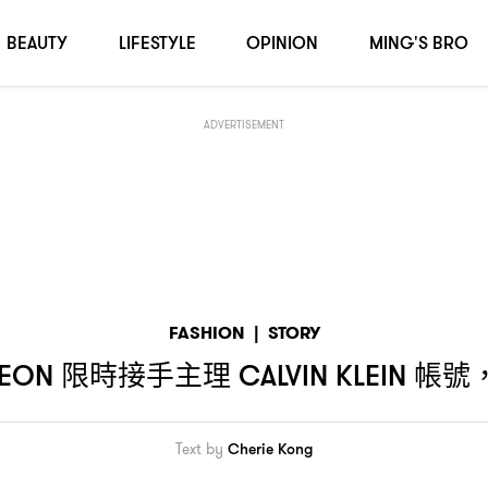
帳號
上傳自拍照和開直播
，
？
BEAUTY
LIFESTYLE
OPINION
MING'S BRO
ADVERTISEMENT
FASHION
|
STORY
限時接手主理
帳號
EON
CALVIN KLEIN
Text by
Cherie Kong