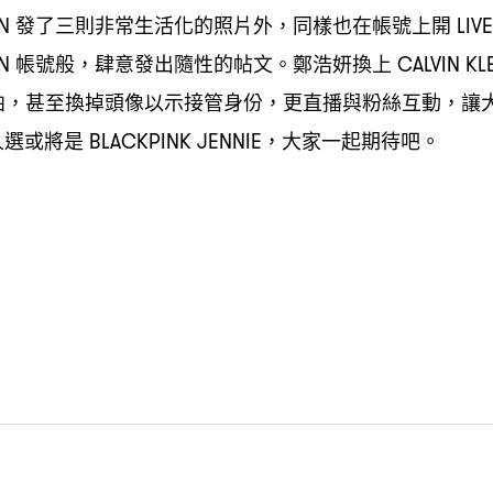
發了三則非常生活化的照片外
同樣也在帳號上開
IN
，
LIVE
帳號般
肆意發出隨性的帖文。鄭浩妍換上
IN
，
CALVIN KL
拍
甚至換掉頭像以示接管身份
更直播與粉絲互動
讓
，
，
，
人選或將是
大家一起期待吧。
BLACKPINK JENNIE，