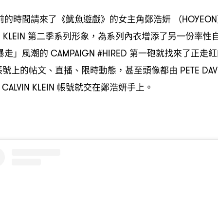
前的時間請來了《魷魚遊戲》的女主角鄭浩妍
（HOYEO
第二季系列形象
為系列內衣增添了另一份率性
 KLEIN
，
暴走」風潮的
第一砲就找來了正走紅
CAMPAIGN #HIRED
帳號上的帖文、直播、限時動態
甚至頭像都由
，
PETE DA
帳號就交在鄭浩妍手上。
CALVIN KLEIN