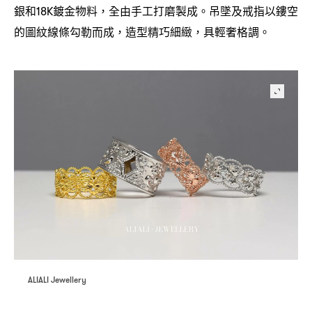
銀和
鍍金物料
全由手工打磨製成。吊墜及戒指以鏤空
18K
，
的圖紋線條勾勒而成
造型精巧細緻
具輕奢格調。
，
，
ALIALI Jewellery