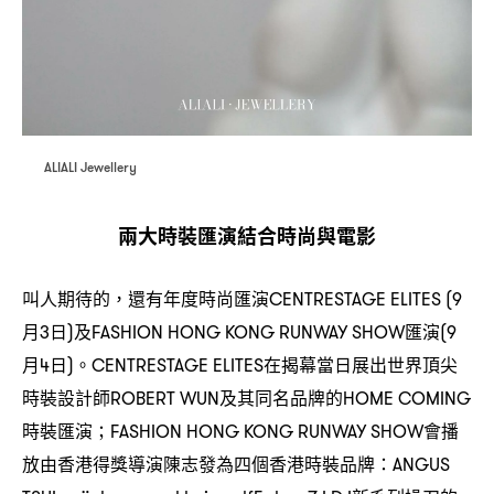
ALIALI Jewellery
兩大時裝匯演結合時尚與電影
叫人期待的
還有年度時尚匯演
，
CENTRESTAGE ELITES (9
月
日
及
匯演
3
)
FASHION HONG KONG RUNWAY SHOW
(9
月
日
。
在揭幕當日展出世界頂尖
4
)
CENTRESTAGE ELITES
時裝設計師
及其同名品牌的
ROBERT WUN
HOME COMING
時裝匯演
會播
；FASHION HONG KONG RUNWAY SHOW
放由香港得獎導演陳志發為四個香港時裝品牌
：ANGUS