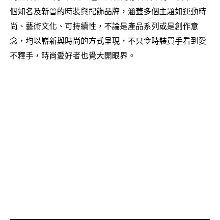
個知名及新晉的時裝與配飾品牌
涵蓋多個主題如運動時
，
尚、藝術文化、可持續性
不論是產品系列或是創作意
，
念
均以嶄新與時尚的方式呈現
不只令時裝買手看到愛
，
，
不釋手
時尚愛好者也覺大開眼界。
，