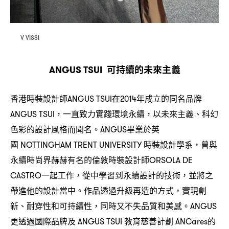
V VISSI
可持續的未來主義
ANGUS TSUI
香港時裝設計師
在
年成立的同名品牌
ANGUS TSUI
2014
一直致力實踐環境永續
以未來主義、科幻
ANGUS TSUI，
，
色彩的設計風格而聞名。
畢業於英
ANGUS
國
時裝設計學系
曾與
NOTTINGHAM TRENT UNIVERSITY
，
永續時尚界赫赫有名的倫敦時裝設計師
ORSOLA DE
一起工作
從中學習到永續設計的技術
並將之
CASTRO
，
，
帶進他的設計當中。作品透過升級再造的方式
實現創
，
新、耐穿性和可持續性
同時又不失品質和美感。
，
ANGUS
更透過國際品牌及
教育慈善計劃
的
ANGUS TSUI
ANCares