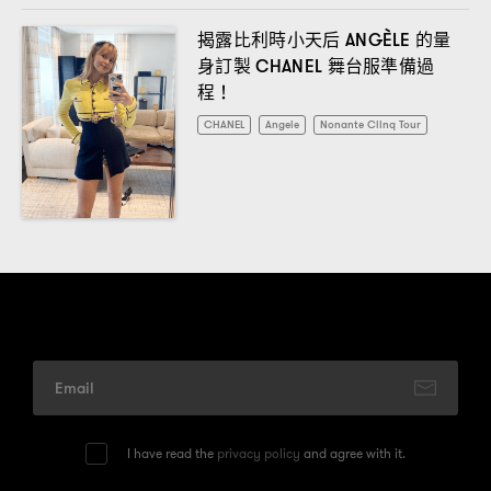
揭露比利時小天后
的量
ANGÈLE
身訂製
舞台服準備過
CHANEL
程
！
CHANEL
Angele
Nonante Clinq Tour
I have read the
privacy policy
and agree with it.