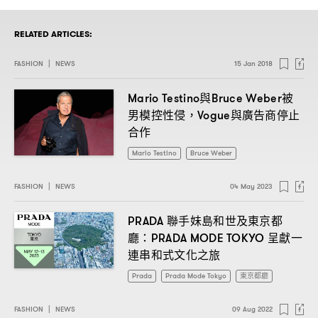
RELATED ARTICLES:
FASHION
|
NEWS
15 Jan 2018
與
被
Mario Testino
Bruce Weber
男模控性侵
與廣告商停止
，Vogue
合作
Mario Testino
Bruce Weber
FASHION
|
NEWS
04 May 2023
聯手妹島和世及東京都
PRADA
廳
呈獻一
：PRADA MODE TOKYO
連串和式文化之旅
Prada
Prada Mode Tokyo
東京都廳
FASHION
|
NEWS
09 Aug 2022