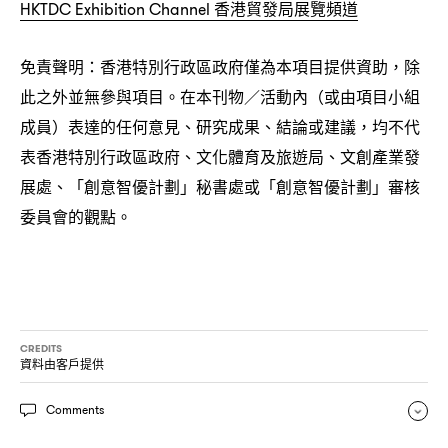
香港貿發局展覽頻道
HKTDC Exhibition Channel
免責聲明
香港特別行政區政府僅為本項目提供資助
除
：
，
此之外並無參與項目。在本刊物
活動內
或由項目小組
／
（
成員
表達的任何意見、研究成果、結論或建議
均不代
）
，
表香港特別行政區政府、文化體育及旅遊局、文創產業發
展處、「創意智優計劃」秘書處或「創意智優計劃」審核
委員會的觀點。
CREDITS
資料由客戶提供
Comments