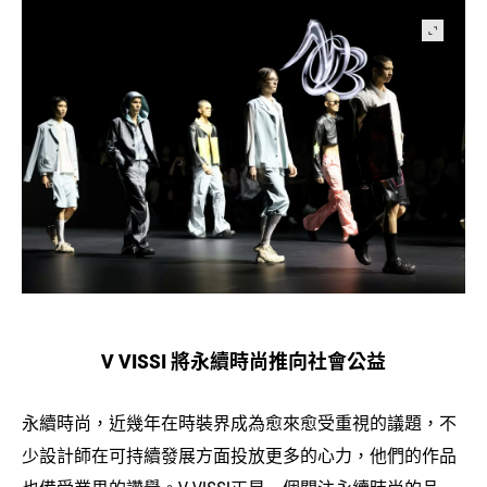
將永續時尚推向社會公益
V VISSI
永續時尚
近幾年在時裝界成為愈來愈受重視的議題
不
，
，
少設計師在可持續發展方面投放更多的心力
他們的作品
，
也備受業界的讚譽。
正是一個關注永續時尚的品