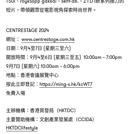
、
、
、
新系列操刀的
TSUI
röyksopp gakkai
selfFab.
Z I D I
短片
帶領觀眾從電影視角探索時尚世界。
，
CENTRESTAGE 2024
網址
：
www.centrestage.com.hk
日期
月
至
日
星期三至六
：9
4
7
(
)
開放時間
月
至
日
星期三至五
：9
4
6
(
) 10:00am – 7:00pm
月
日
星期六
9
7
(
) 10:00am – 6:00pm
地點
香港會議展覽中心
：
按此立即登記
：
https://ming-s.hk/kcWT7
免費入場
主辦機構
香港貿發局
：
（HKTDC）
主要贊助機構
文創產業發展處
：
（CCIDA）
HKTDClifestyle