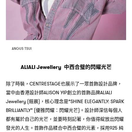
ANGUS TSUI
中西合璧的閃耀光芒
ALIALI Jewellery
除了時裝
也展示了一眾首飾設計品牌
，CENTRESTAGE
，
當中由香港設計師
創立的首飾品牌
ALISON YIP
ALIALI
鎧晨
核心理念是
Jewellery (
)，
“SHINE ELEGANTLY: SPARK
優雅閃耀
閃耀光芒
。設計師深信每個人
BRILLIANTLY” (
：
)
都有屬於自己的光芒
並要時刻記著
你值得綻放出閃耀
，
，
發光的人生。首飾作品糅合中西合璧的元素
採用
純
，
925