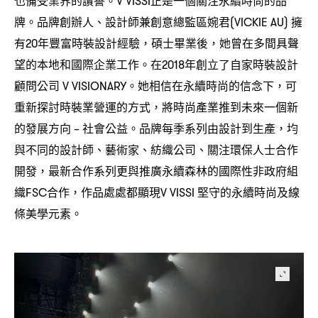
V VISSI
牌。品牌創辦人、設計師兼創意總監區婉君
擁
(VICKIE AU)
有
年豐富時裝設計經驗
碩士畢業後
她曾在多間具聲
20
，
，
望的本地和國際企業工作。在
年創立了自家時裝設計
2018
顧問公司
。她相信在永續時尚的信念下
可
V VISIONARY
，
重新探討時裝業營運的方式
將時尚產業推到未來一個新
，
的發展方向
社會公益。品牌每季系列由設計到生產
均
–
，
與不同的設計師、藝術家、紡織公司、關注環保人士合作
開發
最新合作系列更與推廣永續森林的國際性非政府組
，
織
合作
作品處處都顯現
堅守的永續時尚及線
FSC
，
V VISSI
條美學元素。