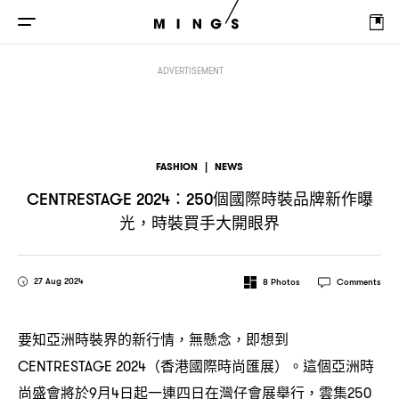
個國際時裝品牌新作曝光
時裝買手大開眼界
CENTRESTAGE 2024：250
，
ADVERTISEMENT
FASHION
|
NEWS
個國際時裝品牌新作曝
CENTRESTAGE 2024：250
光
時裝買手大開眼界
，
27 Aug 2024
8
Photos
Comments
要知亞洲時裝界的新行情
無懸念
即想到
，
，
香港國際時尚匯展
。這個亞洲時
CENTRESTAGE 2024（
）
尚盛會將於
月
日起一連四日在灣仔會展舉行
雲集
9
4
，
250