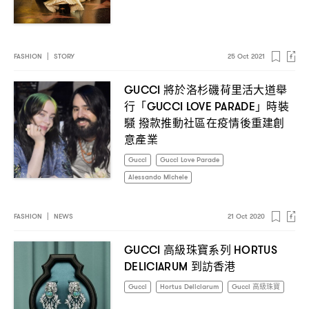
FASHION
|
STORY
25 Oct 2021
將於洛杉磯荷里活大道舉
GUCCI
行「
」時裝
GUCCI LOVE PARADE
騷
撥款推動社區在疫情後重建創
意產業
Gucci
Gucci Love Parade
Alessando Michele
FASHION
|
NEWS
21 Oct 2020
高級珠寶系列
GUCCI
HORTUS
到訪香港
DELICIARUM
Gucci
Hortus Deliciarum
Gucci 高級珠寶