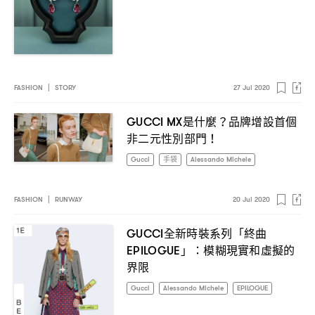
FASHION
|
STORY
27 Jul 2020
是什麼
品牌增設首個
GUCCI MX
？
非二元性別部門
！
Gucci
手袋
Alessando Michele
FASHION
|
RUNWAY
20 Jul 2020
全新時裝系列「終曲
GUCCI
」
模糊現實和虛擬的
EPILOGUE
：
界限
Gucci
Alessando Michele
EPILOGUE