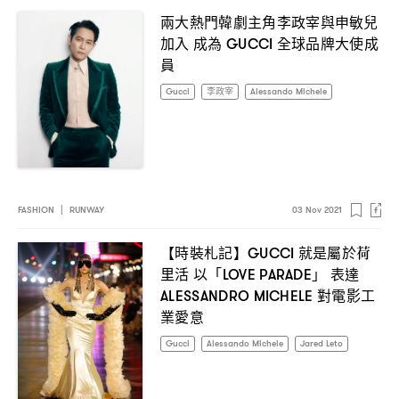
兩大熱門韓劇主角李政宰與申敏兒
加入
成為
全球品牌大使成
GUCCI
員
Gucci
李政宰
Alessando Michele
FASHION
|
RUNWAY
03 Nov 2021
【時裝札記】
就是屬於荷
GUCCI
里活
以「
」
表達
LOVE PARADE
對電影工
ALESSANDRO MICHELE
業愛意
Gucci
Alessando Michele
Jared Leto