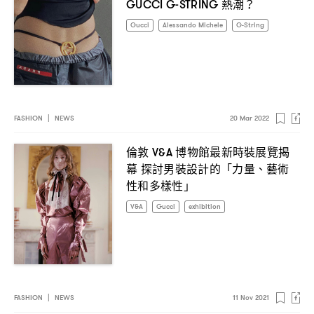
熱潮
GUCCI G-STRING
？
Gucci
Alessando Michele
G-String
FASHION
|
NEWS
20 Mar 2022
倫敦
博物館最新時裝展覽揭
V&A
幕
探討男裝設計的「力量、藝術
性和多樣性」
V&A
Gucci
exhibition
FASHION
|
NEWS
11 Nov 2021