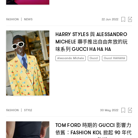
FASHION
|
NEWS
22 Jun 2022
與
HARRY STYLES
ALESSANDRO
聯手推出自由奔放的玩
MICHELE
味系列
GUCCI HA HA HA
Alessando Michele
Gucci
Gucci HAHAHA
FASHION
|
STYLE
30 May 2022
時期的
影響力
TOM FORD
GUCCI
依舊
掀起
年代
：FASHION KOL
90