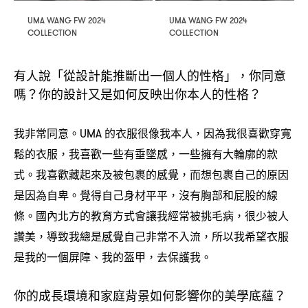
UMA WANG FW 2024
UMA WANG FW 2024
COLLECTION
COLLECTION
有人說「從設計能推斷出一個人的性格」
你同意
，
嗎
你的設計又是如何反映出你本人的性格
？
？
我非常同意。
的衣服很像我本人
因為我很喜歡穿寬
UMA
，
鬆的衣服
我喜歡一些有垂墜感
一些擁有大輪廓的款
，
，
式。我喜歡藏起來及被包裹的感覺
而想包裹自己的原因
，
是因為自卑。覺得自己身材平平
沒有胸部和屁股的線
，
條。國內北方的教育方式會讓我經常被挑毛病
很少被人
，
讚美
導致我總是感覺自己非常不入流
所以我希望衣服
，
，
是我的一個屏障、我的盔甲
去保護我。
，
你的成長環境和家庭背景如何影響你的美學底蘊
？