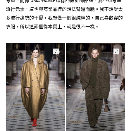
考量。而像
這樣的設計師品牌
我不想考慮
UMA WANG
，
流行元素
這也與商業品牌的想法背道而馳。我不想受太
，
多流行趨勢的干擾
我想做一個很純粹的
自己喜歡穿的
，
，
衣服
所以這兩個從本質上
就是很不一樣。
，
，