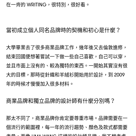
在一齊的
很特別
很好看。
WRITING，
，
當初成立個人同名品牌時的契機和初心是什麼
？
大學畢業去了很多商業品牌工作
幾年後又去倫敦進修
，
，
結束回國便想著嘗試一下做一些自己喜歡
自己可以穿
，
，
並且市面上沒有的、較為獨特的東西。一開始其實沒有很
大的目標
那時從針織和羊絨衫開始用於設計
到
，
，
2009
年的時候才慢慢加入很多材料。
商業品牌和獨立品牌的設計師有什麼分別嗎
？
那太不同了
商業品牌你肯定要尊重市場。品牌需要在一
，
個流行的範圍裡
每一年的流行趨勢、顏色及款式都需要
，