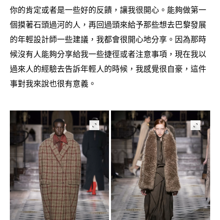
你的肯定或者是一些好的反饋
讓我很開心。能夠做第一
，
個摸著石頭過河的人
再回過頭來給予那些想去巴黎發展
，
的年輕設計師一些建議
我都會很開心地分享。因為那時
，
候沒有人能夠分享給我一些捷徑或者注意事項
現在我以
，
過來人的經驗去告訴年輕人的時候
我感覺很自豪
這件
，
，
事對我來說也很有意義。