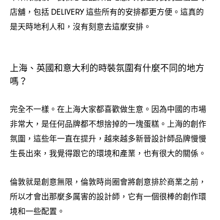
店舖
包括
這些所有的安排都更方便。這真的
，
DELIVERY
是天時地利人和
沒有刻意去這麼安排。
，
上海、英國和意大利的時裝氛圍有什麼不同的地方
嗎
？
完全不一樣。在上海大家都喜歡做生意。因為中國的市場
非常大
是任何品牌都不想捨掉的一塊蛋糕。上海的創作
，
氛圍
這些年一直在提升
越來越多新晉設計師品牌慢慢
，
，
生長出來
我覺得跟它的環境和產業
也有很大的關係。
，
，
倫敦就是創意無限
倫敦時尚圈會將創意排於商業之前
，
，
所以才會出那麼多厲害的設計師
它有一個很棒的創作環
，
境和一些配置。