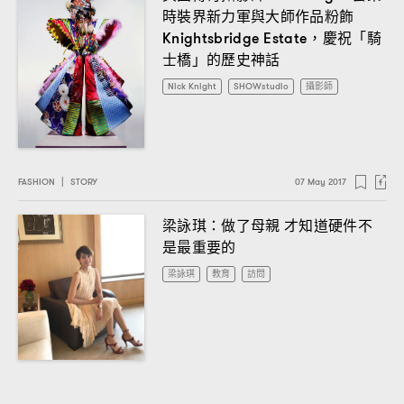
時裝界新力軍與大師作品粉飾
慶祝「騎
Knightsbridge Estate，
士橋」的歷史神話
Nick Knight
SHOWstudio
攝影師
FASHION
|
STORY
07 May 2017
梁詠琪
做了母親
才知道硬件不
：
是最重要的
梁詠琪
教育
訪問