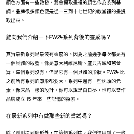
顏色方面有一些啟發
我會提取畫裡的顏色作為系列基
，
調。品牌很多顏色便是從十三到十七世紀的教堂裡的畫提
取出來。
能向我們介紹一下
系列背後的靈感嗎
FW24
？
其實最新系列是最沒有靈感的。因為之前幾乎每次都是有
一個具體的啟發
像是意大利維尼斯、龐貝古城和芭蕾
，
舞
這個系列沒有
但是它有一個具體的形狀。
比
，
，
FW24
之前所有系列的廓形都要大
系列中還有一些枕頭的元
，
素
像床品一樣的設計
你可以說是白日夢
也可以當作
，
，
，
品牌成立
年來一些記憶的探索。
15
在最新系列中有做那些新的嘗試嗎
？
除了剛剛提到廓形外
在這個系列中
我們運用到了一款
，
，