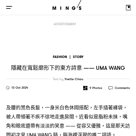
隱藏在寬鬆廓形下的東方詩意
—— UMA WANG
ADVERTISEMENT
FASHION
|
STORY
隱藏在寬鬆廓形下的東方詩意
—— UMA WANG
Text by
Yvette Chau
13 Oct 2024
9
Photos
Comments
及腰的黑色長髮
一身米白色休閒搭配
左手插著褲袋
，
，
，
被人帶領著不疾不徐地走進房間。近看似是脂粉未抹
嘴
，
角和眼底還帶有淡淡的笑意
從容又優雅
這是那天訪
——
，
問初次見
時
腦海裡浮現的唯二詞語。
UMA WANG
，