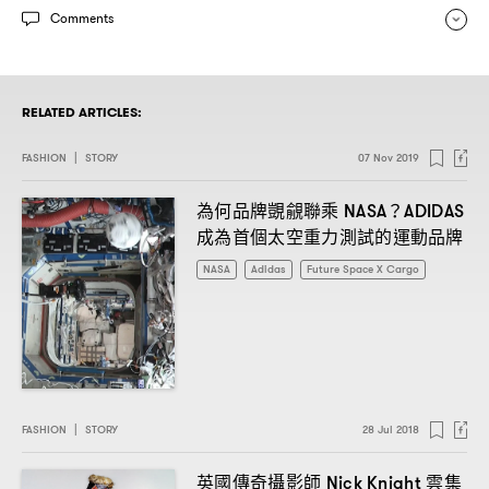
Comments
RELATED ARTICLES:
FASHION
|
STORY
07 Nov 2019
為何品牌覬覦聯乘
NASA？ADIDAS
成為首個太空重力測試的運動品牌
NASA
Adidas
Future Space X Cargo
FASHION
|
STORY
28 Jul 2018
英國傳奇攝影師
雲集
Nick Knight