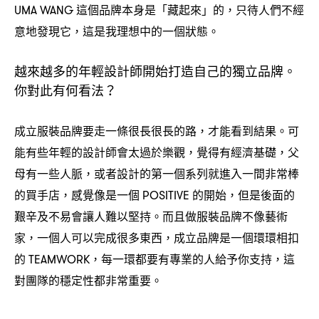
這個品牌本身是「藏起來」的
只待人們不經
UMA WANG
，
意地發現它
這是我理想中的一個狀態。
，
越來越多的年輕設計師開始打造自己的獨立品牌。
你對此有何看法
？
成立服裝品牌要走一條很長很長的路
才能看到結果。可
，
能有些年輕的設計師會太過於樂觀
覺得有經濟基礎
父
，
，
母有一些人脈
或者設計的第一個系列就進入一間非常棒
，
的買手店
感覺像是一個
的開始
但是後面的
，
POSITIVE
，
艱辛及不易會讓人難以堅持。而且做服裝品牌不像藝術
家
一個人可以完成很多東西
成立品牌是一個環環相扣
，
，
的
每一環都要有專業的人給予你支持
這
TEAMWORK，
，
對團隊的穩定性都非常重要。