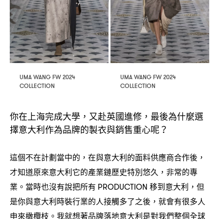
UMA WANG FW 2024
UMA WANG FW 2024
COLLECTION
COLLECTION
你在上海完成大學
又赴英國進修
最後為什麼選
，
，
擇意大利作為品牌的製衣與銷售重心呢
？
這個不在計劃當中的
在與意大利的面料供應商合作後
，
，
才知道原來意大利它的產業鏈歷史特別悠久
非常的專
，
業。當時也沒有說把所有
移到意大利
但
PRODUCTION
，
是你與意大利時裝行業的人接觸多了之後
就會有很多人
，
申來橄欖枝。我就想著品牌落地意大利是對我們整個全球