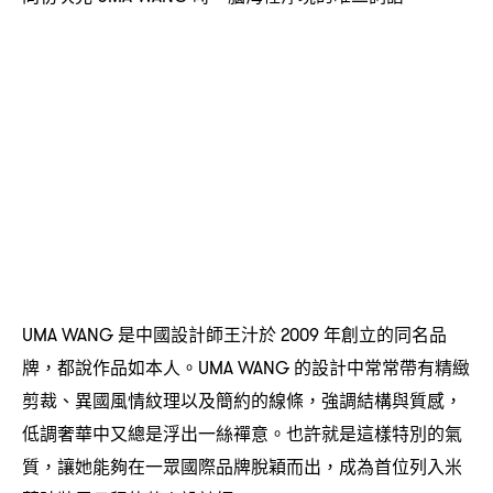
是中國設計師王汁於
年創立的同名品
UMA WANG
2009
牌
都說作品如本人。
的設計中常常帶有精緻
，
UMA WANG
剪裁、異國風情紋理以及簡約的線條
強調結構與質感
，
，
低調奢華中又總是浮出一絲禪意。也許就是這樣特別的氣
質
讓她能夠在一眾國際品牌脫穎而出
成為首位列入米
，
，