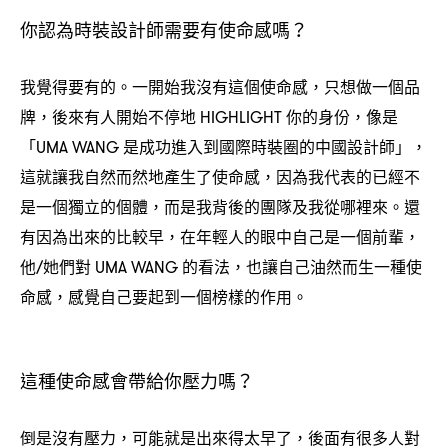
你認為時裝設計師需要有使命感嗎
？
我覺得要有的。一開始我沒有這個使命感
只想做一個品
，
牌
後來有人開始不停地
你的身份
像是
，
HIGHLIGHT
，
「
是成功進入到國際時裝圈的中國設計師」
UMA WANG
，
這就讓我自然而然地產生了使命感
因為我代表的已經不
，
是一個獨立的個體
而是我背後的團隊及我從哪裡來。還
，
有因為出來的比較早
在年輕人的眼中自己是一個前輩
，
，
他
她們對
的看法
也讓自己油然而生一種使
/
UMA WANG
，
命感
感覺自己要起到一個榜樣的作用。
，
這種使命感會帶給你壓力嗎
？
倒是沒有壓力
可能就是出來得太早了
後面有很多人對
，
，