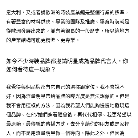
意大利
又或者說歐洲的時裝產業鏈是整個行業的標準
，
，
有著豐富的材料供應、專業的團隊及推廣。畢竟時裝就是
從歐洲發展出來的
並有著很長的一段歷史
所以這地方
，
，
的產業結構可能更精準、更專業。
如今不少時裝品牌都邀請明星成為品牌代言人
你
，
如何看待這一現象
？
我覺得每個品牌都有它自己的選擇跟定位。我不會說不
好
因為流量明星帶給品牌的曝光度是無法想像的。但是
，
我不會用這樣的方法
因為我希望人們能夠慢慢地發現這
，
個品牌。在他
她們穿著體會後
再代代相傳。我更希望以
/
，
最原始、最傳統的傳播方式
去分享給你的朋友或是家裡
，
人
而不是用流量明星做一個導向。除此之外
但因為
，
，