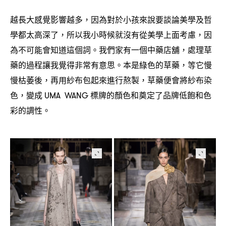
越長大感覺影響越多
因為對於小孩來說要談論美學及哲
，
學都太高深了
所以我小時候就沒有從美學上面考慮
因
，
，
為不可能會知道這個詞。我們家有一個中藥店舖
處理草
，
藥的過程讓我覺得非常有意思。本是綠色的草藥
等它慢
，
慢枯萎後
再用紗布包起來進行熬製
草藥便會將紗布染
，
，
色
變成
標牌的顏色和奠定了品牌低飽和色
，
UMA WANG
彩的調性。