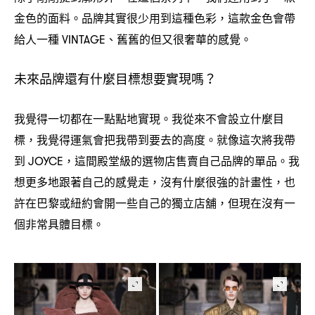
金色的面料。品牌其實很少用到這種色彩
這款金色會帶
，
給人一種
、舊舊的但又很奢華的感覺。
VINTAGE
未來品牌還有什麼目標想要實現嗎
？
我覺得一切都在一點點地實現。我從來不會設立什麼目
標
我覺得運氣會把我帶到要去的高度。就像這次將我帶
，
到
這間殿堂級的選物店售賣自己品牌的單品。我
JOYCE，
想更多地跟著自己的感覺走
沒有什麼很強的計畫性
也
，
，
許在巴黎或紐約會開一些自己的獨立店舖
但現在沒有一
，
個非常具體目標。