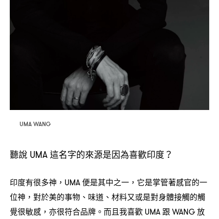
UMA WANG
聽說
這名字的來源是因為喜歡印度
UMA
？
印度有很多神
便是其中之一
它是掌管著感官的一
，UMA
，
位神
對於美的事物、味道、材料又或是對身體接觸的觸
，
覺很敏感
亦很符合品牌。而且我喜歡
跟
放
，
UMA
WANG