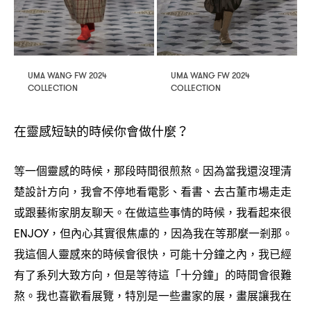
UMA WANG FW 2024
UMA WANG FW 2024
COLLECTION
COLLECTION
在靈感短缺的時候你會做什麼
？
等一個靈感的時候
那段時間很煎熬。因為當我還沒理清
，
楚設計方向
我會不停地看電影、看書、去古董市場走走
，
或跟藝術家朋友聊天。在做這些事情的時候
我看起來很
，
但內心其實很焦慮的
因為我在等那麼一剎那。
ENJOY，
，
我這個人靈感來的時候會很快
可能十分鐘之內
我已經
，
，
有了系列大致方向
但是等待這「十分鐘」的時間會很難
，
熬。我也喜歡看展覽
特別是一些畫家的展
畫展讓我在
，
，