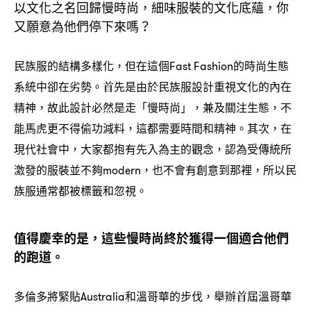
以文化之名回歸慢時尚
細味服裝的文化底蘊
你
，
，
又願意為他們停下來嗎
？
民族服的結構多樣化
但在這個
的時尚生態
，
Fast Fashion
系統中卻在劣勢。首先是由於民族服設計重視文化的內在
精神
故此設計必然是走「慢時尚」
兼及關注生態
不
，
，
，
能馬虎更不得偷功減料
這都需要時間和精神。其次
在
，
，
現代社會中
大家都抱有先入為主的觀念
認為受傳統所
，
，
激發的服裝並不夠
也不會有創意到那裡
所以民
modern，
，
族服通常都被標籤和忽視。
值得慶幸的是
這些慢時尚終於獲得一個適合他們
，
的跑道。
多倫多將緊貼
和溫哥華的步伐
舉辦首屆溫哥華
Australia
，