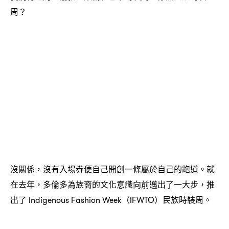
周
？
沒關係
沒有入場券便自己開創一條屬於自己的跑道。就
，
在去年
多倫多為族裔的文化意識向前邁出了一大步
推
，
，
出了
民族時裝周。
Indigenous Fashion Week（IFWTO）