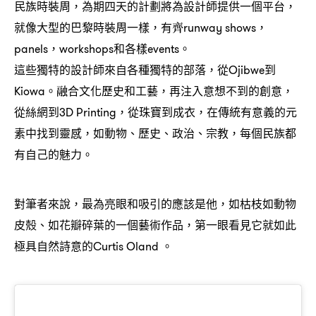
民族時裝周
為期四天的計劃將為設計師提供一個平台
，
，
就像大型的巴黎時裝周一樣
有齊
，
runway shows，
和各樣
。
panels，workshops
events
這些獨特的設計師來自各種獨特的部落
從
到
，
Ojibwe
。融合文化歷史和工藝
再注入意想不到的創意
Kiowa
，
，
從絲網到
從珠寶到成衣
在傳統有意義的元
3D Printing，
，
素中找到靈感
如動物、歷史、政治、宗教
每個民族都
，
，
有自己的魅力。
對筆者來說
最為亮眼和吸引的應該是他
如枯枝如動物
，
，
皮殼、如花瓣碎葉的一個藝術作品
第一眼看見它就如此
，
極具自然詩意的
。
Curtis Oland