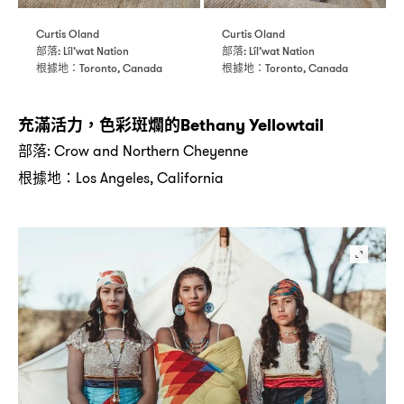
Curtis Oland
Curtis Oland
部落
部落
: Líl’wat Nation
: Líl’wat Nation
根據地
根據地
：Toronto, Canada
：Toronto, Canada
充滿活力
色彩斑爛的
，
Bethany Yellowtail
部落
: Crow and Northern Cheyenne
根據地
：Los Angeles, California