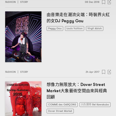
FASHION
|
STORY
08 Dec 2018
由音樂走在潮流尖端
時裝界火紅
：
的女
DJ Peggy Gou
Peggy Gou
Louis Vuitton
Virgil Abloh
FASHION
|
STORY
24 Apr 2017
想像力無限放大
：Dover Street
大象藝術空間由來與經典
Market
回顧
COMME des GARÇONS
川久保玲 Rei Kawakubo
Dover Street Market