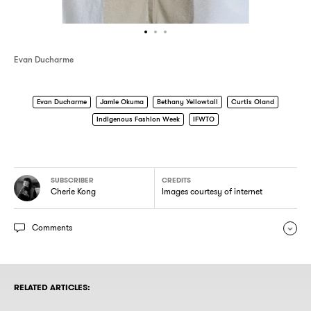
Evan Ducharme
Evan Ducharme
Jamie Okuma
Bethany Yellowtail
Curtis Oland
Indigenous Fashion Week
IFWTO
SUBSCRIBER
CREDITS
Cherie Kong
Images courtesy of internet
Comments
RELATED ARTICLES: