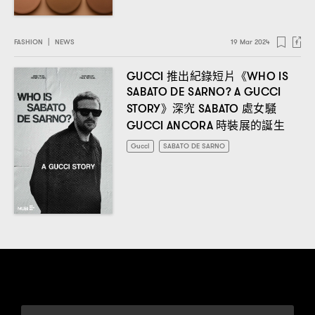
FASHION
|
NEWS
19 Mar 2024
推出紀錄短片《
GUCCI
WHO IS
SABATO DE SARNO? A GUCCI
》深究
處女騷
STORY
SABATO
時裝展的誕生
GUCCI ANCORA
Gucci
SABATO DE SARNO