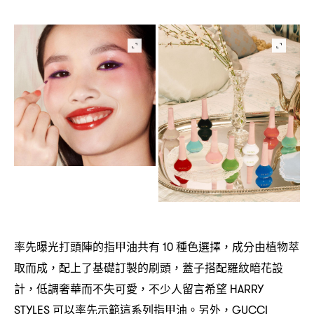
率先曝光打頭陣的指甲油共有
種色選擇
成分由植物萃
10
，
取而成
配上了基礎訂製的刷頭
蓋子搭配羅紋暗花設
，
，
計
低調奢華而不失可愛
不少人留言希望
，
，
HARRY
可以率先示範這系列指甲油。另外
STYLES
，GUCCI