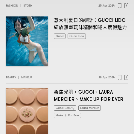
FASHION
|
STORY
25 Apr 2024
意大利夏日的繆斯
：GUCCI LIDO
綻放無盡玩味精髓和迷人度假魅力
Gucci
Gucci Lido
BEAUTY
|
MAKEUP
18 Apr 2024
柔焦光肌
、
，GUCCI
LAURA
、
MERCIER
MAKE UP FOR EVER
Gucci Beauty
Laura Mercier
Make Up For Ever