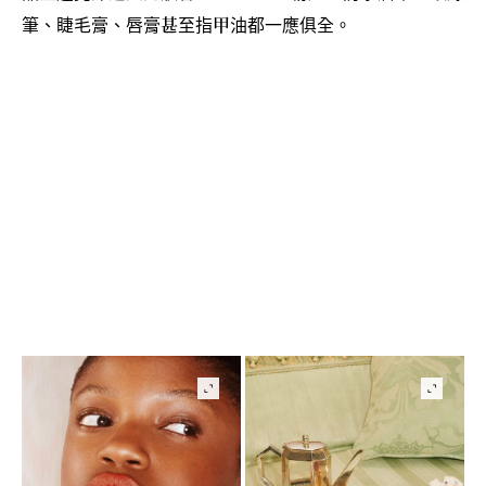
筆、睫毛膏、唇膏甚至指甲油都一應俱全。