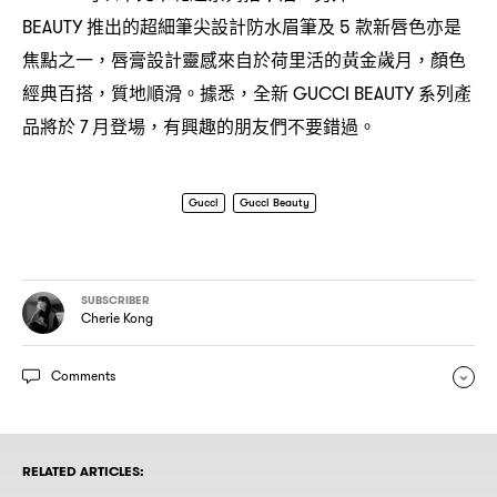
推出的超細筆尖設計防水眉筆及
款新唇色亦是
BEAUTY
5
焦點之一
唇膏設計靈感來自於荷里活的黃金歲月
顏色
，
，
經典百搭
質地順滑。據悉
全新
系列產
，
，
GUCCI BEAUTY
品將於
月登場
有興趣的朋友們不要錯過
。
7
，
Gucci
Gucci Beauty
SUBSCRIBER
Cherie Kong
Comments
RELATED ARTICLES: