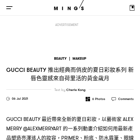
推出經典而俏皮的夏日彩妝系列
新唇色靈感來自荷里活的黃金
GUCCI BEAUTY
ADVERTISEMENT
BEAUTY
|
MAKEUP
推出經典而俏皮的夏日彩妝系列
新
GUCCI BEAUTY
唇色靈感來自荷里活的黃金歲月
Text by
Cherie Kong
06 Jul 2021
6
Photos
Comments
最近帶來全新的夏日彩妝
以藝術家
GUCCI BEAUTY
，
ALEX
的一系列動畫介紹如何用最新產
MERRY @ALEXMERRYART
品塑造亮澤迷人的妝容
、粉底、防水眉筆、眼線
，PRIMER