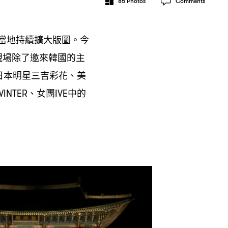
85
Photos
Comments
當地持續擴大版圖。今
現場除了邀來韓國的主
日本明星三吉彩花、美
、女團
中的
WINTER
IVE