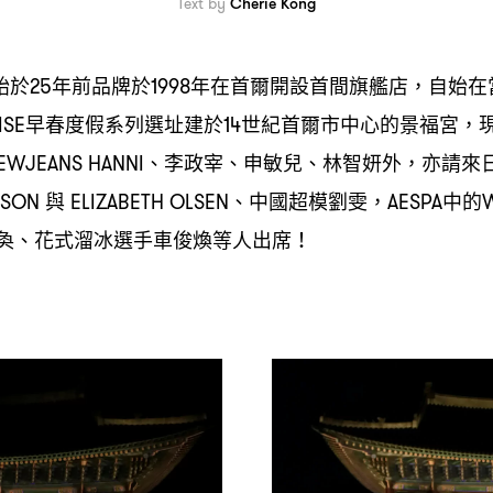
Text by
Cherie Kong
始於
年前品牌於
年在首爾開設首間旗艦店
自始在
25
1998
，
早春度假系列選址建於
世紀首爾市中心的景福宮
ISE
14
，
、李政宰、申敏兒、林智妍外
亦請來
EWJEANS HANNI
，
與
、中國超模劉雯
中的
NSON
ELIZABETH OLSEN
，AESPA
奐、花式溜冰選手車俊煥等人出席
！