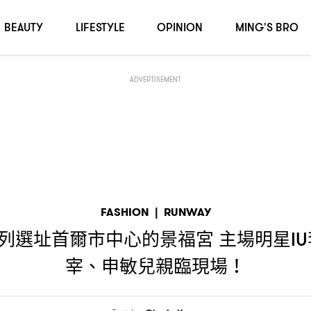
福宮
主場明星
李知恩、
、李政宰、申敏兒親臨現場
IU
NEWJEANS HANNI
！
BEAUTY
LIFESTYLE
OPINION
MING'S BRO
ADVERTISEMENT
FASHION
|
RUNWAY
列選址首爾市中心的景福宮
主場明星
IU
宰、申敏兒親臨現場
！