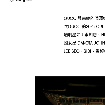
18 May 2023
與南韓的淵源
GUCCI
次
的
GUCCI
2024 CRU
場明星如
李知恩、
IU
N
國女星
DAKOTA JOH
、
、禹棹
LEE SEO
BIBI