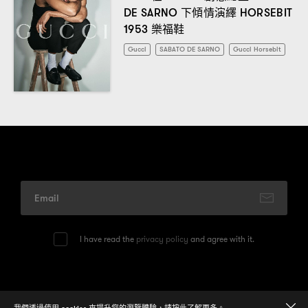
下傾情演繹
DE SARNO
HORSEBIT
樂福鞋
1953
Gucci
SABATO DE SARNO
Gucci Horsebit
I have read the
privacy policy
and agree with it.
© 2026
One Media Group Limited