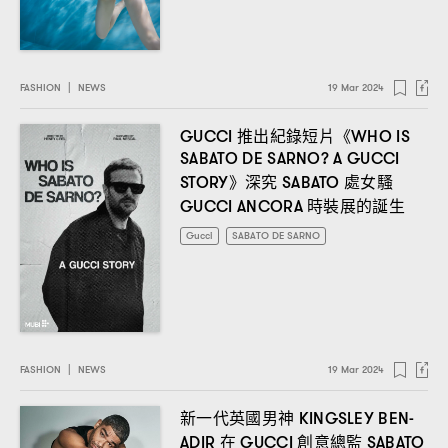
FASHION
|
NEWS
19 Mar 2024
推出紀錄短片《
GUCCI
WHO IS
SABATO DE SARNO? A GUCCI
》深究
處女騷
STORY
SABATO
時裝展的誕生
GUCCI ANCORA
Gucci
SABATO DE SARNO
FASHION
|
NEWS
19 Mar 2024
新一代英國男神
KINGSLEY BEN-
在
創意總監
ADIR
GUCCI
SABATO