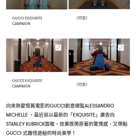
《閃靈》
GUCCI EXQUISITE
CAMPAIGN
GUCCI EXQUISITE
《閃靈》
CAMPAIGN
向來熱愛懷舊電影的
創意總監
GUCCI
ALESSANDRO
最近就以最新的「
」廣告向
MICHELLE ，
EXQUISITE
致敬
效果既帶原著的驚慄感
又帶點
STANLEY KUBRICK
，
，
式趣怪詭秘的時尚美學
GUCCI
！