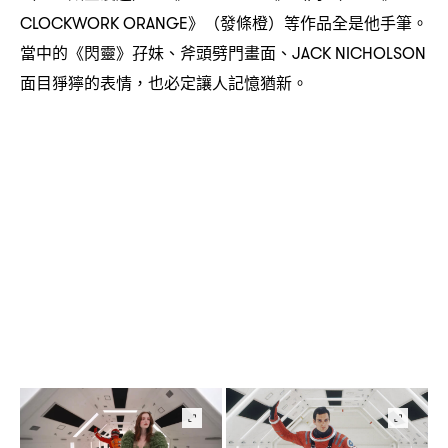
》
發條橙
等作品全是他手筆。
CLOCKWORK ORANGE
（
）
當中的《閃靈》孖妹、斧頭劈門畫面、
JACK NICHOLSON
面目猙獰的表情
也必定讓人記憶猶新。
，