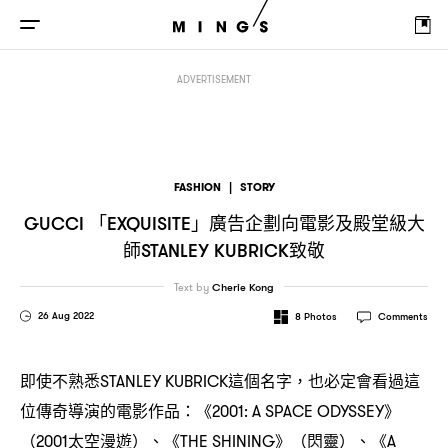
「
」廣告企劃向電影及殿堂級大師
致敬
GUCCI
EXQUISITE
STANLEY KUBRICK
ADVERTISEMENT
FASHION
|
STORY
「
」廣告企劃向電影及殿堂級大
GUCCI
EXQUISITE
師
致敬
STANLEY KUBRICK
Text by
Cherie Kong
26 Aug 2022
8
Photos
Comments
即使不熟悉
這個名字
也必定會看過這
STANLEY KUBRICK
，
位傳奇導演的電影作品
《
》
：
2001: A SPACE ODYSSEY
太空漫遊
、《
》
閃靈
、《
（2001
）
THE SHINING
（
）
A