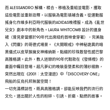
而
解構、糅合、移植及重組並電影
攫取
ALESSANDRO
，
這些電影並重新詮釋
以服裝為電影填補含義。從運動服
，
搖身化作維多利亞時代服裝的
晚禮服
成為《亂世
ADIDAS
，
兒女》劇本中的新角色。
設計的連身
LAURA WHITCOMB
裙
曾見麥當娜於
年代出席紐約首映會穿著
完美融
（
90
），
入《閃靈》的哥德式場景。《大開眼戒》中神秘詭異的暗
黑儀式以皮草簇擁女神維納斯
點綴的珍珠散發性感巴黎
，
高雅格調。此外
教人迷戀的
年代鞋款在《發條橙》的
，
90
畫面中矚目登場。超凡夢幻的晚裝垂墜柔和的薄紗褶飾
，
突然出現在《
太空漫遊》中「
」
2001︰
DISCOVERY ONE
飛船的反烏托邦無菌空間
！
一切充滿標誌性
既具高雅格調
卻能反映我們的流行的
，
，
文化
道出關於人性的粉碎、引誘、折磨、點燃的故事。
，