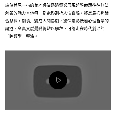
這位首屈一指的鬼才導演透過電影展現哲學命題往往無法
解答的魅力。他每一部電影剖析人性百態
將反烏托邦結
，
合惡搞
劇情片變成人間喜劇
驚悚電影恍若心理哲學的
，
，
論述
令真實感覺變得難以解釋
可謂走在時代前沿的
，
，
「跨類型」導演。