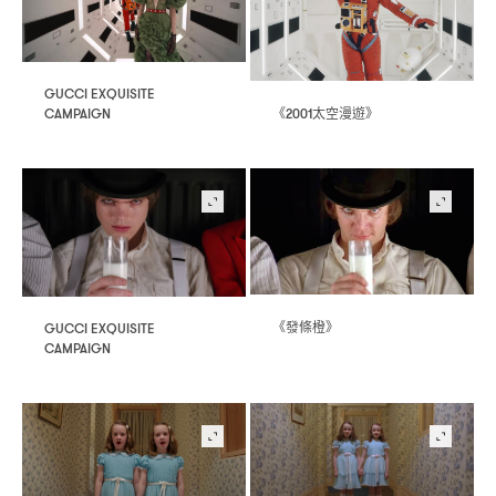
GUCCI EXQUISITE
《
太空漫遊》
2001
CAMPAIGN
《發條橙》
GUCCI EXQUISITE
CAMPAIGN