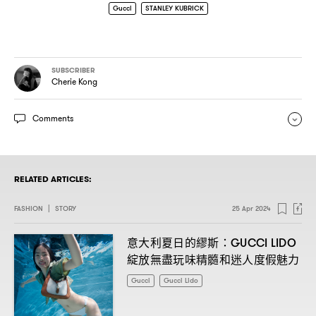
Gucci
STANLEY KUBRICK
SUBSCRIBER
Cherie Kong
Comments
RELATED ARTICLES:
FASHION
|
STORY
25 Apr 2024
意大利夏日的繆斯
：GUCCI LIDO
綻放無盡玩味精髓和迷人度假魅力
Gucci
Gucci Lido