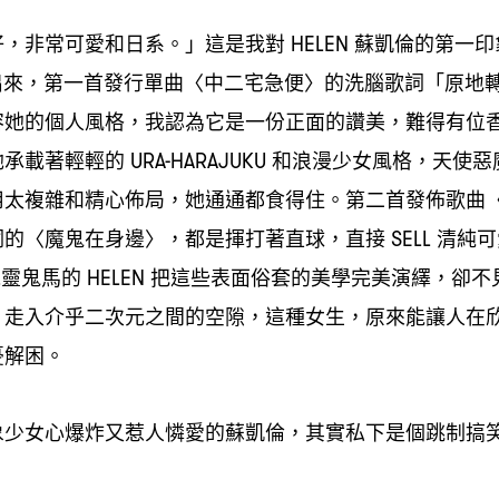
好
非常可愛和日系。」這是我對
蘇凱倫的第一印
，
HELEN
出來
第一首發行單曲〈中二宅急便〉的洗腦歌詞「原地
，
容她的個人風格
我認為它是一份正面的讚美
難得有位
，
，
她承載著輕輕的
和浪漫少女風格
天使惡
URA-HARAJUKU
，
用太複雜和精心佈局
她通通都食得住。第二首發佈歌曲
，
詞的〈魔鬼在身邊〉
都是揮打著直球
直接
清純可
，
，
SELL
機靈鬼馬的
把這些表面俗套的美學完美演繹
卻不
HELEN
，
走入介乎二次元之間的空隙
這種女生
原來能讓人在
，
，
，
憂解困。
象少女心爆炸又惹人憐愛的蘇凱倫
其實私下是個跳制搞
，