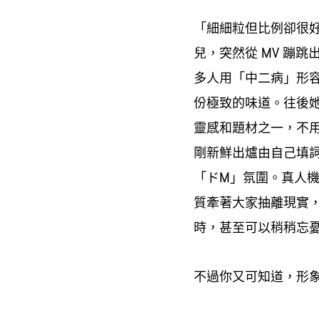
「細細粒但比例卻很
兒
突然從
蹦跳
，
MV
多人用「中二病」形
份極致的味道。往後
靈感和題材之一
不
，
剛新鮮出爐由自己填
「
」氛圍。真人
ドM
質牽著大家抽離現實
時
甚至可以稍稍忘
，
不過你又可知道
形
，