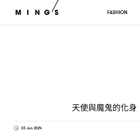
天使與魔鬼的化身
蘇凱倫揮出可愛直球
演繹
：HELEN SO
FASHION
天使與魔鬼的化身
03 Jun 2024