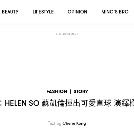
極致浪漫「中二病」
BEAUTY
LIFESTYLE
OPINION
MING'S BRO
ADVERTISEMENT
FASHION
|
STORY
蘇凱倫揮出可愛直球
演繹
：HELEN SO
Text by
Cherie Kong