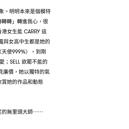
象。明明本來是個模特
轉轉轉」轉進我心
很
，
香港女生能
這
CARRY
魔與女高中生都是她的
〈天使
〉
到剛
999%
，
愛
欲罷不能的
；SELL
見廉價
她以獨特的氣
，
欣賞她的作品和動態
笑的無里頭大師
⋯⋯