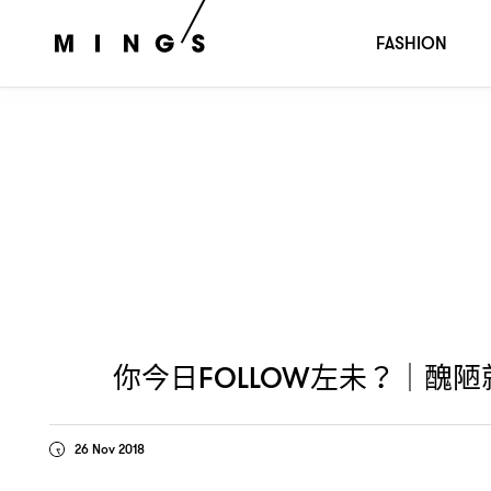
你今日
左未
醜陋就如妝容上的
沒
Follow
？｜
Shadow，
Sh
FASHION
你今日
左未
醜陋
FOLLOW
？｜
26 Nov 2018