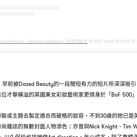
分享的貼文
於
年
月
月
maya Ffrench（@isamayaffrench）
PDT 2018
10
早前被
的一段簡短有力的短片所深深吸引
，
Dazed Beauty
這位才華橫溢的英國美女彩妝藝術家更擠身於「
BoF 500
時裝或主題去製定適合而破格的妝容
不到
歲的她已是
，
30
時尚雜誌的無數封面人物添色
亦曾與
、
；
Nick Knight
Tim W
、川久保玲也找她做
。年少成名
除了靠精