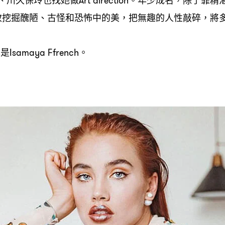
Art direction
，
妝挖掘醜陋、古怪和恐怖中的美
把無趣的人性敲碎
將
，
，
她是
。
Isamaya Ffrench