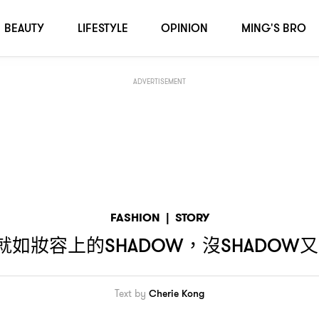
又怎會有光
adow
—Isamaya Ffrench
BEAUTY
LIFESTYLE
OPINION
MING'S BRO
ADVERTISEMENT
FASHION
|
STORY
就如妝容上的
沒
又
SHADOW，
SHADOW
Text by
Cherie Kong