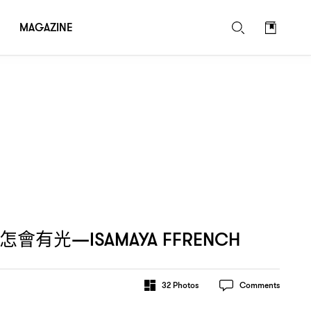
MAGAZINE
怎會有光
—ISAMAYA FFRENCH
32
Photos
Comments