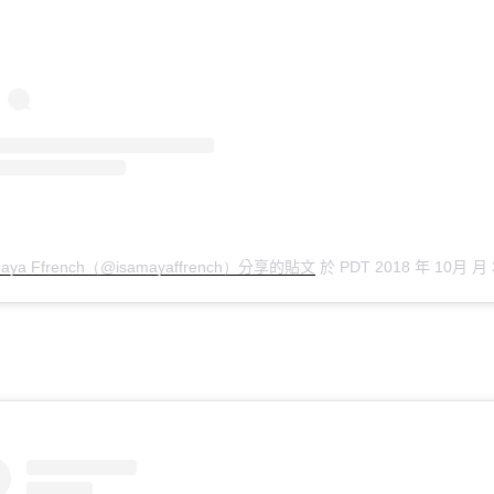
分享的貼文
於
年
月
月
maya Ffrench（@isamayaffrench）
PDT 2018
10