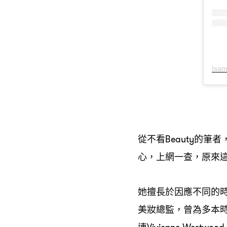
Isa
從不看
的筆者
Beauty
心
上網一查
原來
，
，
她擅長於因應不同的
美妝總監
曾為多本
，
連