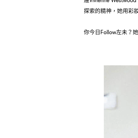
Vivienne Westwood
探索的精神
她用彩
，
你今日
左未
Follow
？