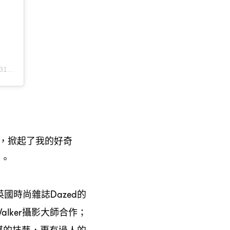
日
上午
張貼
31
11:30
掀起了我的好奇
，
」。
英國時尚雜誌
的
Dazed
攝影大師合作
alker
；
湛的技藝
更有過人的