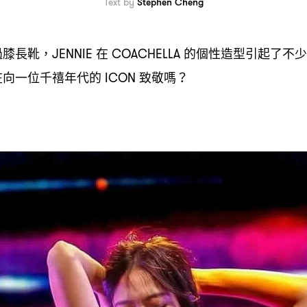
Text by
Stephen Cheng
過膝長靴
在
的個性造型引起了不少
，JENNIE
COACHELLA
在向一位千禧年代的
致敬嗎
ICON
？