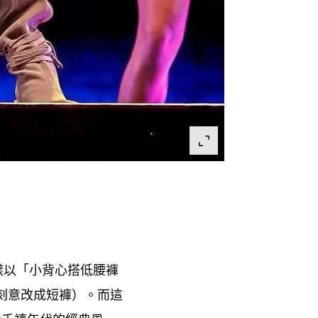
樣以「小背心搭低腰褲
刻意改成短褲
。而這
）