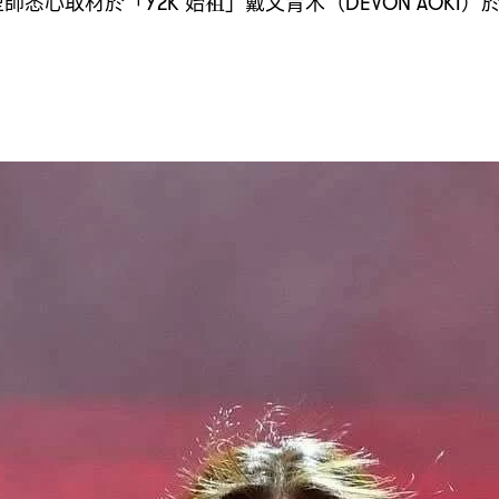
型師悉心取材於「
始祖」戴文青木
Y2K
（DEVON AOKI）