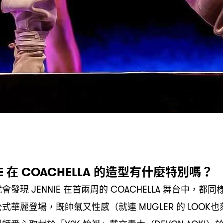
在
的造型有什麼特別嗎
E
COACHELLA
？
就會發現
在首兩周的
舞台中
都同
JENNIE
COACHELLA
，
公式華麗登場
既帥氣又性感
就連
的
也
，
（
MUGLER
LOOK