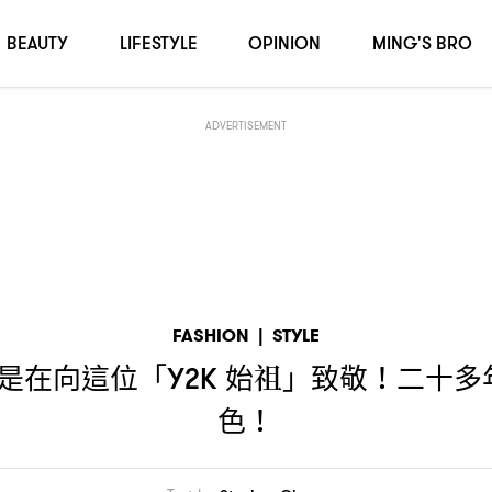
」致敬
二十多年後
戴文青木的造型依然沒有退色
！
，
！
BEAUTY
LIFESTYLE
OPINION
MING'S BRO
ADVERTISEMENT
FASHION
|
STYLE
是在向這位「
始祖」致敬
二十多
Y2K
！
色
！