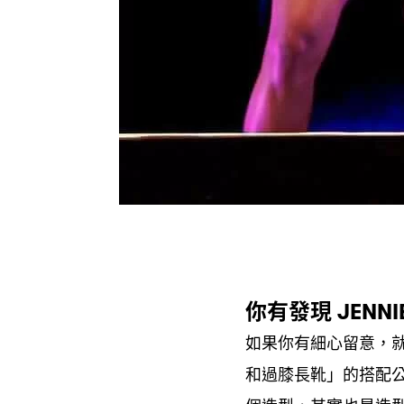
你有發現
JENNI
如果你有細心留意
，
和過膝長靴」的搭配