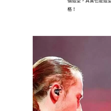
個造型
其實也是造
，
格
！