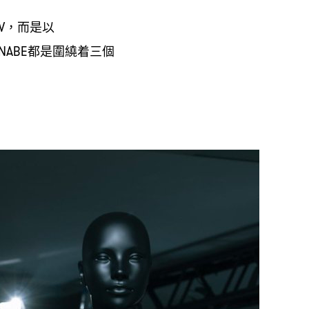
而是以
OW，
都是圍繞着三個
NABE