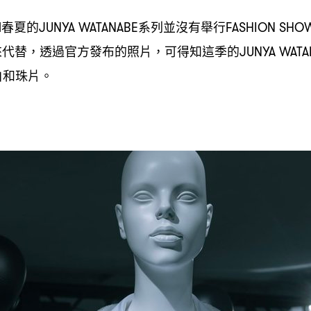
春夏的
系列並沒有舉行
1
JUNYA WATANABE
FASHION SH
來代替
透過官方發布的照片
可得知這季的
，
，
JUNYA WATA
白和珠片。