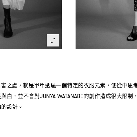
厲害之處
就是單單透過一個特定的衣服元素
便從中思
，
，
黑與白
並不會對
的創作造成很大限制
，
JUNYA WATANABE
強的設計。