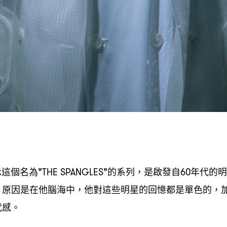
示這個名為
的系列
是啟發自
年代的明
”THE SPANGLES”
，
60
原因是在他腦海中
他對這些明星的回憶都是單色的
，
，
，
代感。