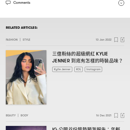
Comments
RELATED ARTICLES:
FASHION
|
STYLE
13 Jan 2022
三億粉絲的超級網紅
KYLIE
到底有怎樣的時裝品味
JENNER
？
Kylie Jenner
KOL
Instagram
BEAUTY
|
BODY
16 Dec 2021
公開首份趨勢預測報告
年輕
IG
：