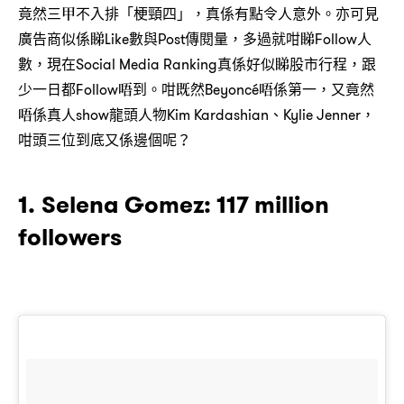
竟然三甲不入排「梗頸四」，真係有點令人意外。亦可見
廣告商似係睇Like數與Post傳閱量，多過就咁睇Follow人
數，現在Social Media Ranking真係好似睇股市行程，跟
少一日都Follow唔到。咁既然Beyoncé唔係第一，又竟然
唔係真人show龍頭人物Kim Kardashian、Kylie Jenner，
咁頭三位到底又係邊個呢？
1. Selena Gomez: 117 million
followers