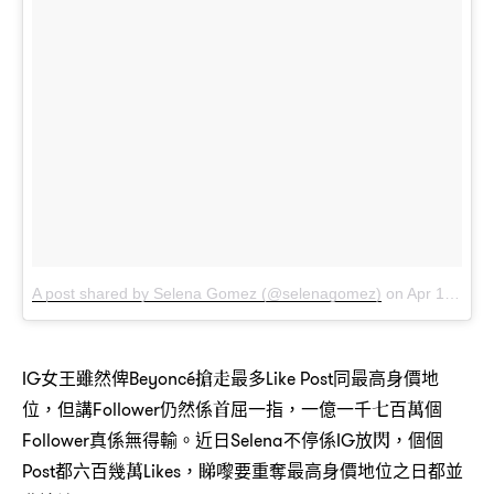
A post shared by Selena Gomez (@selenagomez)
on
Apr 15, 2017 at 6:04pm PDT
IG女王雖然俾Beyoncé搶走最多Like Post同最高身價地
位，但講Follower仍然係首屈一指，一億一千七百萬個
Follower真係無得輸。近日Selena不停係IG放閃，個個
Post都六百幾萬Likes，睇嚟要重奪最高身價地位之日都並