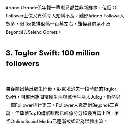
Ariana Grande係年輕一輩寵兒都並非新鮮事，但佢IG
Follower上億又真係令人始料不及，雖然Ariana Followe人
數多，但like數徘徊係一百萬左右，難怪身價遠不及
Beyoncé與Selena Gomez。
3. Taylor Swift: 100 million
followers
自從鬧出情感羅生門後，默默地消失一段時間的Taylor
Swift，可能因為閏蜜團生活與感情生活太Juicy，仍然以
一億Follower排行第三，Follower人數高過Beyoncé三百
萬，但望落Top10講緊嘅都已經係分分鐘幾百萬上落，難
怪Online Social Media已逐漸被認定為媒體主流。