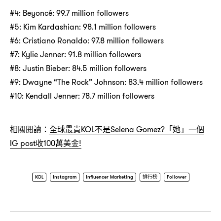
#4: Beyoncé: 99.7 million followers
#5: Kim Kardashian: 98.1 million followers
#6: Cristiano Ronaldo: 97.8 million followers
#7: Kylie Jenner: 91.8 million followers
#8: Justin Bieber: 84.5 million followers
#9: Dwayne “The Rock” Johnson: 83.4 million followers
#10: Kendall Jenner: 78.7 million followers
相關閱讀：
全球最貴KOL不是Selena Gomez?「她」一個
IG post收100萬美金!
KOL
Instagram
Influencer Marketing
排行榜
Follower