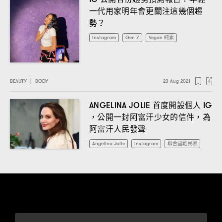
一代用家明年會更關注這幾個趨
勢
？
Instagram
Gen Z
Vegan 純素
BEAUTY
|
BODY
23 Aug 2021
首度開設個人
ANGELINA JOLIE
IG
公開一封阿富汗少女的信件
為
，
，
阿富汗人民發聲
Angelina Jolie
Instagram
聯合國難民署