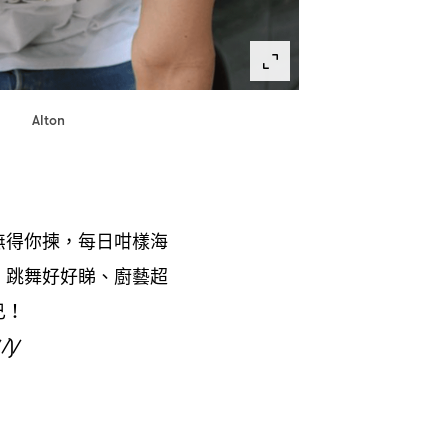
Alton
無得你揀
每日咁樣海
，
、跳舞好好睇、廚藝超
己
！
 ⁄)⁄