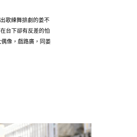
出歌練舞排劇的姜不
在台下卻有反差的怕
，
太偶像
戲路廣
同姜
，
，