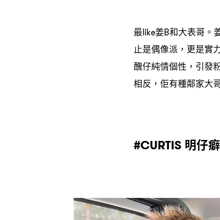
最
姜
和大表哥。
like
B
止是偶像派
更是實
，
醜仔純情個性
引發
，
相反
佢有種鄰家大
，
明仔癖
#CURTIS