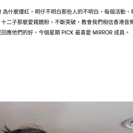
為什麼爆紅
明仔不明白那些人的不明白
每個活動、
R
，
，
。十二子那麼愛錫鏡粉
不斷突破
教會我們相信香港音
，
，
麼回應他們的好
今個星期
最喜愛
成員。
，
PICK
MIRROR
癖