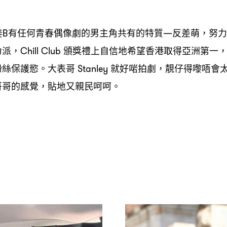
姜
有任何青春偶像劇的男主角共有的特質
反差萌
努力
B
—
，
力派
頒獎禮上自信地希望香港取得亞洲第一
，Chill Club
粉絲保護慾。大表哥
就好啱拍劇
靚仔得嚟唔會
Stanley
，
哥哥的感覺
貼地又親民呵呵。
，