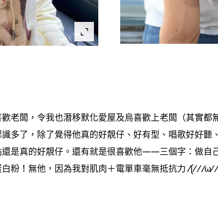
喜歡老闆
令我也潛移默化愛屋及烏喜歡上老闆
其實都
，
（
認識多了
除了覺得他真的好靚仔、好有型、唱歌好好聽
，
點還是真的好靚仔。還有就是很喜歡他
三個字
做自
——
：
蛋白粉
無他
因為我對肌肉
電單車毫無抵抗力
！
，
＋
⁄(⁄ ⁄ ⁄ω⁄ ⁄