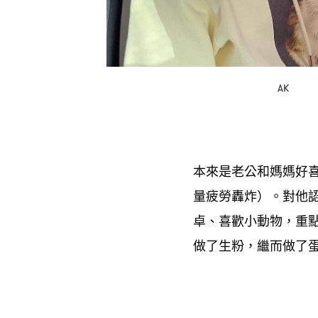
AK
本來是老公和媽媽好
量疲勞轟炸
。對他
）
卓、喜歡小動物
重
，
做了生粉
繼而做了
，