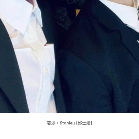
姜濤
邱士縉
，Stanley (
)