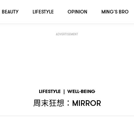
BEAUTY
LIFESTYLE
OPINION
MING'S BRO
ADVERTISEMENT
LIFESTYLE
|
WELL-BEING
周末狂想
：MIRROR