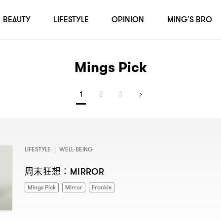
BEAUTY
LIFESTYLE
OPINION
MING'S BRO
Mings Pick
1
2
3
LIFESTYLE
|
WELL-BEING
周末狂想
：MIRROR
Mings Pick
Mirror
Frankie