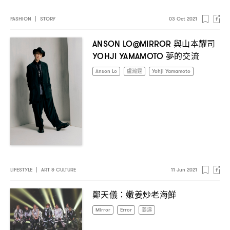
FASHION
|
STORY
03 Oct 2021
與山本耀司
ANSON LO@MIRROR
夢的交流
YOHJI YAMAMOTO
Anson Lo
盧瀚霆
Yohji Yamamoto
LIFESTYLE
|
ART & CULTURE
11 Jun 2021
鄭天儀
嫩姜炒老海鮮
：
Mirror
Error
姜濤