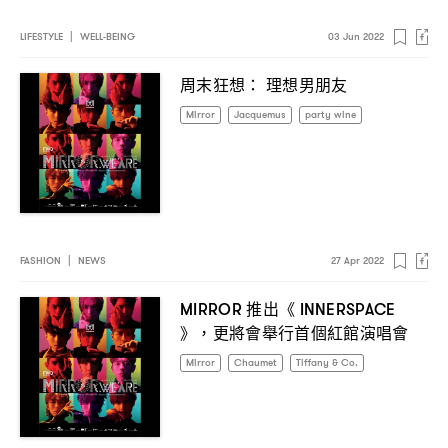
LIFESTYLE
|
WELL-BEING
03 Jun 2022
周末狂想
理想男朋友
：
Mirror
Jacquemus
party wine
FASHION
|
NEWS
27 Apr 2022
推出《
MIRROR
INNERSPACE
》
更將會舉行首個紅館演唱會
，
Mirror
Chaumet
Tiffany & Co.