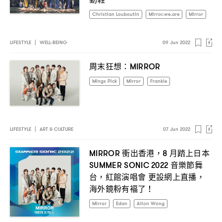
Christian Louboutin
Mirror.we.are
Mirror
LIFESTYLE
|
WELL-BEING
09 Jun 2022
周末狂想
：MIRROR
Mings Pick
Mirror
Frankie
LIFESTYLE
|
ART & CULTURE
07 Jun 2022
衝出香港
月踏上日本
MIRROR
，8
音樂節舞
SUMMER SONIC 2022
台
紅館演唱會
更設網上直播
，
，
海外鏡粉有褔了
！
Mirror
Edan
Alton Wong