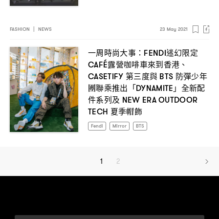
FASHION
|
NEWS
23 May 2021
一周時尚大事
迷幻限定
：FENDI
露營咖啡車來到香港、
CAFÉ
第三度與
防彈少年
CASETIFY
BTS
團聯乘推出「
」全新配
DYNAMITE
件系列及
NEW ERA OUTDOOR
夏季帽飾
TECH
Fendi
Mirror
BTS
1
2