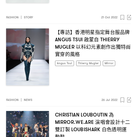
FASHION
|
STORY
21 Oct 2022
【專訪】香港明星指定舞台服品牌
啟蒙自
ANGUS TSUI
THIERRY
以科幻元素創作出獨特而
MUGLER
實穿的風格
Angus Tsui
Thierry Mugler
Mirror
FASHION
|
NEWS
26 Jul 2022
為
CHRISTIAN LOUBOUTIN
演唱會設計十二
MIRROR.WE.ARE
雙訂製
白色透明運
LOUBISHARK
動鞋