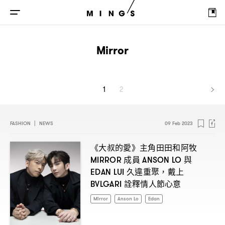
Mirror
1
2
FASHION
|
NEWS
09 Feb 2023
《大叔的愛》主角田田和阿牧
成員
與
MIRROR
ANSON LO
久違重聚
戴上
EDAN LUI
，
詮釋情人節心意
BVLGARI
Mirror
Anson Lo
Edan