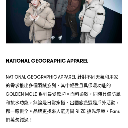
NATIONAL GEOGRAPHIC APPAREL
針對不同天氣和用家
NATIONAL GEOGRAPHIC APPAREL
的需求推出多個羽絨系列
其中輕盈且具保暖功能的
，
系列最受歡迎。面料柔軟
同時具備防風
GOLDEN MOLE
，
和抗水功能
無論是日常穿搭、出國旅遊還是戶外活動
，
，
都一應俱全。品牌更找來人氣男團
搶先示範
RIIZE
，Fans
們萬勿錯過
！