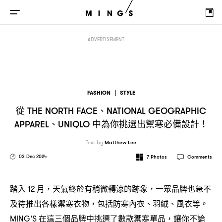
從
、
、
中為你挑選
THE NORTH FACE
NATIONAL GEOGRAPHIC APPAREL
UNIQLO
ADVERTISEMENT
FASHION
|
STYLE
從
、
THE NORTH FACE
NATIONAL GEOGRAPHIC
、
中為你挑選出禦寒必備設計
APPAREL
UNIQLO
！
Text by
Matthew Lee
03 Dec 2024
7
Photos
Comments
踏入
月
天氣終於有稍微轉涼的跡象
一眾品牌也急不
12
，
，
及待推出各樣禦寒衣物
包括防寒內衣、羽絨、風衣等。
，
在這三個品牌中挑選了數款禦寒單品
讓你不論
MING’S
，