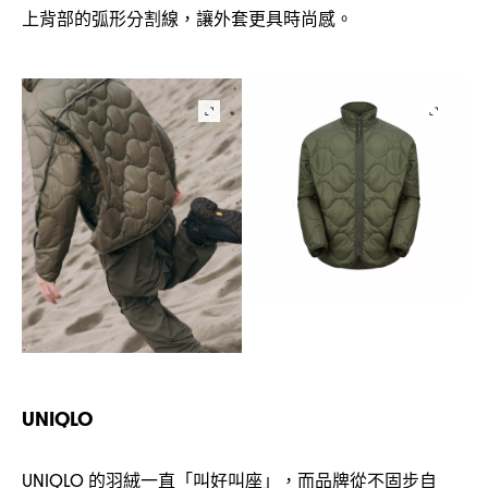
上背部的弧形分割線
讓外套更具時尚感。
，
UNIQLO
的羽絨一直「叫好叫座」
而品牌從不固步自
UNIQLO
，