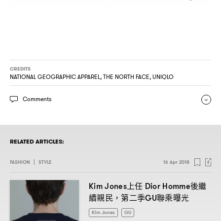
CREDITS
NATIONAL GEOGRAPHIC APPAREL, THE NORTH FACE, UNIQLO
Comments
RELATED ARTICLES:
FASHION
|
STYLE
16 Apr 2018
上任
後繼
Kim Jones
Dior Homme
續親民
第二季
聯乘曝光
，
GU
Kim Jones
GU