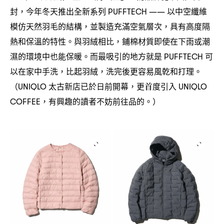
封
今年冬天推出全新系列
以中空纖維
，
PUFFTECH ——
模仿天然羽毛的結構
並製造充滿空氣層次
具有高度隔
，
，
熱和保溫的特性。與羽絨相比
鋪棉材質即使在下雨或潮
，
濕的環境中也能保暖。而最吸引的地方就是
可
PUFFTECH
以在家中手洗
比起羽絨
洗完後更容易風乾和打理。
，
，
太古新店已於日前開幕
更首度引入
（UNIQLO
，
UNIQLO
有興趣的讀者不妨前往品的。
COFFEE，
）