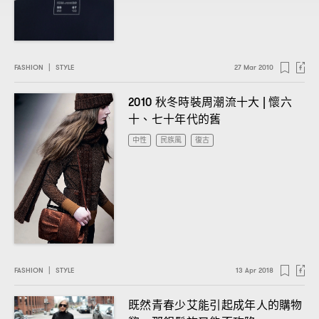
FASHION
|
STYLE
27 Mar 2010
秋冬時裝周潮流十大
懷六
2010
|
十、七十年代的舊
中性
民族風
復古
FASHION
|
STYLE
13 Apr 2018
既然青春少艾能引起成年人的購物