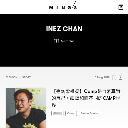
INEZ CHAN
6 articles
FASHION
|
STORY
10 May 2019
【專訪梁祖堯】
是自豪真實
Camp
的自己
細談和而不同的
世
，
CAMP
界
梁祖堯
Camp
Susan Sontag