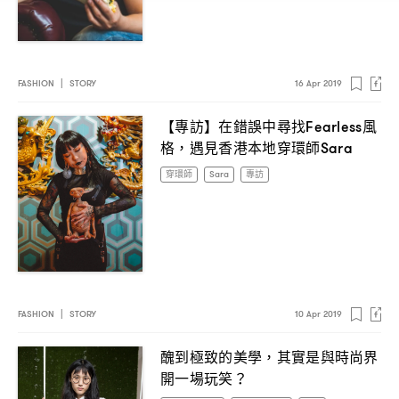
FASHION
|
STORY
16 Apr 2019
【專訪】在錯誤中尋找
風
Fearless
格
遇見香港本地穿環師
，
Sara
穿環師
Sara
專訪
FASHION
|
STORY
10 Apr 2019
醜到極致的美學
其實是與時尚界
，
開一場玩笑
？