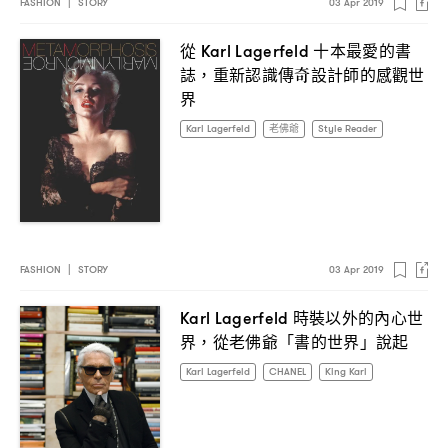
FASHION
|
STORY
03 Apr 2019
從
十本最愛的書
Karl Lagerfeld
誌
重新認識傳奇設計師的感觀世
，
界
Karl Lagerfeld
老佛爺
Style Reader
FASHION
|
STORY
03 Apr 2019
時裝以外的內心世
Karl Lagerfeld
界
從老佛爺「書的世界」說起
，
Karl Lagerfeld
CHANEL
King Karl