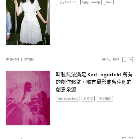
ugly fashion
Ugly Beauty
fool
FASHION
|
STORY
08 Apr 2019
時裝無法滿足
所有
Karl Lagerfeld
的創作慾望
唯有攝影能留住他的
，
創意泉源
Karl Lagerfeld
老佛爺
時裝攝影