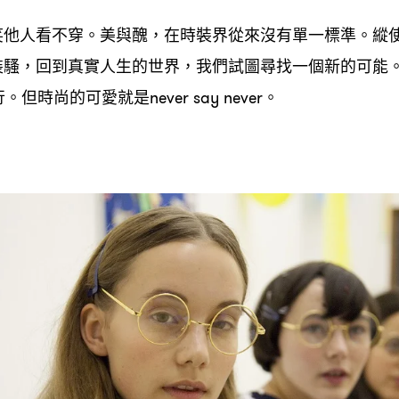
笑他人看不穿。美與醜
在時裝界從來沒有單一標準。縱
，
裝騷
回到真實人生的世界
我們試圖尋找一個新的可能
，
，
行。但時尚的可愛就是
。
never say never