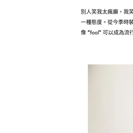
別人笑我太瘋癲
我
，
一種態度。從今季時
像
可以成為流
”fool”