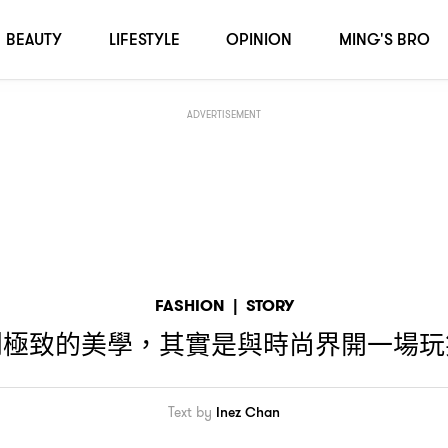
BEAUTY
LIFESTYLE
OPINION
MING'S BRO
ADVERTISEMENT
FASHION
|
STORY
到極致的美學
其實是與時尚界開一場玩
，
Text by
Inez Chan