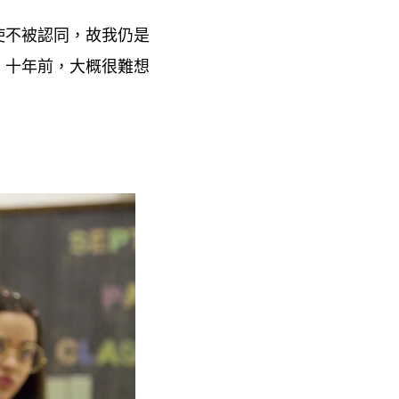
使不被認同
故我仍是
，
。十年前
大概很難想
，