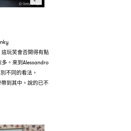
unky
這玩笑會否開得有點
：
愈多。來到
Alessandro
與別不同的看法
，
學帶到其中。說的已不