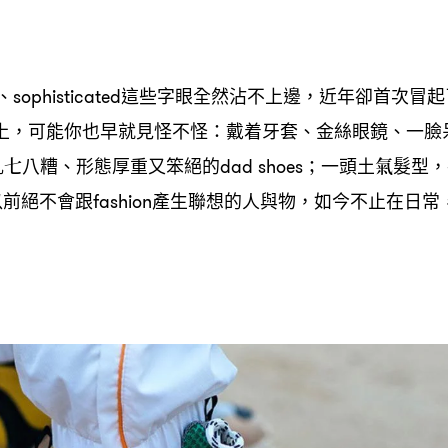
、
這些字眼全然沾不上邊
近年卻首次冒起
sophisticated
，
上
可能你也早就見怪不怪
戴着牙套、金絲眼鏡、一臉
，
：
亂七八糟、形態厚重又笨絕的
一頭土氣髮型
dad shoes；
，
以前絕不會跟
產生聯想的人與物
如今不止在日常
fashion
，