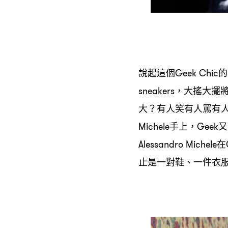
說起這個
的
Geek Chic
大搖大擺
sneakers，
大
有人笑有人罵有
？
手上
又
Michele
，Geek
在
Alessandro Michele
止是一對鞋、一件衣