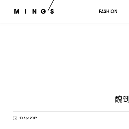
醜到極致的美學
其實是與時尚界開一場玩笑
，
？
FASHION
醜
10 Apr 2019