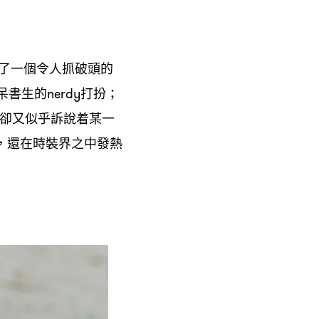
了一個令人抓破頭的
呆書生的
打扮
nerdy
；
卻又似乎訴說着某一
還在時裝界之中發熱
，