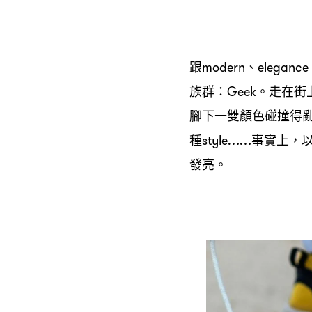
跟
、
modern
elegance
族群
。走在街
：Geek
腳下一雙顏色碰撞得
種
事實上
style……
，
發亮。