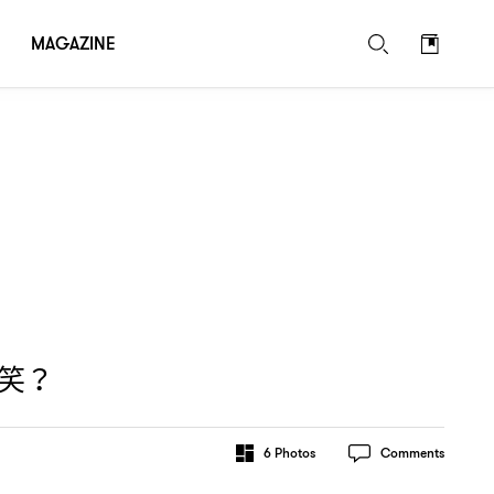
MAGAZINE
笑
？
6
Photos
Comments