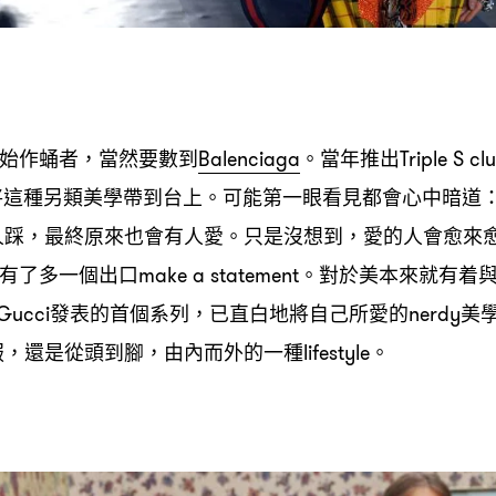
始作蛹者
當然要數到
。當年推出
，
Balenciaga
Triple S cl
將這種另類美學帶到台上。可能第一眼看見都會心中暗道
人踩
最終原來也會有人愛。只是沒想到
愛的人會愈來
，
，
有了多一個出口
。對於美本來就有着
make a statement
發表的首個系列
已直白地將自己所愛的
美
Gucci
，
nerdy
服
還是從頭到腳
由內而外的一種
。
，
，
lifestyle