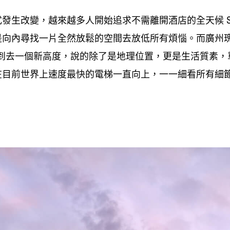
式發生改變
越來越多人開始追求不需離開酒店的全天候
，
S
是向內尋找一片全然放鬆的空間去放低所有煩惱。而廣州
到去一個新高度
說的除了是地理位置
更是生活質素
，
，
，
在目前世界上速度最快的電梯一直向上
一一細看所有細
，