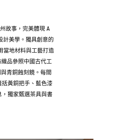
州故事
完美體現
，
A
設計美學。獨具創意的
用當地材料與工藝打造
紡織品參照中國古代工
制與青銅蝕刻鏡。每間
囊括黃銅把手、藍色漆
息
獨家甄選茶具與書
，