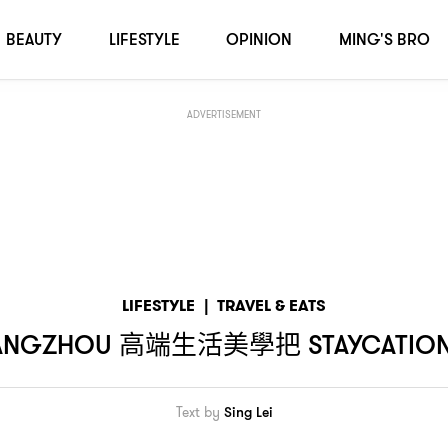
把
帶到新高度
層的至高享受
STAYCATION
，108
BEAUTY
LIFESTYLE
OPINION
MING'S BRO
ADVERTISEMENT
LIFESTYLE
|
TRAVEL & EATS
高端生活美學把
ANGZHOU
STAYCATIO
Text by
Sing Lei