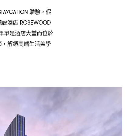
體驗
假
TAYCATION
，
瑰麗酒店
ROSEWOOD
單單是酒店大堂而位於
節
解鎖高端生活美學
，