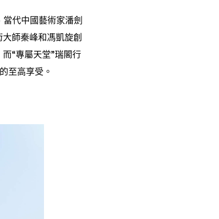
、當代中國藝術家潘劍
術大師秦峰和馮凱旋創
。而
專屬天堂
瑞閣行
“
”
的至高享受。