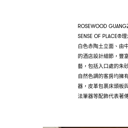
ROSEWOOD GUANG
理
SENSE OF PLACE®
白色赤陶土立面、由
的酒店設計細節
豐
，
藝
包括入口處的朱
，
自然色調的客房均擁
器
皮革包裹床頭板
，
法筆器等配飾代表著