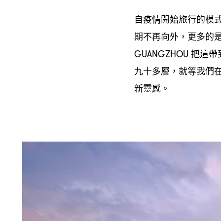
自疫情開始旅行的模
期不再向外
更多的
，
把這帶
GUANGZHOU
九十多層
就等我們
，
新靈感。