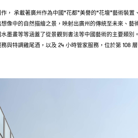
創作
承載著廣州作為中國
花都
美譽的
花壇
藝術裝置
，
“
”
“
”
出想像中的自然描繪之景
映射出廣州的傳統至未來、藝
，
國水墨畫等等涵蓋了從景觀到書法等中國藝術的主要類別
服務與特調雞尾酒
以及
小時管家服務
位於第
層
，
24
，
108