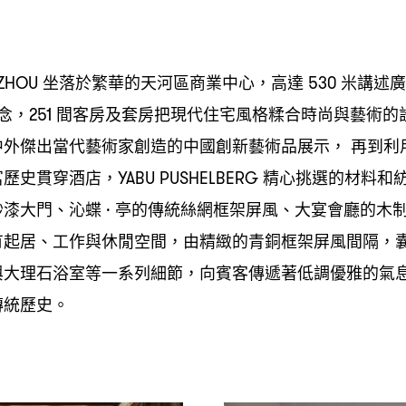
坐落於繁華的天河區商業中心
高達
米講述廣
ZHOU
，
530
念
間客房及套房把現代住宅風格糅合時尚與藝術的
，251
中外傑出當代藝術家創造的中國創新藝術品展示
再到利
，
富歷史貫穿酒店
精心挑選的材料和
，YABU PUSHELBERG
砂漆大門、沁蝶
亭的傳統絲網框架屏風、大宴會廳的木
·
有起居、工作與休閒空間
由精緻的青銅框架屏風間隔
，
，
與大理石浴室等一系列細節
向賓客傳遞著低調優雅的氣
，
傳統歷史。