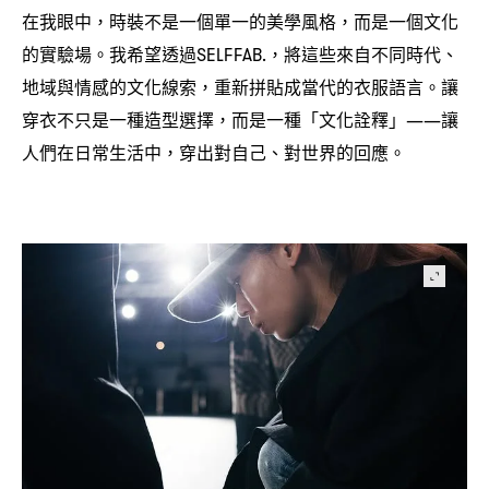
在我眼中
時裝不是一個單一的美學風格
而是一個文化
，
，
的實驗場。我希望透過
將這些來自不同時代、
SELFFAB.，
地域與情感的文化線索
重新拼貼成當代的衣服語言。讓
，
穿衣不只是一種造型選擇
而是一種「文化詮釋」
讓
，
——
人們在日常生活中
穿出對自己、對世界的回應。
，