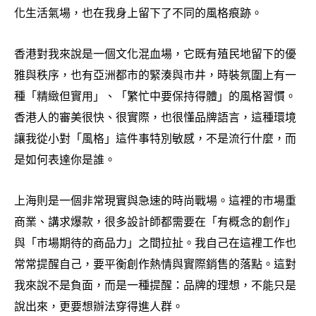
化生活氣場
也在我身上留下了不同的風格痕跡。
，
香港對我來說是一個文化混血場
它既有殖民地留下的優
，
雅與秩序
也有亞洲都市的緊湊與市井
時裝氛圍上有一
，
，
種「精緻但實用」、「繁忙中要保持得體」的風格習慣。
香港人的審美很快、很實際
也很懂品牌語言
這種環境
，
，
讓我從小對「風格」這件事特別敏感
不是流行什麼
而
，
，
是如何表達你是誰。
上海則是一個非常現實與急速的時尚戰場。這裡的市場重
商業、講求爆款
很多設計師都需要在「有概念的創作」
，
與「市場期待的商品力」之間拉扯。我自己在這裡工作也
常常提醒自己
要平衡創作熱情與實際銷售的落點。這對
，
我來說不是負面
而是一種提醒
品牌的理想
不能只是
，
：
，
說出來
更要想辦法穿得進人群。
，