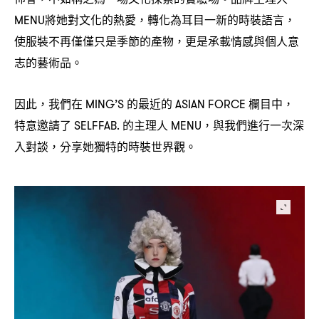
將她對文化的熱愛
轉化為耳目一新的時裝語言
MENU
，
，
使服裝不再僅僅只是季節的產物
更是承載情感與個人意
，
志的藝術品。
因此
我們在
的最近的
欄目中
，
MING’S
ASIAN FORCE
，
特意邀請了
的主理人
與我們進行一次深
SELFFAB.
MENU，
入對談
分享她獨特的時裝世界觀。
，