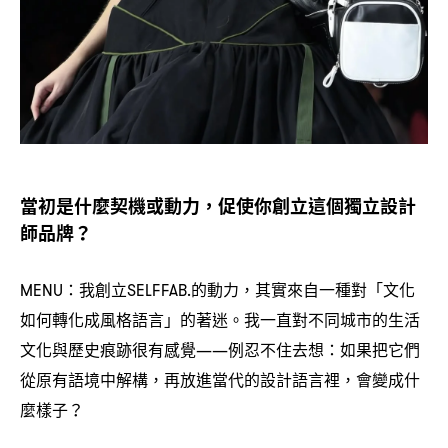
當初是什麼契機或動力
促使你創立這個獨立設計
，
師品牌
？
我創立
的動力
其實來自一種對「文化
MENU：
SELFFAB.
，
如何轉化成風格語言」的著迷。我一直對不同城市的生活
文化與歷史痕跡很有感覺
例忍不住去想
如果把它們
——
：
從原有語境中解構
再放進當代的設計語言裡
會變成什
，
，
麼樣子
？