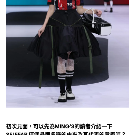
初次見面
可以先為
的讀者介紹一下
，
MING’S
這個品牌名稱的由來及其代表的意義嗎
SELFFAB.
？