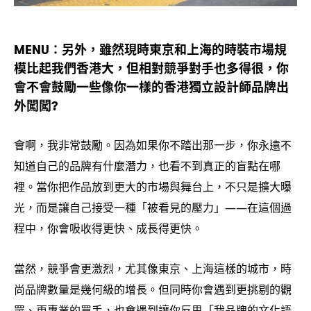
另外
雖然現時東京和上海的時裝市場規
MENU：
，
模比起我們香港大
但相對競爭對手也多得很
你
，
，
會不會鼓勵一些像你一樣的香港獨立設計師品牌出
外闖闖
?
會啊
我非常鼓勵。因為如果你不踏出那一步
你永遠不
，
，
知道自己的品牌有什麼潛力
也看不到真正的盲點在哪
，
裡。當你把作品放到更大的市場與舞台上
不只是擴大曝
，
光
而是讓自己接受一種「被看見的壓力」
在這個過
，
——
程中
你會吸收得更快、成長得更快。
，
當然
競爭會更激烈
尤其像東京、上海這樣的城市
時
，
，
，
尚品牌數量是幾何級的增長。但同時你會遇到更挑剔的觀
眾、更專業的買手
也會遇到讓你反思「我品牌的文化語
，