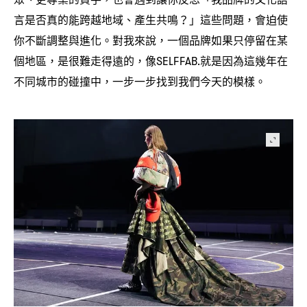
言是否真的能跨越地域、產生共鳴
」這些問題
會迫使
？
，
你不斷調整與進化。對我來說
一個品牌如果只停留在某
，
個地區
是很難走得遠的
像
就是因為這幾年在
，
，
SELFFAB.
不同城市的碰撞中
一步一步找到我們今天的模樣。
，