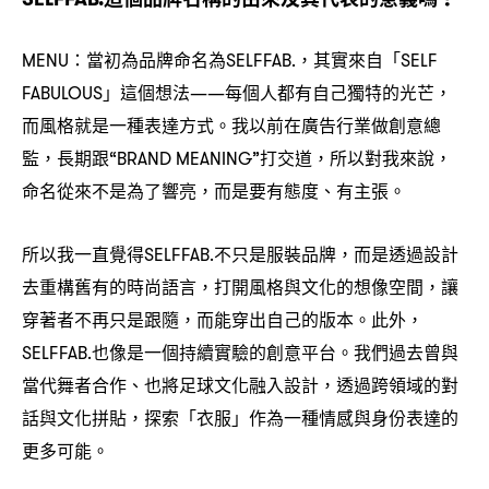
當初為品牌命名為
其實來自「
MENU：
SELFFAB.，
SELF
」這個想法
每個人都有自己獨特的光芒
FABULOUS
——
，
而風格就是一種表達方式。我以前在廣告行業做創意總
監
長期跟
打交道
所以對我來說
，
“BRAND MEANING”
，
，
命名從來不是為了響亮
而是要有態度、有主張。
，
所以我一直覺得
不只是服裝品牌
而是透過設計
SELFFAB.
，
去重構舊有的時尚語言
打開風格與文化的想像空間
讓
，
，
穿著者不再只是跟隨
而能穿出自己的版本。此外
，
，
也像是一個持續實驗的創意平台。我們過去曾與
SELFFAB.
當代舞者合作、也將足球文化融入設計
透過跨領域的對
，
話與文化拼貼
探索「衣服」作為一種情感與身份表達的
，
更多可能。