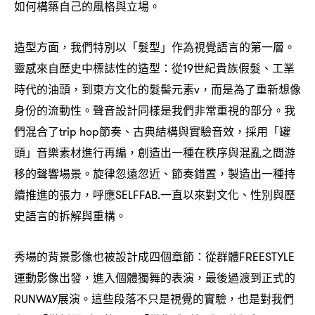
如何構築自己的風格與立場。
造型方面
我們特別以「髮型」作為視覺語言的第一層。
，
靈感來自歷史中標誌性的造型
從
世紀貴族假髮、工業
：
19
時代的油頭
到東方文化的髮髻元素
而是為了重新想像
，
v，
身份的流動性。聲音設計同樣是我們非常重視的部分。我
們混合了
節奏、古典結構與實驗音效
採用「罐
trip hop
，
頭」音樂素材進行再編
創造出一種在秩序與混亂之間游
，
移的聲響場景。旋律忽遠忽近、節奏錯置
製造出一種持
，
續推進的張力
呼應
一直以來對文化、性別與歷
，
SELFFAB.
史語言的拆解與重構。
秀場的背景影像也被設計成四個章節
從群體
：
FREESTYLE
運動影像出發
進入個體獨舞的表演
最後過渡到正式的
，
，
展演。這些段落不只是視覺的實驗
也是對我們
RUNWAY
，