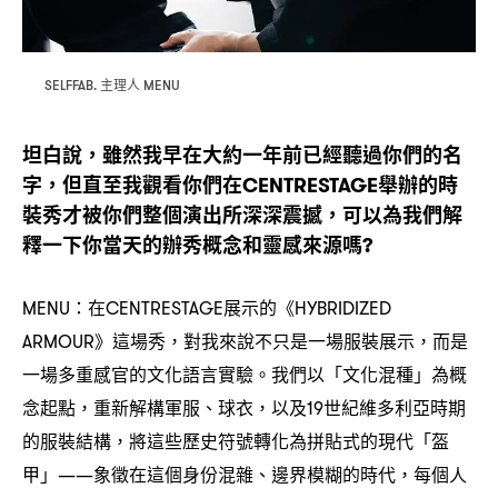
主理人
SELFFAB.
MENU
坦白說
雖然我早在大約一年前已經聽過你們的名
，
字
但直至我觀看你們在
舉辦的時
，
CENTRESTAGE
裝秀才被你們整個演出所深深震撼
可以為我們解
，
釋一下你當天的辦秀概念和靈感來源嗎
?
在
展示的《
MENU：
CENTRESTAGE
HYBRIDIZED
》這場秀
對我來說不只是一場服裝展示
而是
ARMOUR
，
，
一場多重感官的文化語言實驗。我們以「文化混種」為概
念起點
重新解構軍服、球衣
以及
世紀維多利亞時期
，
，
19
的服裝結構
將這些歷史符號轉化為拼貼式的現代「盔
，
甲」
象徵在這個身份混雜、邊界模糊的時代
每個人
——
，