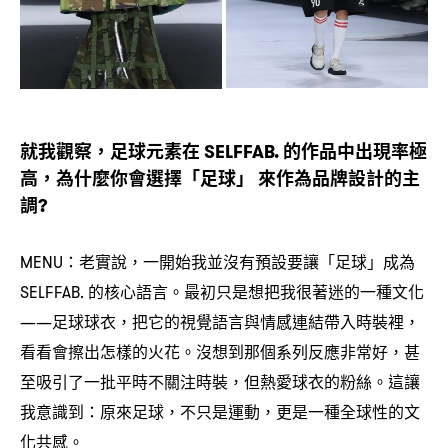
就我觀察
足球元素在
的作品中出現率極
，
SELFFAB.
高
為什麼你會選擇「足球」
來作為品牌設計的主
，
調
?
老實說
一開始我並沒有預設要讓「足球」成為
MENU：
，
的核心語言。最初只是想把我很著迷的一種文化
SELFFAB.
足球球衣
把它的視覺語言與情感連結帶入時裝裡
——
，
，
看看會擦出怎樣的火花。沒想到那個系列反應非常好
甚
，
至吸引了一批平時不關注時裝
但熱愛球衣的粉絲。這讓
，
我意識到
原來足球
不只是運動
更是一種全球性的文
：
，
，
化共感。