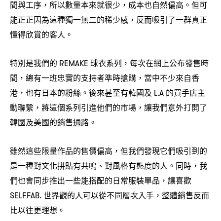
間與工序
所以數量本來就很少
成本也自然偏高。但可
，
，
能正正因為這種獨一無二的稀少感
反而吸引了一群真正
，
懂得欣賞的客人。
特別是我們的
球衣系列
每次在網上公布發售時
REMAKE
，
間
總有一班忠實的支持者準時搶購
當中不少來自香
，
，
港
也有日本的粉絲。後來甚至有韓國及
的買手店主
，
L.A
動聯繫
將這個系列引進他們的市場
讓我們意外打開了
，
，
韓國及美國的銷售通路。
雖然這些限量作品的售價偏高
但我們發現它們吸引到的
，
是一種對文化拼貼有共鳴、對風格有態度的人。同時
我
，
們也會同步推出一些能搭配的日常服裝單品
讓喜歡
，
世界觀的人可以從不同層次入手
整體銷售反而
SELFFAB.
，
比以往更理想。