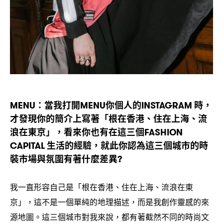
當我打開
你個人的
時
MENU：
MENU
INSTAGRAM
，
才發現你的簡介上寫著「根在香港、住在上海、流
浪在東京」
看來你也有在這三個
，
FASHION
生活的經驗
就此你認為這三個城市的時
CAPITAL
，
裝市場與氛圍有著什麼差異
?
我一直形容自己是「根在香港、住在上海、流浪在東
京」
這不是一個單純的地理描述
而是我創作靈感的來
，
，
源地圖。這三個城市對我來說
都有著截然不同的時尚文
，