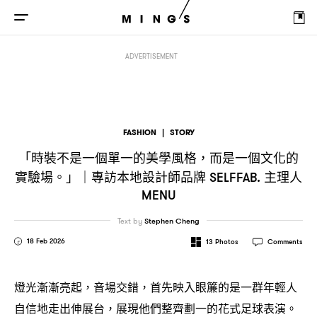
「時裝不是一個單一的美學風格
而是一個文化的實驗場。」
專訪本地設計師
，
｜
ADVERTISEMENT
FASHION
|
STORY
「時裝不是一個單一的美學風格
而是一個文化的
，
實驗場。」
專訪本地設計師品牌
主理人
｜
SELFFAB.
MENU
Text by
Stephen Cheng
18 Feb 2026
13
Photos
Comments
燈光漸漸亮起
音場交錯
首先映入眼簾的是一群年輕人
，
，
自信地走出伸展台
展現他們整齊劃一的花式足球表演。
，