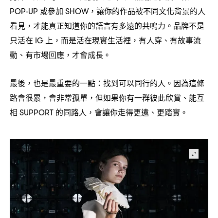
或參加
讓你的作品被不同文化背景的人
POP-UP
SHOW，
看見
才能真正知道你的語言有多遠的共鳴力。品牌不是
，
只活在
上
而是活在現實生活裡
有人穿、有故事流
IG
，
，
動、有市場回應
才會成長。
，
最後
也是最重要的一點
找到可以同行的人。因為這條
，
：
路會很累
會非常孤單
但如果你有一群彼此欣賞、能互
，
，
相
的同路人
會讓你走得更遠、更踏實。
SUPPORT
，