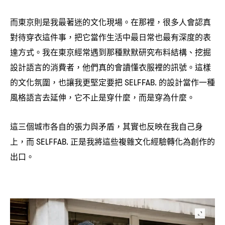
而東京則是我最著迷的文化現場。在那裡
很多人會認真
，
對待穿衣這件事
把它當作生活中最日常也最有深度的表
，
達方式。我在東京經常遇到那種默默研究布料結構、挖掘
設計語言的消費者
他們真的會讀懂衣服裡的訊號。這樣
，
的文化氛圍
也讓我更堅定要把
的設計當作一種
，
SELFFAB.
風格語言去延伸
它不止是穿什麼
而是穿為什麼。
，
，
這三個城市各自的張力與矛盾
其實也反映在我自己身
，
上
而
正是我將這些複雜文化經驗轉化為創作的
，
SELFFAB.
出口。