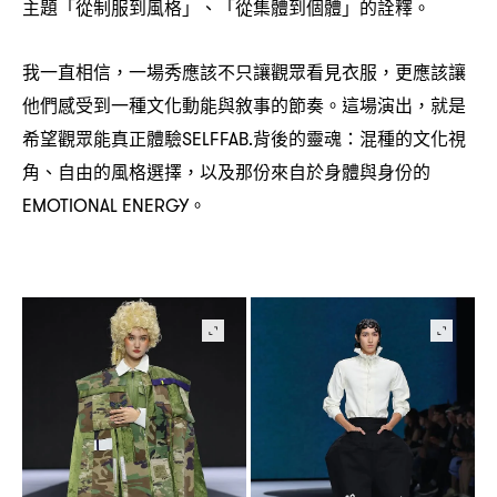
主題「從制服到風格」、「從集體到個體」的詮釋。
我一直相信
一場秀應該不只讓觀眾看見衣服
更應該讓
，
，
他們感受到一種文化動能與敘事的節奏。這場演出
就是
，
希望觀眾能真正體驗
背後的靈魂
混種的文化視
SELFFAB.
：
角、自由的風格選擇
以及那份來自於身體與身份的
，
。
EMOTIONAL ENERGY