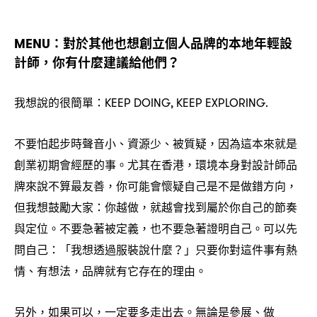
對於其他也想創立個人品牌的本地年輕設
MENU：
計師
你有什麼建議給他們
，
？
我想說的很簡單
：KEEP DOING, KEEP EXPLORING.
不要怕起步時聲音小、資源少、被質疑
因為這本來就是
，
創業初期會經歷的事。尤其在香港
環境本身對設計師品
，
牌來說不算最友善
你可能會懷疑自己是不是做錯方向
，
，
但我想鼓勵大家
你越做
就越會找到屬於你自己的節奏
：
，
與定位。不要急著被定義
也不要急著證明自己。可以先
，
問自己
「我想透過服裝說什麼
」只要你對這件事有熱
：
？
情、有想法
品牌就有它存在的理由。
，
另外
如果可以
一定要多走出去。無論是參展、做
，
，