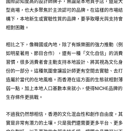
國際認知度高的設計師牌子
無論是本地買手店
還是大
，
，
型商場
也大多聚焦於主流認可的品牌。在這樣的市場結
，
構下
本地新生或實驗性質的品牌
要爭取曝光與支持會
，
，
相對困難。
相比之下
像韓國或內地
除了有娛樂圈的強力推動
例
，
，
（
如明星著用、節目合作
還有一種「文化自信」的消費
），
習慣
很多消費者會主動支持本地設計、將其視為文化身
，
份的一部分。這種氛圍會讓設計師更有空間去實驗、去打
造屬於當代的在地風格。而香港在這方面的生態就相對薄
弱一點
加上本地人口基數本來就小
使得
品牌的
，
，
NICHE
生存條件更挑戰。
不過我仍然想相信
香港的文化混血性和創作自由度
其
，
，
實是非常有潛力的土壤。只是我們還需要更多平台、更多