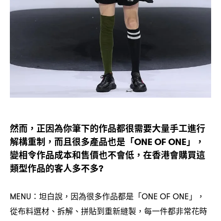
然而
正因為你筆下的作品都很需要大量手工進行
，
解構重制
而且很多產品也是「
」
，
ONE OF ONE
，
變相令作品成本和售價也不會低
在香港會購買這
，
類型作品的客人多不多
?
坦白說
因為很多作品都是「
」
MENU：
，
ONE OF ONE
，
從布料選材、拆解、拼貼到重新縫製
每一件都非常花時
，