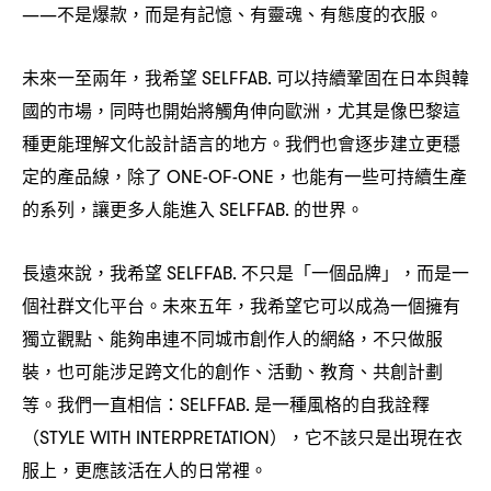
不是爆款
而是有記憶、有靈魂、有態度的衣服。
——
，
未來一至兩年
我希望
可以持續鞏固在日本與韓
，
SELFFAB.
國的市場
同時也開始將觸角伸向歐洲
尤其是像巴黎這
，
，
種更能理解文化設計語言的地方。我們也會逐步建立更穩
定的產品線
除了
也能有一些可持續生產
，
ONE-OF-ONE，
的系列
讓更多人能進入
的世界。
，
SELFFAB.
長遠來說
我希望
不只是「一個品牌」
而是一
，
SELFFAB.
，
個社群文化平台。未來五年
我希望它可以成為一個擁有
，
獨立觀點、能夠串連不同城市創作人的網絡
不只做服
，
裝
也可能涉足跨文化的創作、活動、教育、共創計劃
，
等。我們一直相信
是一種風格的自我詮釋
：SELFFAB.
它不該只是出現在衣
（STYLE WITH INTERPRETATION），
服上
更應該活在人的日常裡。
，