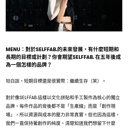
對於
的未來發展
有什麼短期和
MENU：
SELFFAB.
，
長期的目標或計劃
你會期望
在五年後成
？
SELFFAB.
為一個怎樣的品牌
？
坦白說
短期目標還是很實際
繼續生存
笑
。
，
：
（
）
對於像
這樣以文化拼貼和手工製作為核心的獨立
SELFFAB.
品牌
每件作品的背後都不是「生產線」而是「創作現
，
場」
所以資源與成本的壓力非常真實。但也因為這樣
，
，
我們一直保持著創作的純度
清楚知道我們想留下什麼
，