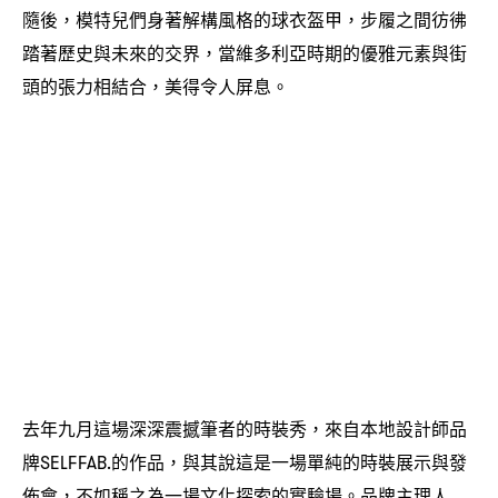
隨後
模特兒們身著解構風格的球衣盔甲
步履之間彷彿
，
，
踏著歷史與未來的交界
當維多利亞時期的優雅元素與街
，
頭的張力相結合
美得令人屏息。
，
去年九月這場深深震撼筆者的時裝秀
來自本地設計師品
，
牌
的作品
與其說這是一場單純的時裝展示與發
SELFFAB.
，
佈會
不如稱之為一場文化探索的實驗場。品牌主理人
，